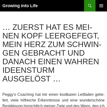
Zum
Suchen
Growing Into Life
Inhalt
PRIMÄR
springen
MENÜ
… ZUERST HAT ES MEI­
NEN KOPF LEER­GE­FEGT,
MEIN HERZ ZUM SCHWIN­
GEN GEBRACHT UND
DANACH EINEN WAH­REN
IDEENSTURM
AUSGELÖST …
Peggy's Coa­ching hat mir einen kost­ba­ren Leit­fa­den gelie­
fert, vie­le hilf­rei­che Erkennt­nis­se und eine wun­der­schö­ne
Bestä­ti­gung hin­sicht­lich mei­ner Zie­le und des Wegs, den ich