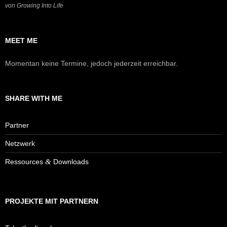
von Growing Into Life
MEET ME
Momentan keine Termine, jedoch jederzeit erreichbar.
SHARE WITH ME
Part­ner
Netz­werk
&
Res­sour­ces
Downloads
PRO­JEK­TE MIT PARTNERN