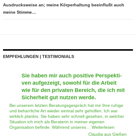
Aus­drucks­wei­se an; mei­ne Kör­per­hal­tung beein­flußt auch
mei­ne Stimme…
EMPFEH­LUNGEN | TESTIMONIALS
Sie haben mir auch posi­ti­ve Per­spek­ti­
ven auf­ge­zeigt, sowohl für die Arbeit
wie für den pri­va­ten Bereich, die ich mit
Sicher­heit gut nut­zen werde.
Bei unserem letzten Beratungsgespräch hat mir Ihre ruhige
und beharrliche Art wieder einmal sehr geholfen. Ich war
wirklich planlos. Sie haben sehr schnell gesehen, in welcher
Situation ich mich als Beraterin in meiner eigenen
"Sie haben m
Organisation befinde. Während unseres…
Weiterlesen
Claudia aus Gießen