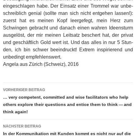
ein­ge­schla­gen habe. Der Ein­satz einer Trom­mel war unbe­
schreib­lich geni­al (soll­te man sich nicht ent­ge­hen las­sen!):
zuerst hat es mei­nen Kopf leer­ge­fegt, mein Herz zum
Schwin­gen gebracht und danach einen wah­ren Ideensturm
aus­ge­löst, der mir mei­nen Leit­satz beschert hat, der pri­vat
und geschäft­lich Gold wert ist. Und das alles in nur 5 Stun­
den, ich bin schwer beein­druckt! Extrem inspi­rie­rend und
unbe­dingt empfehlenswert.
Ange­la aus Zürich (Schweiz), 2016
Beitragsnavigation
VORHERIGER BEITRAG
… very com­pe­tent, com­mit­ted and wise faci­li­ta­tors who help
others explo­re their ques­ti­ons and enti­ce them to think — and
think again!
NÄCHSTER BEITRAG
In der Kom­mu­ni­ka­ti­on mit Kun­den kommt es nicht nur auf die