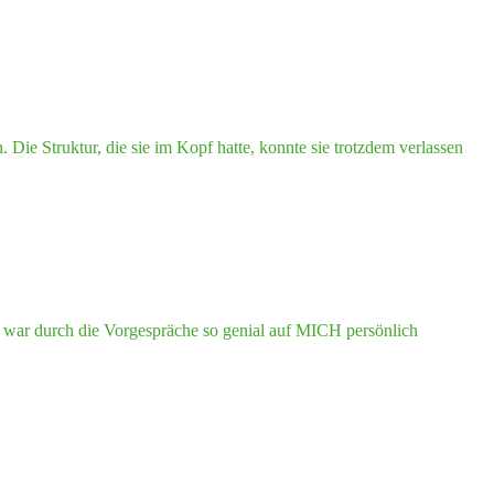
Poli­
tics:
Prac­
ti­
cal
and
Inspi­
ring
 Die Struktur, die sie im Kopf hatte, konnte sie trotzdem verlassen
Course"
g war durch die Vorgespräche so genial auf MICH persönlich