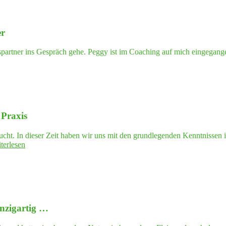
er
spartner ins Gespräch gehe. Peggy ist im Coaching auf mich eingegang
s Praxis
tner"
ucht. In dieser Zeit haben wir uns mit den grundlegenden Kenntnissen 
"
"
Play­
terlesen
ing
Poli­
tics"
—
Effek­
ti­
nzigartig …
ves
Stu­
di­