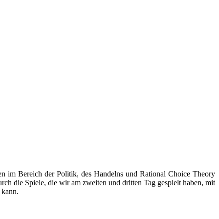
­sen im Bereich der Poli­tik, des Han­delns und Ratio­nal Choice Theo­ry
h durch die Spie­le, die wir am zwei­ten und drit­ten Tag gespielt haben, mit
n kann.