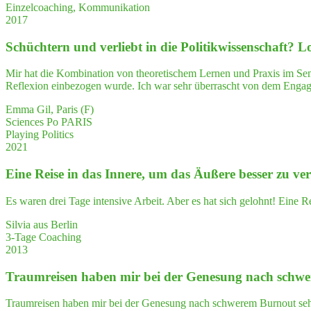
anschau­
Einzelcoaching, Kommunikation
lich
2017
Ihre
Arbeits­
Schüch­tern und ver­liebt in die Poli­tik­wis­sen­schaft? 
wei­
se
Mir hat die Kombination von theoretischem Lernen und Praxis im Semi
vor­
Reflexion einbezogen wurde. Ich war sehr überrascht von dem En
ge­
stellt.
Emma Gil, Paris (F)
Das
Sciences Po PARIS
hat
Playing Politics
mich
2021
sehr
beeindruckt."
Eine Rei­se in das Inne­re, um das Äuße­re bes­ser zu ve
Es waren drei Tage intensive Arbeit. Aber es hat sich gelohnt! Eine 
Silvia aus Berlin
3-Tage Coaching
2013
Traum­rei­sen haben mir bei der Gene­sung nach schwe­
Traumreisen haben mir bei der Genesung nach schwerem Burnout sehr