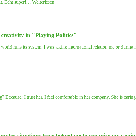
"Traum­
it. Echt super!…
Weiterlesen
flußt
rei­
auch
sen
mei­
haben
ne
mir
Stimme…"
bei
ea­ti­vi­ty in "Play­ing Politics"
der
Gene­
sung
world runs its system. I was taking international relation major durin
nach
schwe­
rem
Burn­
out
sehr
geholfen."
cause: I trust her. I feel comfortable in her company. She is caring. S
lex situa­tions have hel­ped me to orga­ni­ze my semi­nars