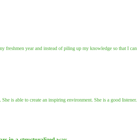
g my freshmen year and instead of piling up my knowledge so that I can
he is able to create an inspiring environment. She is a good listener.
 in a struc­tu­ra­li­zed way.