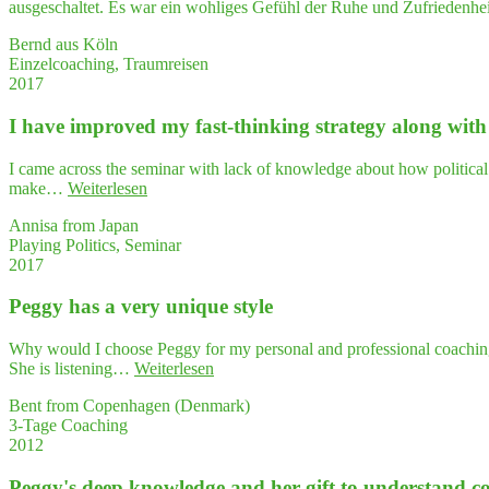
ausgeschaltet. Es war ein wohliges Gefühl der Ruhe und Zufriedenhe
Bernd aus Köln
Einzelcoaching, Traumreisen
2017
I have impro­ved my fast-thin­king stra­tegy along with cr
I came across the seminar with lack of knowledge about how political 
"I
make…
Weiterlesen
have
Annisa from Japan
impro­
Playing Politics, Seminar
ved
2017
my
fast-
Peg­gy has a very uni­que style
thin­
king
stra­
Why would I choose Peggy for my personal and professional coaching? Be
tegy
"Peg­
She is listening…
Weiterlesen
along
gy
with
Bent from Copenhagen (Denmark)
has
crea­
3-Tage Coaching
a very
ti­
2012
uni­
vi­
que style"
ty
Peggy's deep know­ledge and her gift to under­stand com­p