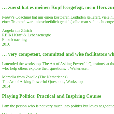
my
einen
semi­
… zuerst hat es mei­nen Kopf leer­ge­fegt, mein Herz
kla­
nars
re­
in
ren
Peggy's Coaching hat mir einen kostbaren Leitfaden geliefert, viele 
a struc­
Blick
einer Trommel war unbeschreiblich genial (sollte man sich nicht ent
tu­
auf
ra­
mein
Angela aus Zürich
li­
REIKI Kraft & Lebensenergie
zed way."
Einzelcoaching
2016
… very com­pe­tent, com­mit­ted and wise faci­li­ta­tors 
I attended the workshop 'The Art of Asking Powerful Questions' at t
"…
who help others explore their questions…
Weiterlesen
very
Marcella from Zwolle (The Netherlands)
com­
The Art of Asking Powerful Questions, Workshop
pe­
2014
tent,
com­
Play­ing Poli­tics: Prac­ti­cal and Inspi­ring Course
mit­
ted
and
I am the person who is not very much into politics but loves negotiatio
wise
faci­