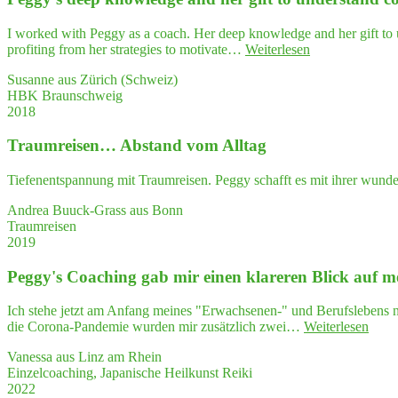
in
"Play­
I worked with Peggy as a coach. Her deep knowledge and her gift to u
ing
"Peggy's
profiting from her strategies to motivate…
Weiterlesen
Politics""
deep
Susanne aus Zürich (Schweiz)
know­
HBK Braunschweig
ledge
2018
and
her
Traum­rei­sen… Abstand vom Alltag
gift
to
under­
Tiefenentspannung mit Traumreisen. Peggy schafft es mit ihrer wunde
stand
com­
Andrea Buuck-Grass aus Bonn
plex
Traumreisen
situa­
2019
tions
have
Peggy's Coa­ching gab mir einen kla­re­ren Blick auf 
hel­
ped
Ich stehe jetzt am Anfang meines "Erwachsenen-" und Berufslebens na
me
"Peg
die Corona-Pandemie wurden mir zusätzlich zwei…
Weiterlesen
to
Coa­
orga­
Vanessa aus Linz am Rhein
chin
ni­
Einzelcoaching, Japanische Heilkunst Reiki
gab
ze
2022
mir