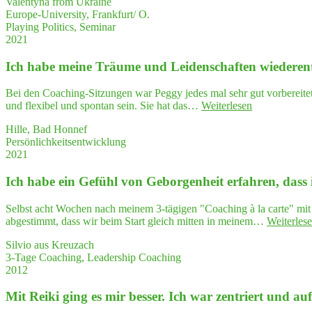
Valentyna from Ukraine
li­
Europe-University, Frankfurt/ O.
ta­
Playing Politics, Seminar
tors
2021
who
help
Ich habe mei­ne Träu­me und Lei­den­schaf­ten wiederen
others
explo­
Bei den Coaching-Sitzungen war Peggy jedes mal sehr gut vorbereitet, 
re
"Ich
und flexibel und spontan sein. Sie hat das…
Weiterlesen
their
habe
ques­
Hille, Bad Honnef
mei­
ti­
Persönlichkeitsentwicklung
ne
ons
2021
Träu­
and
me
enti­
Ich habe ein Gefühl von Gebor­gen­heit erfah­ren, dass
und
ce
Lei­
them
den­
Selbst acht Wochen nach meinem 3-tägigen "Coaching à la carte" mit 
to
schaf­
abgestimmt, dass wir beim Start gleich mitten in meinem…
Weiterles
think
ten
—
wiederentdec
Silvio aus Kreuzach
and
3-Tage Coaching, Leadership Coaching
think again!"
2012
Mit Rei­ki ging es mir bes­ser. Ich war zen­triert und a