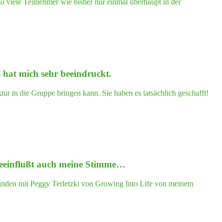
 viele Teilnehmer wie bisher nur einmal überhaupt in der
as hat mich sehr beeindruckt.
ur in die Gruppe bringen kann. Sie haben es tatsächlich geschafft!
 beein­flußt auch mei­ne Stimme…
unden mit Peggy Terletzki von Growing Into Life von meinem