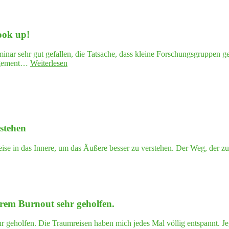
ni­
ka­
ti­
Look up!
on
mit
Kun­
nar sehr gut gefallen, die Tatsache, dass kleine Forschungsgruppen ge
den
"Schüch­
gagement…
Weiterlesen
kommt
tern
es
und
nicht
ver­
nur
liebt
auf
in
die
die
Aus­
rstehen
Poli­
drucks­
tik­
wei­
wis­
Reise in das Innere, um das Äußere besser zu verstehen. Der Weg, der 
se
sen­
an;
schaft?
mei­
Look up!"
ne
Kör­
per­
rem Burn­out sehr geholfen.
hal­
tung
 geholfen. Die Traumreisen haben mich jedes Mal völlig entspannt. J
beein­