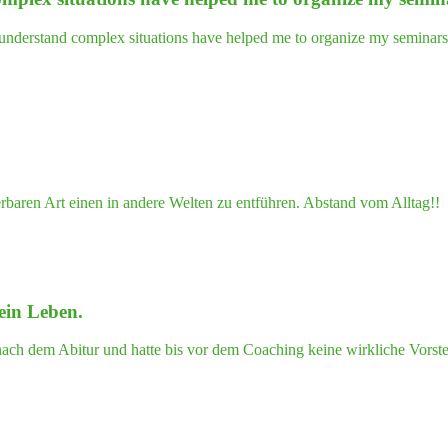
nderstand complex situations have helped me to organize my seminars in
rbaren Art einen in andere Welten zu entführen. Abstand vom Alltag!!
mein Leben.
ch dem Abitur und hatte bis vor dem Coaching keine wirkliche Vorstel
gy's
g