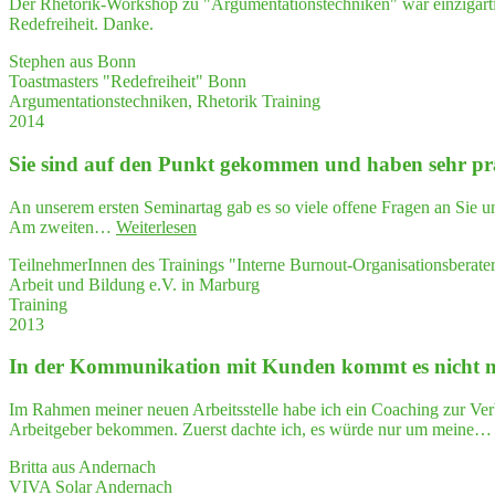
Der Rhetorik-Workshop zu "Argumentationstechniken" war einzigartig 
Redefreiheit. Danke.
Stephen aus Bonn
Toastmasters "Redefreiheit" Bonn
Argumentationstechniken, Rhetorik Training
2014
Sie sind auf den Punkt gekom­men und haben sehr prä­zi­
An unserem ersten Seminartag gab es so viele offene Fragen an Sie un
"Sie
Am zweiten…
Weiterlesen
sind
TeilnehmerInnen des Trainings "Interne Burnout-Organisationsberate
auf
Arbeit und Bildung e.V. in Marburg
den
Training
Punkt
2013
gekom­
men
In der Kom­mu­ni­ka­ti­on mit Kun­den kommt es nicht n
und
haben
sehr
Im Rahmen meiner neuen Arbeitsstelle habe ich ein Coaching zur V
prä­
Arbeitgeber bekommen. Zuerst dachte ich, es würde nur um meine
zi­
se
Britta aus Andernach
und
VIVA Solar Andernach