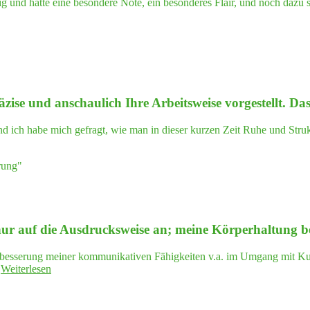
und hatte eine besondere Note, ein besonderes Flair, und noch dazu so
um:
Theo­
rie
plus
Praxis"
se und anschau­lich Ihre Arbeits­wei­se vor­ge­stellt. D
d ich habe mich gefragt, wie man in dieser kurzen Zeit Ruhe und Strukt
rung"
ur auf die Aus­drucks­wei­se an; mei­ne Kör­per­hal­tung
erbesserung meiner kommunikativen Fähigkeiten v.a. im Umgang mit K
"In
…
Weiterlesen
der
Kom­
mu­