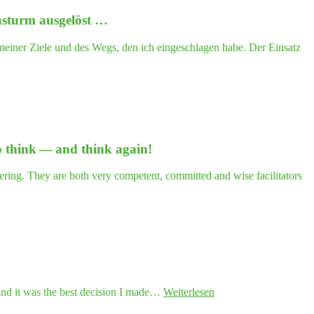
ensturm ausgelöst …
 meiner Ziele und des Wegs, den ich eingeschlagen habe. Der Einsatz
m to think — and think again!
ring. They are both very competent, committed and wise facilitators
"Play­
y, and it was the best decision I made…
Weiterlesen
ing