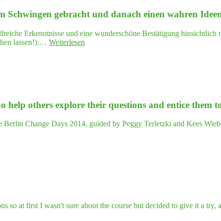
 zum Schwin­gen gebracht und danach einen wah­ren Ide
hilfreiche Erkenntnisse und eine wunderschöne Bestätigung hinsichtlich
"…
gehen lassen!):…
Weiterlesen
zuerst
 Leben."
hat
es
mei­
nen
Kopf
who help others explo­re their ques­ti­ons and enti­ce the
leer­
ge­
fegt,
he Berlin Change Days 2014, guided by Peggy Terletzki and Kees Wiebe
mein
Herz
zum
Schwin­
gen
gebracht
und
danach
einen
ns so at first I wasn't sure about the course but decided to give it a tr
wah­
ren