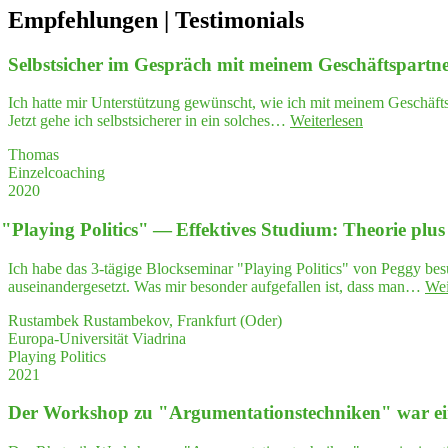
Empfeh­lungen | Testimonials
Selbst­si­cher im Gespräch mit mei­nem Geschäftspartn
Ich hatte mir Unterstützung gewünscht, wie ich mit meinem Geschäft
"Selbst­
Jetzt gehe ich selbstsicherer in ein solches…
Weiterlesen
si­
Thomas
cher
Einzelcoaching
im
2020
Gespräch
mit
"
Play­ing Poli­tics" — Effek­ti­ves Stu­di­um: Theo­rie plu
mei­
nem
Geschäftspar
Ich habe das 3-tägige Blockseminar "Playing Politics" von Peggy bes
auseinandergesetzt. Was mir besonder aufgefallen ist, dass man…
Wei
Rustambek Rustambekov, Frankfurt (Oder)
Europa-Universität Viadrina
Playing Politics
2021
Der Work­shop zu "Argumentations­techniken" war ei