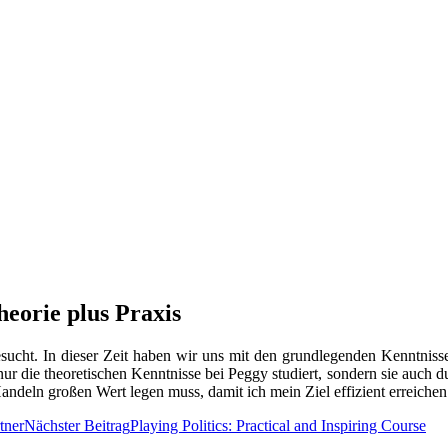
Theo­rie plus Praxis
esucht. In die­ser Zeit haben wir uns mit den grund­le­gen­den Kennt­nis
t nur die theo­re­ti­schen Kennt­nis­se bei Peg­gy stu­diert, son­dern sie auc
an­deln gro­ßen Wert legen muss, damit ich mein Ziel effi­zi­ent errei­che
tner
Nächster Beitrag
Play­ing Poli­tics: Prac­ti­cal and Inspi­ring Course