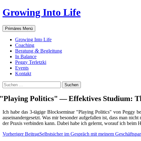
Zum
Growing Into Life
Inhalt
springen
Suchen
Primäres Menü
Gro­wing Into Life
Coa­ching
&
Bera­tung
Begleitung
In Balan­ce
Peg­gy Terletzki
Events
Kon­takt
Suchen
nach:
"
Play­ing Poli­tics" — Effek­ti­ves Stu­di­um: 
Ich habe das 3‑tägige Block­se­mi­nar "Play­ing Poli­tics" von Peg­gy b
aus­ein­an­der­ge­setzt. Was mir beson­der auf­ge­fal­len ist, dass man nich
der Pra­xis ver­bin­den kann. Dabei habe ich gelernt, wor­auf ich beim H
Beitragsnavigation
Vorheriger Beitrag
Selbst­si­cher im Gespräch mit mei­nem Geschäftspar