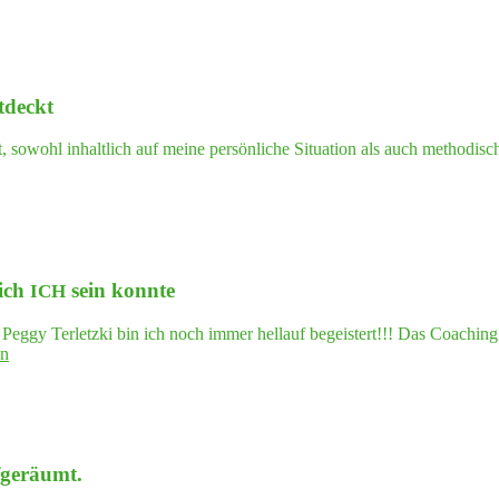
Ideensturm
ausgelöst …"
tdeckt
sowohl inhaltlich auf meine persönliche Situation als auch methodisch.
 ich
sein konnte
ICH
Peggy Terletzki bin ich noch immer hellauf begeistert!!! Das Coachin
"Ich
en
habe
kt"
ein
Gefühl
von
Gebor­
ufgeräumt.
gen­
heit