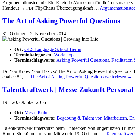
Argu­men­ta­ti­ons­tech­nik Ein Rhe­­to­rik-Work­­shop für die Toast­mas­ters
Hand­out →
Flip­Charts Über­zeu­gungs­kraft …
Argu­men­ta­ti­ons­te
PDF
The Art of Asking Powerful Questions
31. Oktober
–
2. November 2014
Ort:
GLS Language School Berlin
Terminkategorien:
Workshops
Terminschlagworte:
Asking Powerful Questions
,
Facilitation 
Do You Know Your Basics? The Art of Asking Powerful Ques­ti­ons. Pe
en­al­lee 82, …
The Art of Asking Powerful Ques­ti­ons
wei­ter­le­sen
→
Tal­ent­kraft­werk | Mes­se Zukunft Personal
19
–
20. Oktober 2016
Ort:
Messe Köln
Terminschlagworte:
Begabung & Talent von Mitarbeitern
,
En
Tal­ent­kraft­werk unter­stützt beim Ent­de­cken von unge­nutz­ten Human
Raum. Sie kön­nen uns am Mitt­woch, 19. Okt. und …
Tal­ent­kraft­we