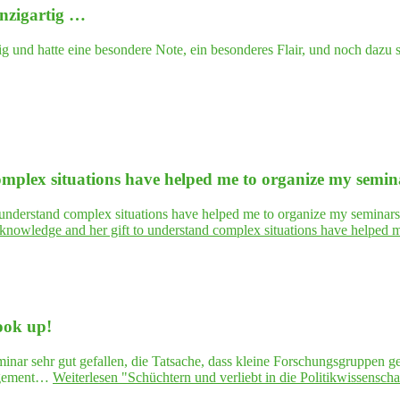
nzigartig …
und hatte eine besondere Note, ein besonderes Flair, und noch dazu so
lex situa­tions have hel­ped me to orga­ni­ze my semi­nars
nderstand complex situations have helped me to organize my seminars in
ow­ledge and her gift to under­stand com­plex situa­tions have hel­ped me t
Look up!
nar sehr gut gefallen, die Tatsache, dass kleine Forschungsgruppen ge
gagement…
Weiterlesen
"Schüch­tern und ver­liebt in die Poli­tik­wis­sen­sc