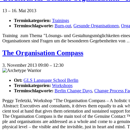
13
–
16. Mai 2013
Terminkategorien:
Trainings
Terminschlagworte:
Burn-out
,
Gesunde Organisationen
,
Orga
Trai­ning zum The­ma "Lösungs- und Gestal­tungs­mög­lich­kei­ten eines/r
Organi­sationen sind Fra­gen um die beson­de­ren Gege­ben­hei­ten von
The Organi­sation Compass
3. November 2013 09:00
–
12:30
Ort:
GLS Language School Berlin
Terminkategorien:
Workshops
Terminschlagworte:
Berlin Change Days
,
Change Process Fac
Peg­gy Ter­letz­ki, Work­shop "The Organi­sation Com­pass – A holi­stic to
Abs­tract: Exe­cu­ti­ves and con­sul­tants, it dri­ves them equal­ly to ask 
ci­ent tool at hand that gives them ori­en­ta­ti­on and sus­tained sup­port f
The Organi­sation Com­pass is the main tool of the Genui­ne Cont­act ™ appro
p­le and orga­ni­sa­ti­ons are addres­sed as a who­le and come to a genui­ne 
phy­si­cal level – the visi­ble and the invi­si­ble, just in heart and mind.