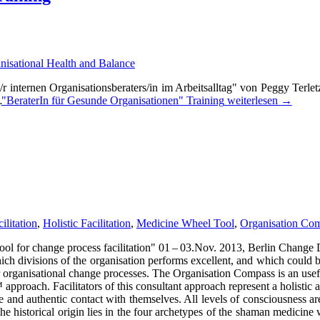
nisational Health and Balance
 inter­nen Organisationsberaters/in im Arbeits­all­tag" von Peg­gy Ter­letz
 …
"
Bera­te­rIn für Gesun­de Organi­sationen" Trai­ning
wei­ter­le­sen
→
ilitation
,
Holistic Facilitation
,
Medicine Wheel Tool
,
Organisation Co
ol for chan­ge pro­cess faci­li­ta­ti­on" 01 – 03.Nov. 2013, Ber­lin Chan­ge
which divi­si­ons of the organi­sation per­forms excel­lent, and which could 
or orga­ni­sa­tio­nal chan­ge pro­ces­ses. The Organi­sation Com­pass is an usef
ach. Faci­li­ta­tors of this con­sul­tant approach repre­sent a holi­stic atti
and authen­tic cont­act with them­sel­ves. All levels of con­scious­ness are i
 The his­to­ri­cal ori­gin lies in the four arche­ty­pes of the shaman medi­ci