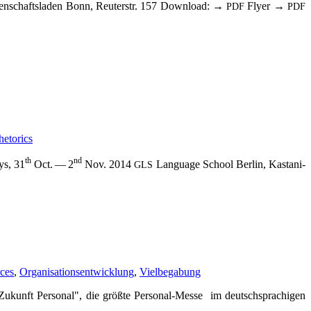
­schafts­la­den Bonn, Reu­ter­str. 157 Down­load: →
Fly­er →
PDF
PDF
hetorics
th
nd
ys, 31
Oct. — 2
Nov. 2014
Lan­guage School Ber­lin, Kas­ta­ni­
GLS
ces
,
Organisationsentwicklung
,
Vielbegabung
unft Per­so­nal", die größ­te Per­­so­nal-Mes­­se im deutsch­spra­chi­gen