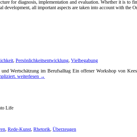
­tu­re for dia­gno­sis, imple­men­ta­ti­on and eva­lua­ti­on. Whe­ther it is to f
sa­tio­nal deve­lo­p­ment, all important aspects are taken into account with the
ichkeit
,
Persönlichkeitsentwicklung
,
Vielbegabung
und Wert­schät­zung im Berufs­all­tag Ein offe­ner Work­shop von Kees
pli­ziert.
wei­ter­le­sen
→
ren
,
Rede-Kunst
,
Rhetorik
,
Überzeugen