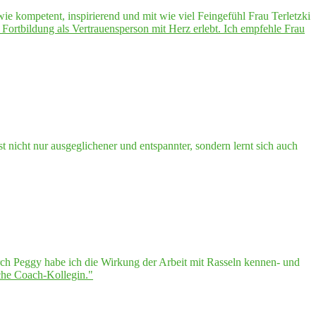
e kompetent, inspirierend und mit wie viel Feingefühl Frau Terletzki
ort­bil­dung als Ver­trau­ens­per­son mit Herz erlebt. Ich emp­feh­le Frau
 nicht nur ausgeglichener und entspannter, sondern lernt sich auch
urch Peggy habe ich die Wirkung der Arbeit mit Rasseln kennen- und
i­sche Coach-Kollegin."