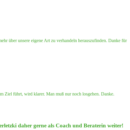
 mehr über unsere eigene Art zu verhandeln herauszufinden. Danke für
zum Ziel führt, wird klarer. Man muß nur noch losgehen. Danke.
r­letz­ki daher ger­ne als Coach und Bera­te­rin weiter!