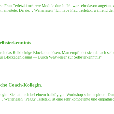
e Frau Terletzki mehrere Module durch. Ich war sehr davon angetan, wi
n anleitete. Da sie…
Weiterlesen
"Ich habe Frau Ter­letz­ki wäh­rend der F
Selbsterkenntnis
ch das Reiki einige Blockaden lösen. Man empfindet sich danach selbst
ur Blo­cka­den­lö­sung — Durch Weg­wei­ser zur Selbsterkenntnis"
i­sche Coach-Kollegin.
egin. Sie hat mich bei einem halbtägigen Workshop sehr inspiriert. D
ge…
Weiterlesen
"Peg­gy Ter­letz­ki ist eine sehr kom­pe­ten­te und empa­th