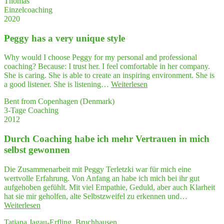
Thomas
Semi­
cher
die
Einzelcoaching
nar­
im
Arbeit
2020
pla­
Gespräch
wie
nung
mit
für
zu gehen"
Peg­gy has a very uni­que style
mei­
den
nem
pri­
Geschäftspartner"
Why would I choose Peggy for my personal and professional
va­
coaching? Because: I trust her. I feel comfortable in her company.
ten
She is caring. She is able to create an inspiring environment. She is
Bereich,
"Peg­
a good listener. She is listening…
Weiterlesen
die
gy
ich
Bent from Copenhagen (Denmark)
has
mit
3-Tage Coaching
a very
Sicher­
2012
uni­
heit
que style"
gut
Durch Coa­ching habe ich mehr Ver­trau­en in mich
nut­
selbst gewonnen
zen werde."
Die Zusammenarbeit mit Peggy Terletzki war für mich eine
wertvolle Erfahrung. Von Anfang an habe ich mich bei ihr gut
aufgehoben gefühlt. Mit viel Empathie, Geduld, aber auch Klarheit
hat sie mir geholfen, alte Selbstzweifel zu erkennen und…
"Durch
Weiterlesen
Coa­
Tatjana Jagau-Erfling, Bruchhausen
ching