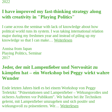
2022
I have impro­ved my fast-thin­king stra­tegy along
with crea­ti­vi­ty in "Play­ing Politics"
I came across the seminar with lack of knowledge about how
political world runs its system. I was taking international relation
major during my freshmen year and instead of piling up my
"I
knowledge so that I can make…
Weiterlesen
have
Annisa from Japan
impro­
Playing Politics, Seminar
ved
2017
my
fast-
Jeder, der mit Lam­pen­fie­ber und Ner­vo­si­tät zu
thin­
king
kämp­fen hat – ein Work­shop bei Peg­gy wirkt wah­re
stra­
Wunder
tegy
along
Ende letzten Jahres hieß es bei einem Workshop von Peggy
with
Terletzki: "Präsentationen und Lampenfieber – Wirkungsvolles und
crea­
sicheres Auftreten vor Publikum". Wir haben bei ihr Techniken
ti­
gelernt, mit Lampenfieber umzugehen und sich positiv und
vi­
"Jeder,
wirkungsvoll zu präsentieren. Wir…
Weiterlesen
ty
der
in