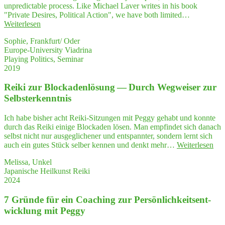
triert
unpredictable process. Like Michael Laver writes in his book
ce
und
"Private Desires, Political Action", we have both limited…
them
aufgeräumt."
"Play­
Weiterlesen
to
ing
thin
Sophie, Frankfurt/ Oder
Poli­
—
Europe-University Viadrina
tics
and
Playing Politics, Seminar
—
think
2019
Valuable
insights
Rei­ki zur Blo­cka­den­lö­sung — Durch Weg­wei­ser zur
for
my
Selbsterkenntnis
future
work"
Ich habe bisher acht Reiki-Sitzungen mit Peggy gehabt und konnte
durch das Reiki einige Blockaden lösen. Man empfindet sich danach
selbst nicht nur ausgeglichener und entspannter, sondern lernt sich
"Re
auch ein gutes Stück selber kennen und denkt mehr…
Weiterlesen
ki
Melissa, Unkel
zur
Japanische Heilkunst Reiki
Blo
2024
cka
den
7 Grün­de für ein Coa­ching zur Per­sön­lich­keits­ent­
lö­
su
wick­lung mit Peggy
—