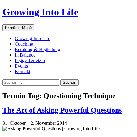
Zum
Growing Into Life
Inhalt
springen
Suchen
Primäres Menü
Gro­wing Into Life
Coa­ching
&
Bera­tung
Begleitung
In Balan­ce
Peg­gy Terletzki
Events
Kon­takt
Suchen
nach:
Ter­min Tag:
Ques­tio­ning Technique
The Art of Asking Powerful Questions
31. Oktober
–
2. November 2014