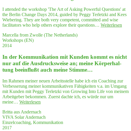
I attended the workshop 'The Art of Asking Powerful Questions' at
the Berlin Change Days 2014, guided by Peggy Terletzki and Kees
Wiebering. They are both very competent, committed and wise
"…
facilitators who help others explore their questions…
Weiterlesen
very
Marcella from Zwolle (The Netherlands)
com­
Workshops (EN)
pe­
2014
tent,
com­
In der Kom­mu­ni­ka­ti­on mit Kun­den kommt es nicht
mit­
ted
nur auf die Aus­drucks­wei­se an; mei­ne Kör­per­hal­
and
tung beein­flußt auch mei­ne Stimme…
wise
faci­
Im Rahmen meiner neuen Arbeitsstelle habe ich ein Coaching zur
li­
Verbesserung meiner kommunikativen Fähigkeiten v.a. im Umgang
ta­
mit Kunden mit Peggy Terletzki von Growing Into Life von meinem
tors
Arbeitgeber bekommen. Zuerst dachte ich, es würde nur um
who
"In
meine…
Weiterlesen
help
der
other
Britta aus Andernach
Kom­
expl
VIVA Solar Andernach
mu­
re
Einzelcoaching, Kommunikation
ni­
their
2017
ka­
ques