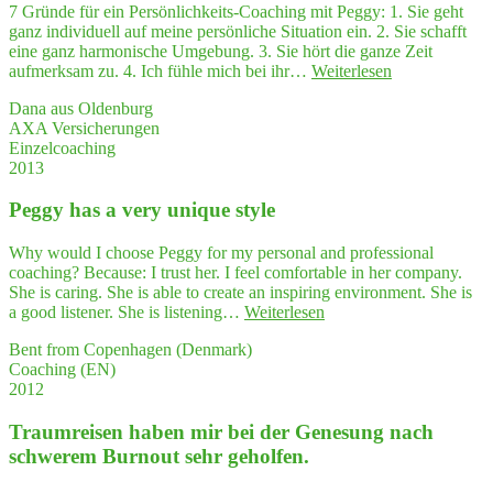
Dur
7 Gründe für ein Persönlichkeits-Coaching mit Peggy: 1. Sie geht
We
ganz individuell auf meine persönliche Situation ein. 2. Sie schafft
wei
eine ganz harmonische Umgebung. 3. Sie hört die ganze Zeit
ser
"7
aufmerksam zu. 4. Ich fühle mich bei ihr…
Weiterlesen
zur
Grün­
Sel
Dana aus Oldenburg
de
AXA Versicherungen
für
Einzelcoaching
ein
2013
Coa­
ching
Peg­gy has a very uni­que style
zur
Per­
sön­
Why would I choose Peggy for my personal and professional
lich­
coaching? Because: I trust her. I feel comfortable in her company.
keits­
She is caring. She is able to create an inspiring environment. She is
ent­
"Peg­
a good listener. She is listening…
Weiterlesen
wick­
gy
lung
Bent from Copenhagen (Denmark)
has
mit Peggy"
Coaching (EN)
a very
2012
uni­
que style"
Traum­rei­sen haben mir bei der Gene­sung nach
schwe­rem Burn­out sehr geholfen.