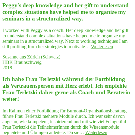
Peggy's deep know­ledge and her gift to under­stand
com­plex situa­tions have hel­ped me to orga­ni­ze my
semi­nars in a struc­tu­ra­li­zed way.
I worked with Peggy as a coach. Her deep knowledge and her gift
to understand complex situations have helped me to organize my
seminars in a structuralized way. Next to working techniques I am
"Peggy's
still profiting from her strategies to motivate…
Weiterlesen
deep
Susanne aus Zürich (Schweiz)
know­
HBK Braunschweig
ledge
2018
and
her
Ich habe Frau Ter­letz­ki wäh­rend der Fort­bil­dung
gift
to
als Ver­trau­ens­per­son mit Herz erlebt. Ich emp­feh­le
under­
Frau Ter­letz­ki daher ger­ne als Coach und Bera­te­rin
stand
weiter!
com­
plex
Im Rahmen einer Fortbildung für Burnout-Organisationsberatung
situa­
führte Frau Terletzki mehrere Module durch. Ich war sehr davon
tions
angetan, wie kompetent, inspirierend und mit wie viel Feingefühl
have
Frau Terletzki die TeilnehmerInnen durch die Wissensmodule
hel­
"Ich
begleitete und Übungen anleitete. Da sie…
Weiterlesen
ped