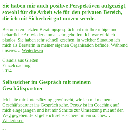
Sie haben mir auch posi­ti­ve Per­spek­ti­ven auf­ge­zeigt,
und
ihre
sowohl für die Arbeit wie für den pri­va­ten Bereich,
Gabe,
die ich mit Sicher­heit gut nut­zen werde.
kom­
ple­
Bei unserem letzten Beratungsgespräch hat mir Ihre ruhige und
xe
beharrliche Art wieder einmal sehr geholfen. Ich war wirklich
Sach­
planlos. Sie haben sehr schnell gesehen, in welcher Situation ich
ver­
mich als Beraterin in meiner eigenen Organisation befinde. Während
hal­
"Sie
unseres…
Weiterlesen
te
haben
rasch
Claudia aus Gießen
mir
zu
Einzelcoaching
auch
erken­
2014
posi­
nen,
ti­
haben
Selbst­si­cher im Gespräch mit mei­nem
ve
mir
Per­
Geschäftspartner
gehol­
spek­
fen,
ti­
struk­
Ich hatte mir Unterstützung gewünscht, wie ich mit meinem
ven
tu­
Geschäftspartner ins Gespräch gehe. Peggy ist im Coaching auf
auf­
riert
mich eingegangen und hat mir Schritte zur Umsetzung mit auf den
ge­
an
Weg gegeben. Jetzt gehe ich selbstsicherer in ein solches…
zeigt,
mei­
"Selbst­
Weiterlesen
sowohl
ne
si­
für