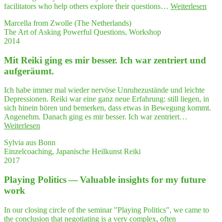
Ter­
"…
facilitators who help others explore their questions…
Weiterlesen
besch
letz­
very
Marcella from Zwolle (The Netherlands)
ki
com­
The Art of Asking Powerful Questions, Workshop
daher
pe­
2014
ger­
tent,
ne
com­
als
Mit Rei­ki ging es mir bes­ser. Ich war zen­triert und
mit­
Coach
ted
aufgeräumt.
und
and
Bera­
wise
Ich habe immer mal wieder nervöse Unruhezustände und leichte
te­
faci­
Depressionen. Reiki war eine ganz neue Erfahrung: still liegen, in
rin
li­
sich hinein hören und bemerken, dass etwas in Bewegung kommt.
weiter!"
ta­
Angenehm. Danach ging es mir besser. Ich war zentriert…
tors
"Mit
Weiterlesen
who
Rei­
help
Sylvia aus Bonn
ki
other
Einzelcoaching, Japanische Heilkunst Reiki
ging
expl
2017
es
re
mir
their
Play­ing Poli­tics — Valuable insights for my future
bes­
ques
ser.
work
ti­
Ich
ons
war
In our closing circle of the seminar "Playing Politics", we came to
and
zen­
the conclusion that negotiating is a very complex, often
enti­