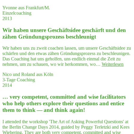
habe
me
Yvonne aus Frankfurt/M.
Frau
to
Einzelcoaching
Ter­
orga­
2013
letz­
ni­
ki
ze
Wir haben unse­re Geschäfts­idee geschärft und den
wäh­
my
rend
semi­
zähen Grün­dungs­pro­zess beschleunigt
der
nars
Fort­
in
Wir haben uns zu zweit coachen lassen, um unsere Geschäftsidee zu
bil­
a struc­
schärfen und den etwas zähen Gründungsprozess zu beschleunigen.
dung
tu­
Das Coaching hat uns geholfen, uns endlich einmal die Zeit zu
als
ra­
"Wir
nehmen, um zu schauen, wo wir herkommen, wo…
Weiterlesen
Ver­
li­
habe
trau­
zed way."
Nico und Roland aus Köln
unse­
ens­
3-Tage Coaching
re
per­
2014
Gesch
son
idee
mit
… very com­pe­tent, com­mit­ted and wise faci­li­ta­tors
gesch
Herz
und
who help others explo­re their ques­ti­ons and enti­ce
erlebt.
den
them to think — and think again!
Ich
zähe
emp­
Grün
feh­
I attended the workshop 'The Art of Asking Powerful Questions' at
dungs
le
the Berlin Change Days 2014, guided by Peggy Terletzki and Kees
pro­
Frau
Wiebering. They are both very competent, committed and wise
zess