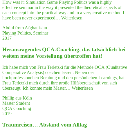
How was it: Simulation Game Playing Politics was a highly
com­
effective seminar in the way it presented the theoretical aspects of
plex
each concept into the practical way and in a very creative method I
situa­
"Simu­
have been never experienced…
Weiterlesen
tions
la­
have
Abdul from Afghanistan
ti­
hel­
Playing Politics, Seminar
on
ped
2017
Game
me
"Play­
to
Her­aus­ra­gen­des QCA-Coa­ching, das tat­säch­lich bei
ing
orga­
Poli­
wei­tem mei­ne Vor­stel­lung über­trof­fen hat!
ni­
tics"
ze
was
Ich habe mich von Frau Terletzki für die Methode QCA (Qualitative
my
a high­
Comparative Analysis) coachen lassen. Neben der
semi­
ly
hochprofessionellen Beratung und den persönlichen Learnings, hat
nars
effec­
Frau Terletzki mich durch ihre große Hilfsbereitschaft von sich
in
ti­
"Her­
überzeugt. Ich konnte mein Master…
Weiterlesen
a struc­
ve
aus­
tu­
seminar"
Phillip aus Köln
ra­
ra­
Master Student
gen­
li­
QCA Coaching
des
zed way."
2019
QCA-
Coa­
Traum­rei­sen… Abstand vom Alltag
ching,
das