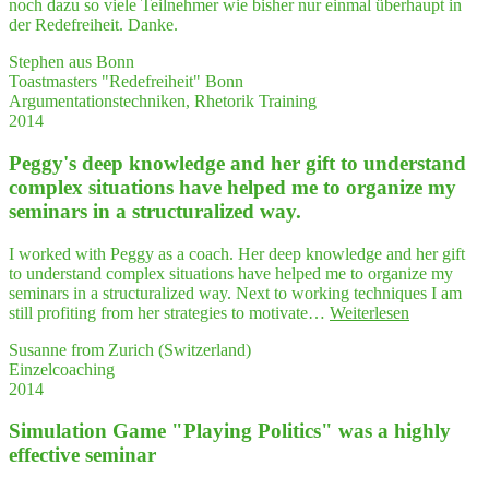
noch dazu so viele Teilnehmer wie bisher nur einmal überhaupt in
Schwin­
der Redefreiheit. Danke.
gen
gebracht
Stephen aus Bonn
und
Toastmasters "Redefreiheit" Bonn
danach
Argumentationstechniken, Rhetorik Training
einen
2014
wah­
ren
Peggy's deep know­ledge and her gift to under­stand
Ideensturm
com­plex situa­tions have hel­ped me to orga­ni­ze my
ausgelöst …"
semi­nars in a struc­tu­ra­li­zed way.
I worked with Peggy as a coach. Her deep knowledge and her gift
to understand complex situations have helped me to organize my
seminars in a structuralized way. Next to working techniques I am
"Peggy's
still profiting from her strategies to motivate…
Weiterlesen
deep
Susanne from Zurich (Switzerland)
know­
Einzelcoaching
ledge
2014
and
her
Simu­la­ti­on Game "Play­ing Poli­tics" was a high­ly
gift
to
effec­ti­ve seminar
under­
stand