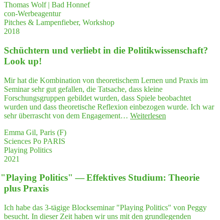
Thomas Wolf | Bad Honnef
mit
"Play­
con-Werbeagentur
Lam­
ing
Pitches & Lampenfieber, Workshop
pen­
Politics""
2018
fie­
ber
Schüch­tern und ver­liebt in die Poli­tik­wis­sen­schaft?
und
Ner­
Look up!
vo­
si­
Mir hat die Kombination von theoretischem Lernen und Praxis im
tät
Seminar sehr gut gefallen, die Tatsache, dass kleine
zu
Forschungsgruppen gebildet wurden, dass Spiele beobachtet
kämp­
wurden und dass theoretische Reflexion einbezogen wurde. Ich war
fen
"Schüch­
sehr überrascht von dem Engagement…
Weiterlesen
hat
tern
–
Emma Gil, Paris (F)
und
ein
Sciences Po PARIS
ver­
Work­
Playing Politics
liebt
shop
2021
in
bei
die
Peg­
"
Play­ing Poli­tics" — Effek­ti­ves Stu­di­um: Theo­rie
Poli­
gy
tik­
plus Praxis
wirkt
wis­
wah­
sen­
Ich habe das 3-tägige Blockseminar "Playing Politics" von Peggy
re
schaft?
besucht. In dieser Zeit haben wir uns mit den grundlegenden
Wunder"