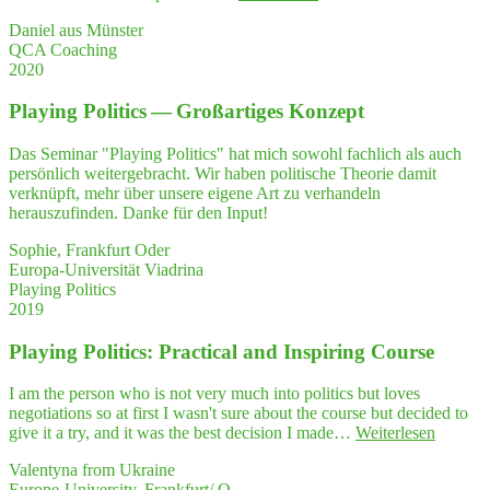
vor­
Daniel aus Münster
ra­
QCA Coaching
gen­
2020
des
QCA
Play­ing Poli­tics — Groß­ar­ti­ges Konzept
Coaching"
Das Seminar "Playing Politics" hat mich sowohl fachlich als auch
persönlich weitergebracht. Wir haben politische Theorie damit
verknüpft, mehr über unsere eigene Art zu verhandeln
herauszufinden. Danke für den Input!
Sophie, Frankfurt Oder
Europa-Universität Viadrina
Playing Politics
2019
Play­ing Poli­tics: Prac­ti­cal and Inspi­ring Course
I am the person who is not very much into politics but loves
negotiations so at first I wasn't sure about the course but decided to
"Play­
give it a try, and it was the best decision I made…
Weiterlesen
ing
Valentyna from Ukraine
Poli­
Europe-University, Frankfurt/ O.