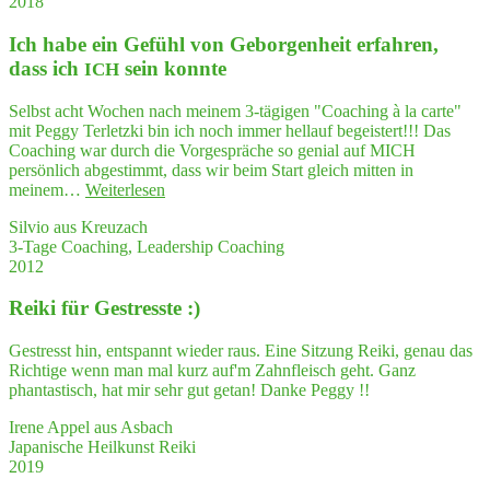
2018
was
mei­
Kollegin."
real­
ne
Ich habe ein Gefühl von Gebor­gen­heit erfah­ren,
ly
Stimme…"
gre­
dass ich
sein konnte
ICH
at
experience"
Selbst acht Wochen nach meinem 3-tägigen "Coaching à la carte"
mit Peggy Terletzki bin ich noch immer hellauf begeistert!!! Das
Coaching war durch die Vorgespräche so genial auf MICH
persönlich abgestimmt, dass wir beim Start gleich mitten in
"Ich
meinem…
Weiterlesen
habe
Silvio aus Kreuzach
ein
3-Tage Coaching, Leadership Coaching
Gefühl
2012
von
Gebor­
Rei­ki für Gestresste :)
gen­
heit
erfah­
Gestresst hin, entspannt wieder raus. Eine Sitzung Reiki, genau das
ren,
Richtige wenn man mal kurz auf'm Zahnfleisch geht. Ganz
dass
phantastisch, hat mir sehr gut getan! Danke Peggy !!
ich
ICH
Irene Appel aus Asbach
sein
Japanische Heilkunst Reiki
konnte"
2019