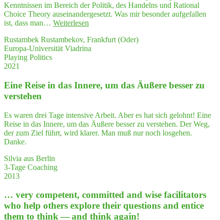
Look up!"
Kenntnissen im Bereich der Politik, des Handelns und Rational
Choice Theory auseinandergesetzt. Was mir besonder aufgefallen
"
"
Play­
ist, dass man…
Weiterlesen
ing
Rustambek Rustambekov, Frankfurt (Oder)
Poli­
Europa-Universität Viadrina
tics"
Playing Politics
—
2021
Effek­
ti­
Eine Rei­se in das Inne­re, um das Äuße­re bes­ser zu
ves
Stu­
verstehen
di­
um:
Es waren drei Tage intensive Arbeit. Aber es hat sich gelohnt! Eine
Theo­
Reise in das Innere, um das Äußere besser zu verstehen. Der Weg,
rie
der zum Ziel führt, wird klarer. Man muß nur noch losgehen.
plus
Danke.
Praxis"
Silvia aus Berlin
3-Tage Coaching
2013
… very com­pe­tent, com­mit­ted and wise faci­li­ta­tors
who help others explo­re their ques­ti­ons and enti­ce
them to think — and think again!