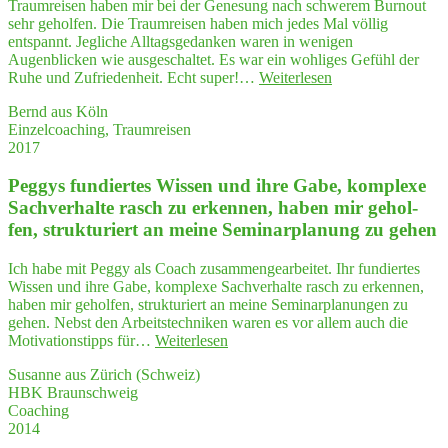
Traumreisen haben mir bei der Genesung nach schwerem Burnout
sehr geholfen. Die Traumreisen haben mich jedes Mal völlig
entspannt. Jegliche Alltagsgedanken waren in wenigen
Augenblicken wie ausgeschaltet. Es war ein wohliges Gefühl der
"Traum­
Ruhe und Zufriedenheit. Echt super!…
Weiterlesen
rei­
Bernd aus Köln
sen
Einzelcoaching, Traumreisen
haben
2017
mir
bei
Peg­gys fun­dier­tes Wis­sen und ihre Gabe, kom­ple­xe
der
Gene­
Sach­ver­hal­te rasch zu erken­nen, haben mir gehol­
sung
fen, struk­tu­riert an mei­ne Semi­nar­pla­nung zu gehen
nach
schwe­
Ich habe mit Peggy als Coach zusammengearbeitet. Ihr fundiertes
rem
Wissen und ihre Gabe, komplexe Sachverhalte rasch zu erkennen,
Burn­
haben mir geholfen, strukturiert an meine Seminarplanungen zu
out
gehen. Nebst den Arbeitstechniken waren es vor allem auch die
sehr
"Peg­
Motivationstipps für…
Weiterlesen
geholfen."
gys
Susanne aus Zürich (Schweiz)
fun­
HBK Braunschweig
dier­
Coaching
tes
2014
Wis­
sen