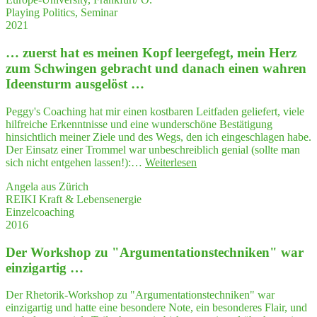
tics:
Playing Politics, Seminar
Prac­
2021
ti­
cal
… zuerst hat es mei­nen Kopf leer­ge­fegt, mein Herz
and
Inspi­
zum Schwin­gen gebracht und danach einen wah­ren
ring
Ideensturm ausgelöst …
Course
Peggy's Coaching hat mir einen kostbaren Leitfaden geliefert, viele
hilfreiche Erkenntnisse und eine wunderschöne Bestätigung
hinsichtlich meiner Ziele und des Wegs, den ich eingeschlagen habe.
Der Einsatz einer Trommel war unbeschreiblich genial (sollte man
"…
sich nicht entgehen lassen!):…
Weiterlesen
zuerst
Angela aus Zürich
hat
REIKI Kraft & Lebensenergie
es
Einzelcoaching
mei­
2016
nen
Kopf
Der Work­shop zu "Argumentations­techniken" war
leer­
ge­
einzigartig …
fegt,
mein
Der Rhetorik-Workshop zu "Argumentationstechniken" war
Herz
einzigartig und hatte eine besondere Note, ein besonderes Flair, und
zum