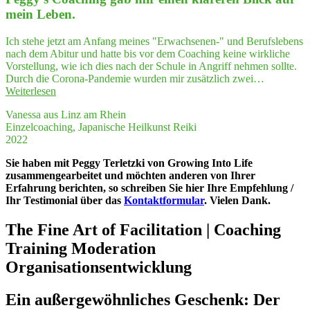
sehr
mein Leben.
prä­
zi­
Ich stehe jetzt am Anfang meines "Erwachsenen-" und Berufslebens
se
nach dem Abitur und hatte bis vor dem Coaching keine wirkliche
und
Vorstellung, wie ich dies nach der Schule in Angriff nehmen sollte.
anschau­
Durch die Corona-Pandemie wurden mir zusätzlich zwei…
lich
"Peggy's
Weiterlesen
Ihre
Coa­
Arbeits­
Vanessa aus Linz am Rhein
ching
wei­
Einzelcoaching, Japanische Heilkunst Reiki
gab
se
2022
mir
vor­
einen
ge­
Sie haben mit Peggy Terletzki von Growing Into Life
kla­
stellt.
zusammengearbeitet und möchten anderen von Ihrer
re­
Das
Erfahrung berichten, so schreiben Sie hier Ihre Empfehlung /
ren
hat
Ihr Testimonial über das
Kontaktformular
. Vielen Dank.
Blick
mich
auf
sehr
The Fine Art of Facilitation | Coaching
mein Leben."
beeindruckt."
Training Moderation
Organisationsentwicklung
Ein außer­ge­wöhn­li­ches Geschenk: Der