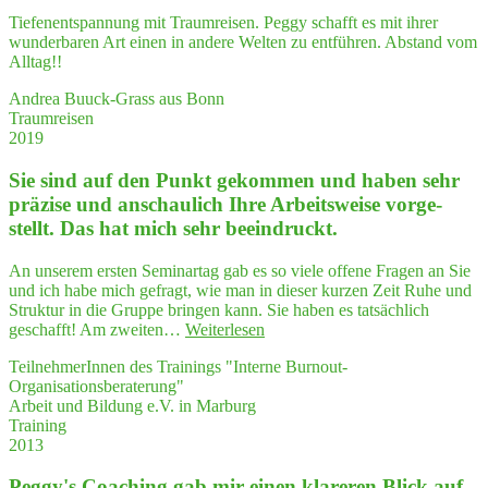
tat­
Tiefenentspannung mit Traumreisen. Peggy schafft es mit ihrer
säch­
wunderbaren Art einen in andere Welten zu entführen. Abstand vom
lich
Alltag!!
bei
wei­
Andrea Buuck-Grass aus Bonn
tem
Traumreisen
mei­
2019
ne
Vor­
Sie sind auf den Punkt gekom­men und haben sehr
stel­
prä­zi­se und anschau­lich Ihre Arbeits­wei­se vor­ge­
lung
stellt. Das hat mich sehr beeindruckt.
über­
trof­
An unserem ersten Seminartag gab es so viele offene Fragen an Sie
fen hat!"
und ich habe mich gefragt, wie man in dieser kurzen Zeit Ruhe und
Struktur in die Gruppe bringen kann. Sie haben es tatsächlich
"Sie
geschafft! Am zweiten…
Weiterlesen
sind
TeilnehmerInnen des Trainings "Interne Burnout-
auf
Organisationsberaterung"
den
Arbeit und Bildung e.V. in Marburg
Punkt
Training
gekom­
2013
men
und
Peggy's Coa­ching gab mir einen kla­re­ren Blick auf
haben