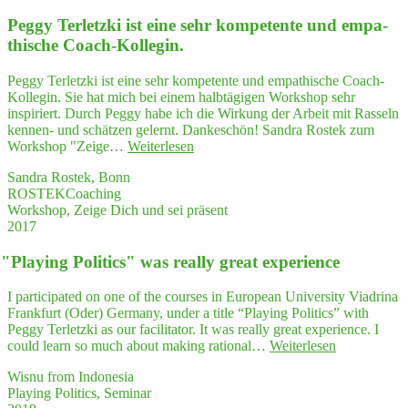
ti­
ti­
Peg­gy Ter­letz­ki ist eine sehr kom­pe­ten­te und empa­
on
ons
mit
thi­sche Coach-Kollegin.
and
Kun­
enti­
den
ce
Peggy Terletzki ist eine sehr kompetente und empathische Coach-
kommt
them
Kollegin. Sie hat mich bei einem halbtägigen Workshop sehr
es
to
inspiriert. Durch Peggy habe ich die Wirkung der Arbeit mit Rasseln
nicht
thin
kennen- und schätzen gelernt. Dankeschön! Sandra Rostek zum
nur
—
"Peg­
Workshop "Zeige…
Weiterlesen
auf
and
gy
die
Sandra Rostek, Bonn
think
Ter­
Aus­
ROSTEKCoaching
letz­
drucks­
Workshop, Zeige Dich und sei präsent
ki
wei­
2017
ist
se
eine
an;
"
Play­ing Poli­tics" was real­ly gre­at experience
sehr
mei­
kom­
ne
pe­
I participated on one of the courses in European University Viadrina
Kör­
ten­
Frankfurt (Oder) Germany, under a title “Playing Politics” with
per­
te
Peggy Terletzki as our facilitator. It was really great experience. I
hal­
und
"
"
Play­
could learn so much about making rational…
Weiterlesen
tung
empa­
ing
beein­
thi­
Wisnu from Indonesia
Poli­
flußt
sche
Playing Politics, Seminar
tics"
auch
Coach-