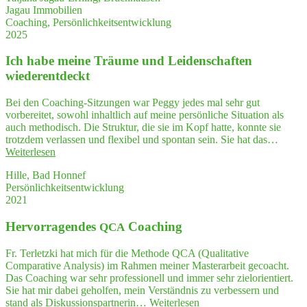
Jagau Immobilien
habe
Coaching, Persönlichkeitsentwicklung
ich
2025
mehr
Ver­
Ich habe mei­ne Träu­me und Lei­den­schaf­ten
trau­
en
wiederentdeckt
in
mich
Bei den Coaching-Sitzungen war Peggy jedes mal sehr gut
selbst
vorbereitet, sowohl inhaltlich auf meine persönliche Situation als
gewonnen"
auch methodisch. Die Struktur, die sie im Kopf hatte, konnte sie
trotzdem verlassen und flexibel und spontan sein. Sie hat das…
"Ich
Weiterlesen
habe
Hille, Bad Honnef
mei­
Persönlichkeitsentwicklung
ne
2021
Träu­
me
Her­vor­ra­gen­des
Coaching
und
QCA
Lei­
den­
Fr. Terletzki hat mich für die Methode QCA (Qualitative
schaf­
Comparative Analysis) im Rahmen meiner Masterarbeit gecoacht.
ten
Das Coaching war sehr professionell und immer sehr zielorientiert.
wiederentdeckt"
Sie hat mir dabei geholfen, mein Verständnis zu verbessern und
"Her­
stand als Diskussionspartnerin…
Weiterlesen