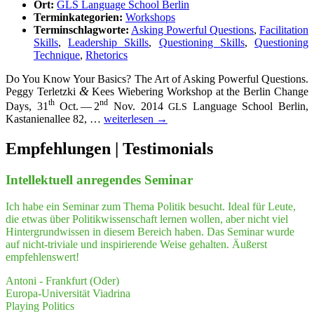
Ort:
GLS Language School Berlin
Terminkategorien:
Workshops
Terminschlagworte:
Asking Powerful Questions
,
Facilitation
Skills
,
Leadership Skills
,
Questioning Skills
,
Questioning
Technique
,
Rhetorics
Do You Know Your Basics? The Art of Asking Powerful Ques­ti­ons.
&
Peg­gy Ter­letz­ki
Kees Wie­be­ring Work­shop at the Ber­lin Chan­ge
th
nd
Days, 31
Oct. — 2
Nov. 2014
Lan­guage School Ber­lin,
GLS
The
Kas­ta­ni­en­al­lee 82, …
wei­ter­le­sen
→
Art
of
Empfeh­lungen | Testimonials
Asking
Powerful
Intel­lek­tu­ell anre­gen­des Seminar
Ques­
ti­
ons
Ich habe ein Seminar zum Thema Politik besucht. Ideal für Leute,
die etwas über Politikwissenschaft lernen wollen, aber nicht viel
Hintergrundwissen in diesem Bereich haben. Das Seminar wurde
auf nicht-triviale und inspirierende Weise gehalten. Äußerst
empfehlenswert!
Antoni - Frankfurt (Oder)
Europa-Universität Viadrina
Playing Politics