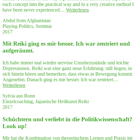
each concept into the practical way and in a very creative method I
per­
"Simu­
have been never experienced…
Weiterlesen
hal­
la­
tung
Abdul from Afghanistan
ti­
beein­
Playing Politics, Seminar
on
flußt
2017
Game
auch
"Play­
mei­
Mit Rei­ki ging es mir bes­ser. Ich war zen­triert und
ing
ne
Poli­
Stimme…"
aufgeräumt.
tics"
was
Ich habe immer mal wieder nervöse Unruhezustände und leichte
a high­
Depressionen. Reiki war eine ganz neue Erfahrung: still liegen, in
ly
sich hinein hören und bemerken, dass etwas in Bewegung kommt.
effec­
Angenehm. Danach ging es mir besser. Ich war zentriert…
ti­
"Mit
Weiterlesen
ve
Rei­
seminar"
Sylvia aus Bonn
ki
Einzelcoaching, Japanische Heilkunst Reiki
ging
2017
es
mir
Schüch­tern und ver­liebt in die Poli­tik­wis­sen­schaft?
bes­
ser.
Look up!
Ich
war
Mir hat die Kombination von theoretischem Lernen und Praxis im