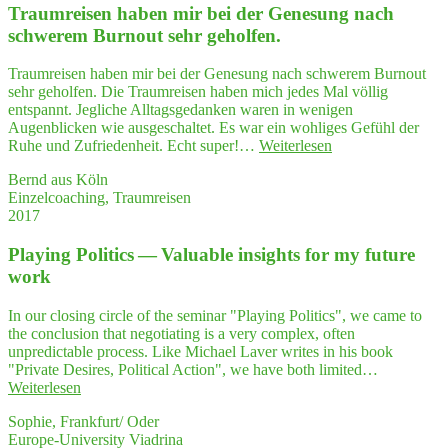
Traum­rei­sen haben mir bei der Gene­sung nach
und
Ner­
schwe­rem Burn­out sehr geholfen.
vo­
si­
Traumreisen haben mir bei der Genesung nach schwerem Burnout
tät
sehr geholfen. Die Traumreisen haben mich jedes Mal völlig
zu
entspannt. Jegliche Alltagsgedanken waren in wenigen
kämp­
Augenblicken wie ausgeschaltet. Es war ein wohliges Gefühl der
fen
"Traum­
Ruhe und Zufriedenheit. Echt super!…
Weiterlesen
hat
rei­
–
Bernd aus Köln
sen
ein
Einzelcoaching, Traumreisen
haben
Work­
2017
mir
shop
bei
bei
Play­ing Poli­tics — Valuable insights for my future
der
Peg­
Gene­
work
gy
sung
wirkt
nach
In our closing circle of the seminar "Playing Politics", we came to
wah­
schwe­
the conclusion that negotiating is a very complex, often
re
rem
unpredictable process. Like Michael Laver writes in his book
Wunder"
Burn­
"Private Desires, Political Action", we have both limited…
out
"Play­
Weiterlesen
sehr
ing
geholfen."
Sophie, Frankfurt/ Oder
Poli­
Europe-University Viadrina
tics