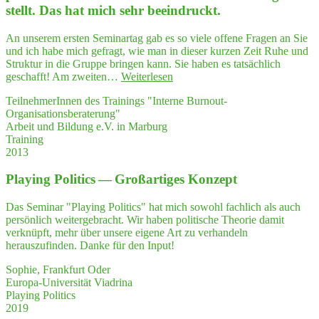
lung
stellt. Das hat mich sehr beeindruckt.
über­
trof­
An unserem ersten Seminartag gab es so viele offene Fragen an Sie
fen hat!"
und ich habe mich gefragt, wie man in dieser kurzen Zeit Ruhe und
Struktur in die Gruppe bringen kann. Sie haben es tatsächlich
"Sie
geschafft! Am zweiten…
Weiterlesen
sind
TeilnehmerInnen des Trainings "Interne Burnout-
auf
Organisationsberaterung"
den
Arbeit und Bildung e.V. in Marburg
Punkt
Training
gekom­
2013
men
und
Play­ing Poli­tics — Groß­ar­ti­ges Konzept
haben
sehr
prä­
Das Seminar "Playing Politics" hat mich sowohl fachlich als auch
zi­
persönlich weitergebracht. Wir haben politische Theorie damit
se
verknüpft, mehr über unsere eigene Art zu verhandeln
und
herauszufinden. Danke für den Input!
anschau­
lich
Sophie, Frankfurt Oder
Ihre
Europa-Universität Viadrina
Arbeits­
Playing Politics
wei­
2019