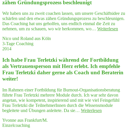
re­
zähen Grün­dungs­pro­zess beschleunigt
ren
Blick
Wir haben uns zu zweit coachen lassen, um unsere Geschäftsidee zu
auf
schärfen und den etwas zähen Gründungsprozess zu beschleunigen.
mein Leben."
Das Coaching hat uns geholfen, uns endlich einmal die Zeit zu
"Wir
nehmen, um zu schauen, wo wir herkommen, wo…
Weiterlesen
habe
Nico und Roland aus Köln
unse­
3-Tage Coaching
re
2014
Gesch
idee
Ich habe Frau Ter­letz­ki wäh­rend der Fort­bil­dung
gesch
und
als Ver­trau­ens­per­son mit Herz erlebt. Ich emp­feh­le
den
Frau Ter­letz­ki daher ger­ne als Coach und Bera­te­rin
zähe
weiter!
Grün
dungs
Im Rahmen einer Fortbildung für Burnout-Organisationsberatung
pro­
führte Frau Terletzki mehrere Module durch. Ich war sehr davon
zess
angetan, wie kompetent, inspirierend und mit wie viel Feingefühl
besch
Frau Terletzki die TeilnehmerInnen durch die Wissensmodule
"Ich
begleitete und Übungen anleitete. Da sie…
Weiterlesen
habe
Yvonne aus Frankfurt/M.
Frau
Einzelcoaching
Ter­