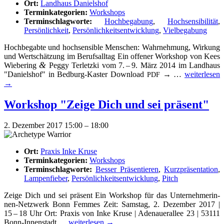
Ort:
Landhaus Danielshof
Terminkategorien:
Workshops
Terminschlagworte:
Hochbegabung
,
Hochsensibilität
,
Persönlichkeit
,
Persönlichkeitsentwicklung
,
Vielbegabung
Hoch­be­gab­te und hoch­sensible Men­schen: Wahr­neh­mung, Wir­kung
und Wert­schät­zung im Berufs­all­tag Ein offe­ner Work­shop von Kees
&
Wie­be­ring
Peg­gy Ter­letz­ki vom 7. – 9. März 2014 im Land­haus
Du
"Dani­els­hof" in Bedburg-Kas­ter Down­load
→ …
wei­ter­le­sen
PDF
bist
→
so
kom­
Work­shop "Zei­ge Dich und sei präsent"
pli­
ziert.
2. Dezember 2017 15:00
–
18:00
Ort:
Praxis Inke Kruse
Terminkategorien:
Workshops
Terminschlagworte:
Besser Präsentieren
,
Kurzpräsentation
,
Lampenfieber
,
Persönlichkeitsentwicklung
,
Pitch
Zei­ge Dich und sei prä­sent Ein Work­shop für das Unter­­neh­­me­rin­­
nen-Net­z­­werk Bonn Femmes Zeit: Sams­tag, 2. Dezem­ber 2017 |
15 – 18 Uhr Ort: Pra­xis von Inke Kru­se | Ade­nau­er­al­lee 23 | 53111
Work­
Bonn-Innen­stadt …
wei­ter­le­sen
→