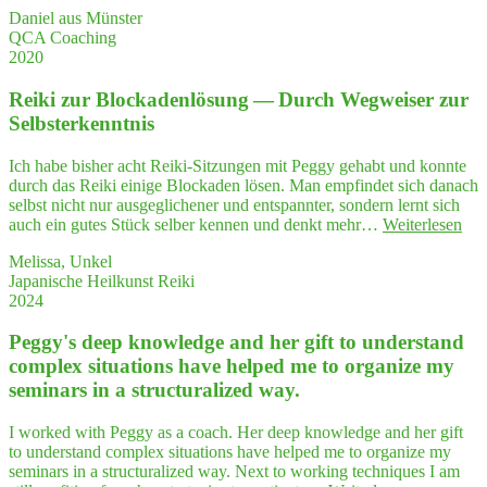
Daniel aus Münster
ra­
QCA Coaching
gen­
2020
des
QCA
Rei­ki zur Blo­cka­den­lö­sung — Durch Weg­wei­ser zur
Coaching"
Selbsterkenntnis
Ich habe bisher acht Reiki-Sitzungen mit Peggy gehabt und konnte
durch das Reiki einige Blockaden lösen. Man empfindet sich danach
selbst nicht nur ausgeglichener und entspannter, sondern lernt sich
"Re
auch ein gutes Stück selber kennen und denkt mehr…
Weiterlesen
ki
Melissa, Unkel
zur
Japanische Heilkunst Reiki
Blo
2024
cka
den
Peggy's deep know­ledge and her gift to under­stand
lö­
su
com­plex situa­tions have hel­ped me to orga­ni­ze my
—
semi­nars in a struc­tu­ra­li­zed way.
Dur
We
I worked with Peggy as a coach. Her deep knowledge and her gift
wei
to understand complex situations have helped me to organize my
ser
seminars in a structuralized way. Next to working techniques I am
zur