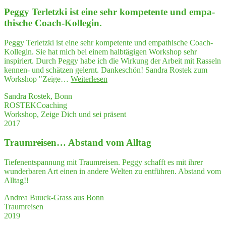
se
vor­
Peg­gy Ter­letz­ki ist eine sehr kom­pe­ten­te und empa­
ge­
thi­sche Coach-Kollegin.
stellt.
Das
Peggy Terletzki ist eine sehr kompetente und empathische Coach-
hat
Kollegin. Sie hat mich bei einem halbtägigen Workshop sehr
mich
inspiriert. Durch Peggy habe ich die Wirkung der Arbeit mit Rasseln
sehr
kennen- und schätzen gelernt. Dankeschön! Sandra Rostek zum
beeindruckt."
"Peg­
Workshop "Zeige…
Weiterlesen
gy
Sandra Rostek, Bonn
Ter­
ROSTEKCoaching
letz­
Workshop, Zeige Dich und sei präsent
ki
2017
ist
eine
Traum­rei­sen… Abstand vom Alltag
sehr
kom­
pe­
Tiefenentspannung mit Traumreisen. Peggy schafft es mit ihrer
ten­
wunderbaren Art einen in andere Welten zu entführen. Abstand vom
te
Alltag!!
und
empa­
Andrea Buuck-Grass aus Bonn
thi­
Traumreisen
sche
2019
Coach-