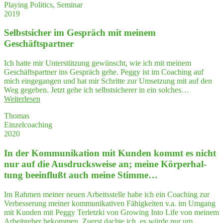
Playing Politics, Seminar
—
2019
Valuable
insights
Selbst­si­cher im Gespräch mit mei­nem
for
my
Geschäftspartner
future
work"
Ich hatte mir Unterstützung gewünscht, wie ich mit meinem
Geschäftspartner ins Gespräch gehe. Peggy ist im Coaching auf
mich eingegangen und hat mir Schritte zur Umsetzung mit auf den
Weg gegeben. Jetzt gehe ich selbstsicherer in ein solches…
"Selbst­
Weiterlesen
si­
Thomas
cher
Einzelcoaching
im
2020
Gespräch
mit
In der Kom­mu­ni­ka­ti­on mit Kun­den kommt es nicht
mei­
nem
nur auf die Aus­drucks­wei­se an; mei­ne Kör­per­hal­
Geschäftspartner"
tung beein­flußt auch mei­ne Stimme…
Im Rahmen meiner neuen Arbeitsstelle habe ich ein Coaching zur
Verbesserung meiner kommunikativen Fähigkeiten v.a. im Umgang
mit Kunden mit Peggy Terletzki von Growing Into Life von meinem
Arbeitgeber bekommen. Zuerst dachte ich, es würde nur um