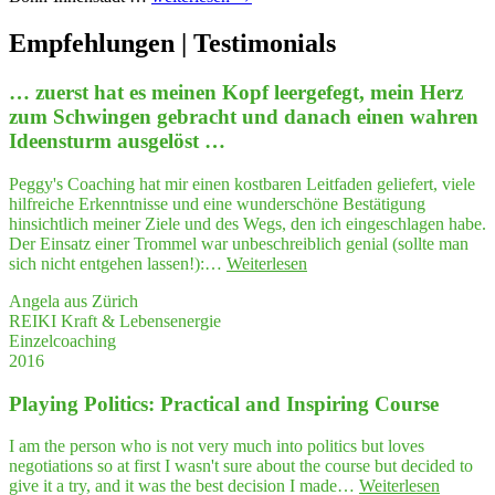
shop
"Zei­
Empfeh­lungen | Testimonials
ge
Dich
… zuerst hat es mei­nen Kopf leer­ge­fegt, mein Herz
und
zum Schwin­gen gebracht und danach einen wah­ren
sei
prä­
Ideensturm ausgelöst …
sent"
Peggy's Coaching hat mir einen kostbaren Leitfaden geliefert, viele
hilfreiche Erkenntnisse und eine wunderschöne Bestätigung
hinsichtlich meiner Ziele und des Wegs, den ich eingeschlagen habe.
Der Einsatz einer Trommel war unbeschreiblich genial (sollte man
"…
sich nicht entgehen lassen!):…
Weiterlesen
zuerst
Angela aus Zürich
hat
REIKI Kraft & Lebensenergie
es
Einzelcoaching
mei­
2016
nen
Kopf
Play­ing Poli­tics: Prac­ti­cal and Inspi­ring Course
leer­
ge­
fegt,
I am the person who is not very much into politics but loves
mein
negotiations so at first I wasn't sure about the course but decided to
Herz
"Play­
give it a try, and it was the best decision I made…
Weiterlesen