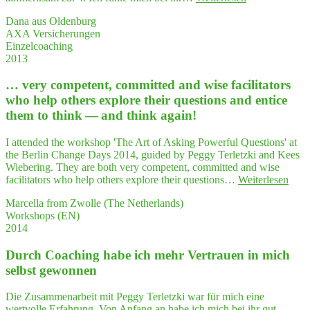
Praxis"
Grün­
Sicher­
Dana aus Oldenburg
de
heit
AXA Versicherungen
für
gut
Einzelcoaching
ein
nut­
2013
Coa­
zen werde."
ching
… very com­pe­tent, com­mit­ted and wise faci­li­ta­tors
zur
Per­
who help others explo­re their ques­ti­ons and enti­ce
sön­
them to think — and think again!
lich­
keits­
I attended the workshop 'The Art of Asking Powerful Questions' at
ent­
the Berlin Change Days 2014, guided by Peggy Terletzki and Kees
wick­
Wiebering. They are both very competent, committed and wise
lung
"…
facilitators who help others explore their questions…
Weiterlesen
mit Peggy"
very
Marcella from Zwolle (The Netherlands)
com­
Workshops (EN)
pe­
2014
tent,
com­
Durch Coa­ching habe ich mehr Ver­trau­en in mich
mit­
ted
selbst gewonnen
and
wise
Die Zusammenarbeit mit Peggy Terletzki war für mich eine
faci­
wertvolle Erfahrung. Von Anfang an habe ich mich bei ihr gut