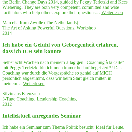
in
the Berlin Change Days 2014, guided by Peggy Terletzki and Kees
a struc­
Wiebering. They are both very competent, committed and wise
tu­
"…
facilitators who help others explore their questions…
Weiterlesen
ra­
very
Marcella from Zwolle (The Netherlands)
li­
com­
The Art of Asking Powerful Questions, Workshop
zed way."
pe­
2014
tent,
com­
Ich habe ein Gefühl von Gebor­gen­heit erfah­ren,
mit­
ted
dass ich
sein konnte
ICH
and
wise
Selbst acht Wochen nach meinem 3-tägigen "Coaching à la carte"
faci­
mit Peggy Terletzki bin ich noch immer hellauf begeistert!!! Das
li­
Coaching war durch die Vorgespräche so genial auf MICH
ta­
persönlich abgestimmt, dass wir beim Start gleich mitten in
tors
"Ich
meinem…
Weiterlesen
who
habe
help
Silvio aus Kreuzach
ein
other
3-Tage Coaching, Leadership Coaching
Gefühl
expl
2012
von
re
Gebor­
their
Intel­lek­tu­ell anre­gen­des Seminar
gen­
ques
heit
ti­
erfah­
Ich habe ein Seminar zum Thema Politik besucht. Ideal für Leute,
ons
ren,