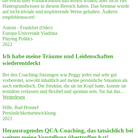
die etwas über Politikwissenschaft lernen wollen, aber nicht viel
and
dass
Hintergrundwissen in diesem Bereich haben. Das Seminar wurde
enti­
ich
auf nicht-triviale und inspirierende Weise gehalten. Äußerst
ce
ICH
empfehlenswert!
them
sein
to
konnte"
Antoni - Frankfurt (Oder)
thin
Europa-Universität Viadrina
—
Playing Politics
and
2022
think
Ich habe mei­ne Träu­me und Lei­den­schaf­ten
wiederentdeckt
Bei den Coaching-Sitzungen war Peggy jedes mal sehr gut
vorbereitet, sowohl inhaltlich auf meine persönliche Situation als
auch methodisch. Die Struktur, die sie im Kopf hatte, konnte sie
trotzdem verlassen und flexibel und spontan sein. Sie hat das…
"Ich
Weiterlesen
habe
Hille, Bad Honnef
mei­
Persönlichkeitsentwicklung
ne
2021
Träu­
me
Her­aus­ra­gen­des QCA-Coa­ching, das tat­säch­lich bei
und
Lei­
wei­tem mei­ne Vor­stel­lung über­trof­fen hat!