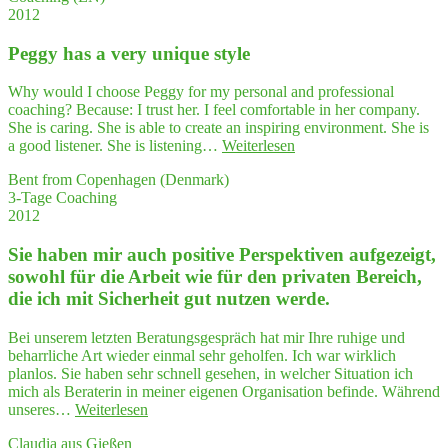
te
2012
uni­
rasch
que style"
zu
Peg­gy has a very uni­que style
erken­
nen,
Why would I choose Peggy for my personal and professional
haben
coaching? Because: I trust her. I feel comfortable in her company.
mir
She is caring. She is able to create an inspiring environment. She is
gehol­
"Peg­
a good listener. She is listening…
Weiterlesen
fen,
gy
struk­
Bent from Copenhagen (Denmark)
has
tu­
3-Tage Coaching
a very
riert
2012
uni­
an
que style"
mei­
Sie haben mir auch posi­ti­ve Per­spek­ti­ven auf­ge­zeigt,
ne
sowohl für die Arbeit wie für den pri­va­ten Bereich,
Semi­
die ich mit Sicher­heit gut nut­zen werde.
nar­
pla­
nung
Bei unserem letzten Beratungsgespräch hat mir Ihre ruhige und
zu gehen"
beharrliche Art wieder einmal sehr geholfen. Ich war wirklich
planlos. Sie haben sehr schnell gesehen, in welcher Situation ich
mich als Beraterin in meiner eigenen Organisation befinde. Während
"Sie
unseres…
Weiterlesen
haben
Claudia aus Gießen
mir