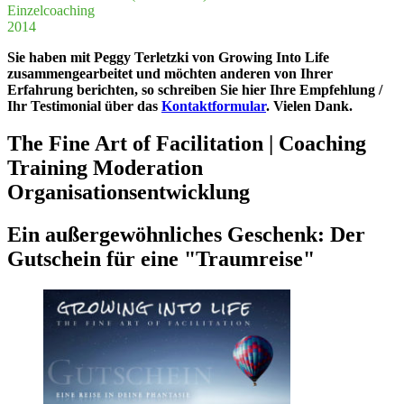
in
Einzelcoaching
daher
ledge
"Play­
2014
ger­
and
ing
ne
her
Politics""
Sie haben mit Peggy Terletzki von Growing Into Life
als
gift
zusammengearbeitet und möchten anderen von Ihrer
Coach
to
Erfahrung berichten, so schreiben Sie hier Ihre Empfehlung /
und
under­
Ihr Testimonial über das
Kontaktformular
. Vielen Dank.
Bera­
stand
te­
com­
The Fine Art of Facilitation | Coaching
rin
plex
weiter!"
situa­
Training Moderation
tions
Organisationsentwicklung
have
hel­
ped
Ein außer­ge­wöhn­li­ches Geschenk: Der
me
to
Gut­schein für eine "Traum­rei­se"
orga­
ni­
ze
my
semi­
nars
in
a struc­
tu­