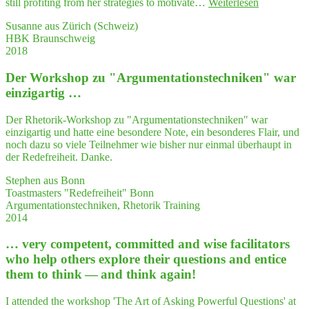
"Peggy's
still profiting from her strategies to motivate…
Weiterlesen
Sel
deep
Susanne aus Zürich (Schweiz)
know­
HBK Braunschweig
ledge
2018
and
her
Der Work­shop zu "Argumentations­techniken" war
gift
to
einzigartig …
under­
stand
Der Rhetorik-Workshop zu "Argumentationstechniken" war
com­
einzigartig und hatte eine besondere Note, ein besonderes Flair, und
plex
noch dazu so viele Teilnehmer wie bisher nur einmal überhaupt in
situa­
der Redefreiheit. Danke.
tions
have
Stephen aus Bonn
hel­
Toastmasters "Redefreiheit" Bonn
ped
Argumentationstechniken, Rhetorik Training
me
2014
to
orga­
… very com­pe­tent, com­mit­ted and wise faci­li­ta­tors
ni­
who help others explo­re their ques­ti­ons and enti­ce
ze
them to think — and think again!
my
semi­
nars
I attended the workshop 'The Art of Asking Powerful Questions' at