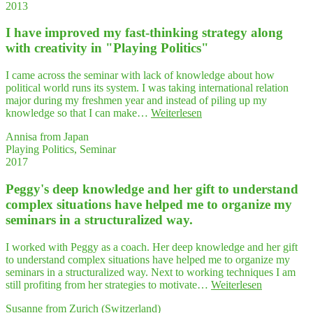
2013
letz­
ki
I have impro­ved my fast-thin­king stra­tegy along
wäh­
rend
with crea­ti­vi­ty in "Play­ing Politics"
der
Fort­
I came across the seminar with lack of knowledge about how
bil­
political world runs its system. I was taking international relation
dung
major during my freshmen year and instead of piling up my
als
"I
knowledge so that I can make…
Weiterlesen
Ver­
have
trau­
Annisa from Japan
impro­
ens­
Playing Politics, Seminar
ved
per­
2017
my
son
fast-
mit
Peggy's deep know­ledge and her gift to under­stand
thin­
Herz
king
com­plex situa­tions have hel­ped me to orga­ni­ze my
erlebt.
stra­
semi­nars in a struc­tu­ra­li­zed way.
Ich
tegy
emp­
along
feh­
I worked with Peggy as a coach. Her deep knowledge and her gift
with
le
to understand complex situations have helped me to organize my
crea­
Frau
seminars in a structuralized way. Next to working techniques I am
ti­
Ter­
"Peggy's
still profiting from her strategies to motivate…
Weiterlesen
vi­
letz­
deep
ty
Susanne from Zurich (Switzerland)
ki
know­