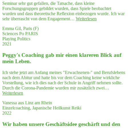
zen­
Seminar sehr gut gefallen, die Tatsache, dass kleine
triert
Forschungsgruppen gebildet wurden, dass Spiele beobachtet
und
wurden und dass theoretische Reflexion einbezogen wurde. Ich war
aufgeräumt."
"Schüch­
sehr überrascht von dem Engagement…
Weiterlesen
tern
Emma Gil, Paris (F)
und
Sciences Po PARIS
ver­
Playing Politics
liebt
2021
in
die
Peggy's Coa­ching gab mir einen kla­re­ren Blick auf
Poli­
tik­
mein Leben.
wis­
sen­
Ich stehe jetzt am Anfang meines "Erwachsenen-" und Berufslebens
schaft?
nach dem Abitur und hatte bis vor dem Coaching keine wirkliche
Look up!"
Vorstellung, wie ich dies nach der Schule in Angriff nehmen sollte.
Durch die Corona-Pandemie wurden mir zusätzlich zwei…
"Peggy's
Weiterlesen
Coa­
Vanessa aus Linz am Rhein
ching
Einzelcoaching, Japanische Heilkunst Reiki
gab
2022
mir
einen
Wir haben unse­re Geschäfts­idee geschärft und den
kla­