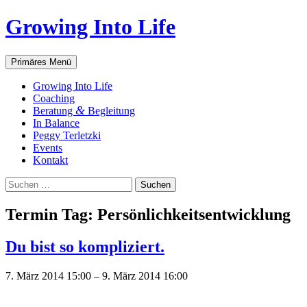
Zum
Growing Into Life
Inhalt
springen
Suchen
Primäres Menü
Gro­wing Into Life
Coa­ching
&
Bera­tung
Begleitung
In Balan­ce
Peg­gy Terletzki
Events
Kon­takt
Suchen
nach:
Ter­min Tag:
Per­sön­lich­keits­ent­wick­lung
Du bist so kompliziert.
7. März 2014 15:00
–
9. März 2014 16:00