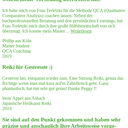
den­
schaf­
Ich habe mich von Frau Terletzki für die Methode QCA (Qualitative
ten
Comparative Analysis) coachen lassen. Neben der
wiederentdeckt"
hochprofessionellen Beratung und den persönlichen Learnings, hat
Frau Terletzki mich durch ihre große Hilfsbereitschaft von sich
"Her­
überzeugt. Ich konnte mein Master…
Weiterlesen
aus­
Phillip aus Köln
ra­
Master Student
gen­
QCA Coaching
des
2019
QCA-
Coa­
Rei­ki für Gestresste :)
ching,
das
tat­
Gestresst hin, entspannt wieder raus. Eine Sitzung Reiki, genau das
säch­
Richtige wenn man mal kurz auf'm Zahnfleisch geht. Ganz
lich
phantastisch, hat mir sehr gut getan! Danke Peggy !!
bei
wei­
Irene Appel aus Asbach
tem
Japanische Heilkunst Reiki
mei­
2019
ne
Vor­
Sie sind auf den Punkt gekom­men und haben sehr
stel­
prä­zi­se und anschau­lich Ihre Arbeits­wei­se vor­ge­