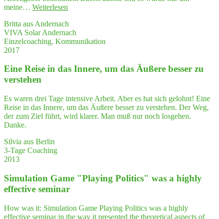
"In
meine…
Weiterlesen
der
Britta aus Andernach
Kom­
VIVA Solar Andernach
mu­
Einzelcoaching, Kommunikation
ni­
2017
ka­
ti­
Eine Rei­se in das Inne­re, um das Äuße­re bes­ser zu
on
mit
verstehen
Kun­
den
Es waren drei Tage intensive Arbeit. Aber es hat sich gelohnt! Eine
kommt
Reise in das Innere, um das Äußere besser zu verstehen. Der Weg,
es
der zum Ziel führt, wird klarer. Man muß nur noch losgehen.
nicht
Danke.
nur
auf
Silvia aus Berlin
die
3-Tage Coaching
Aus­
2013
drucks­
wei­
Simu­la­ti­on Game "Play­ing Poli­tics" was a high­ly
se
effec­ti­ve seminar
an;
mei­
How was it: Simulation Game Playing Politics was a highly
ne
effective seminar in the way it presented the theoretical aspects of
Kör­