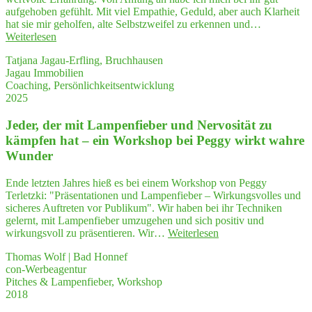
li­
aufgehoben gefühlt. Mit viel Empathie, Geduld, aber auch Klarheit
ta­
hat sie mir geholfen, alte Selbstzweifel zu erkennen und…
tors
"Durch
Weiterlesen
who
Coa­
help
Tatjana Jagau-Erfling, Bruchhausen
ching
other
Jagau Immobilien
habe
expl
Coaching, Persönlichkeitsentwicklung
ich
re
2025
mehr
their
Ver­
ques
Jeder, der mit Lam­pen­fie­ber und Ner­vo­si­tät zu
trau­
ti­
en
kämp­fen hat – ein Work­shop bei Peg­gy wirkt wah­re
ons
in
Wunder
and
mich
enti­
selbst
ce
Ende letzten Jahres hieß es bei einem Workshop von Peggy
gewonnen"
them
Terletzki: "Präsentationen und Lampenfieber – Wirkungsvolles und
to
sicheres Auftreten vor Publikum". Wir haben bei ihr Techniken
thin
gelernt, mit Lampenfieber umzugehen und sich positiv und
—
"Jeder,
wirkungsvoll zu präsentieren. Wir…
Weiterlesen
and
der
Thomas Wolf | Bad Honnef
think
mit
con-Werbeagentur
Lam­
Pitches & Lampenfieber, Workshop
pen­
2018
fie­
ber