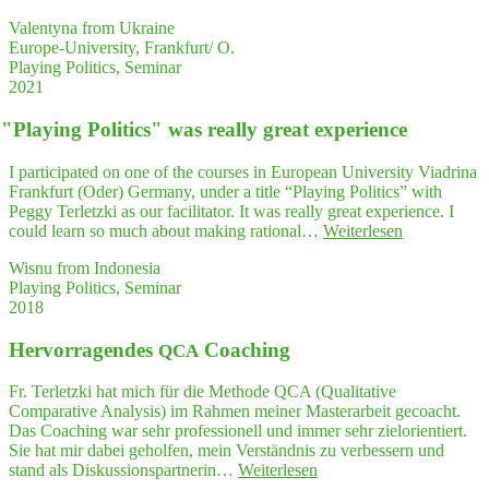
zum
ing
Schwin­
Valentyna from Ukraine
Poli­
gen
Europe-University, Frankfurt/ O.
tics:
gebracht
Playing Politics, Seminar
Prac­
und
2021
ti­
danach
cal
einen
"
Play­ing Poli­tics" was real­ly gre­at experience
and
wah­
Inspi­
ren
ring
I participated on one of the courses in European University Viadrina
Ideensturm
Course
Frankfurt (Oder) Germany, under a title “Playing Politics” with
ausgelöst …"
Peggy Terletzki as our facilitator. It was really great experience. I
"
"
Play­
could learn so much about making rational…
Weiterlesen
ing
Wisnu from Indonesia
Poli­
Playing Politics, Seminar
tics"
2018
was
real­
Her­vor­ra­gen­des
Coaching
ly
QCA
gre­
at
Fr. Terletzki hat mich für die Methode QCA (Qualitative
experience"
Comparative Analysis) im Rahmen meiner Masterarbeit gecoacht.
Das Coaching war sehr professionell und immer sehr zielorientiert.
Sie hat mir dabei geholfen, mein Verständnis zu verbessern und
"Her­
stand als Diskussionspartnerin…
Weiterlesen
vor­