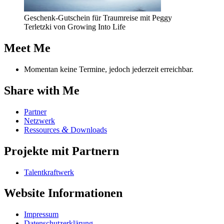
ra­
li­
Geschenk-Gutschein für Traumreise mit Peggy
zed way."
Terletzki von Growing Into Life
Meet Me
Momentan keine Termine, jedoch jederzeit erreichbar.
Share with Me
Part­ner
Netz­werk
&
Res­sour­ces
Downloads
Pro­jek­te mit Partnern
Tal­ent­kraft­werk
Web­site Informationen
Impres­sum
Daten­schutz­er­klä­rung