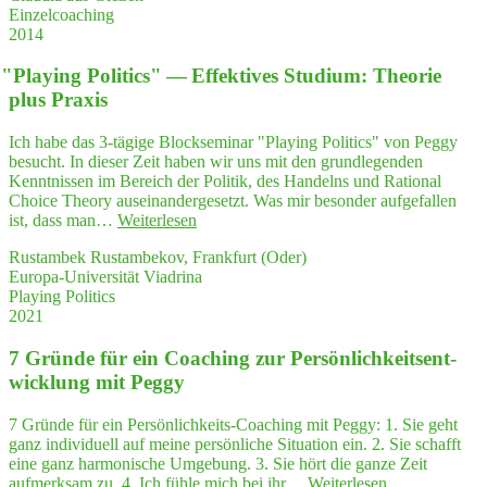
Einzelcoaching
auch
2014
posi­
ti­
"
Play­ing Poli­tics" — Effek­ti­ves Stu­di­um: Theo­rie
ve
Per­
plus Praxis
spek­
ti­
Ich habe das 3-tägige Blockseminar "Playing Politics" von Peggy
ven
besucht. In dieser Zeit haben wir uns mit den grundlegenden
auf­
Kenntnissen im Bereich der Politik, des Handelns und Rational
ge­
Choice Theory auseinandergesetzt. Was mir besonder aufgefallen
zeigt,
"
"
Play­
ist, dass man…
Weiterlesen
sowohl
ing
für
Rustambek Rustambekov, Frankfurt (Oder)
Poli­
die
Europa-Universität Viadrina
tics"
Arbeit
Playing Politics
—
wie
2021
Effek­
für
ti­
den
7 Grün­de für ein Coa­ching zur Per­sön­lich­keits­ent­
ves
pri­
Stu­
wick­lung mit Peggy
va­
di­
ten
um:
7 Gründe für ein Persönlichkeits-Coaching mit Peggy: 1. Sie geht
Bereich,
Theo­
ganz individuell auf meine persönliche Situation ein. 2. Sie schafft
die
rie
eine ganz harmonische Umgebung. 3. Sie hört die ganze Zeit
ich
plus
"7
aufmerksam zu. 4. Ich fühle mich bei ihr…
Weiterlesen
mit