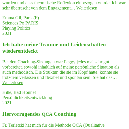
ge­
wurden und dass theoretische Reflexion einbezogen wurde. Ich war
zeigt,
"Schüch­
sehr überrascht von dem Engagement…
Weiterlesen
sowohl
tern
für
Emma Gil, Paris (F)
und
die
Sciences Po PARIS
ver­
Arbeit
Playing Politics
liebt
wie
2021
in
für
die
den
Ich habe mei­ne Träu­me und Lei­den­schaf­ten
Poli­
pri­
tik­
wiederentdeckt
va­
wis­
ten
sen­
Bei den Coaching-Sitzungen war Peggy jedes mal sehr gut
Bereich,
schaft?
vorbereitet, sowohl inhaltlich auf meine persönliche Situation als
die
Look up!"
auch methodisch. Die Struktur, die sie im Kopf hatte, konnte sie
ich
trotzdem verlassen und flexibel und spontan sein. Sie hat das…
mit
"Ich
Weiterlesen
Sicher­
habe
heit
Hille, Bad Honnef
mei­
gut
Persönlichkeitsentwicklung
ne
nut­
2021
Träu­
zen werde."
me
Her­vor­ra­gen­des
Coaching
und
QCA
Lei­
den­
Fr. Terletzki hat mich für die Methode QCA (Qualitative
schaf­