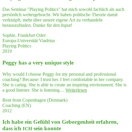
und
den
Das Seminar "Playing Politics" hat mich sowohl fachlich als auch
zähe
persönlich weitergebracht. Wir haben politische Theorie damit
Grün
verknüpft, mehr über unsere eigene Art zu verhandeln
dungs
herauszufinden. Danke für den Input!
pro­
zess
Sophie, Frankfurt Oder
besch
Europa-Universität Viadrina
Playing Politics
2019
Peg­gy has a very uni­que style
Why would I choose Peggy for my personal and professional
coaching? Because: I trust her. I feel comfortable in her company.
She is caring. She is able to create an inspiring environment. She is
"Peg­
a good listener. She is listening…
Weiterlesen
gy
Bent from Copenhagen (Denmark)
has
Coaching (EN)
a very
2012
uni­
que style"
Ich habe ein Gefühl von Gebor­gen­heit erfah­ren,
dass ich
sein konnte
ICH