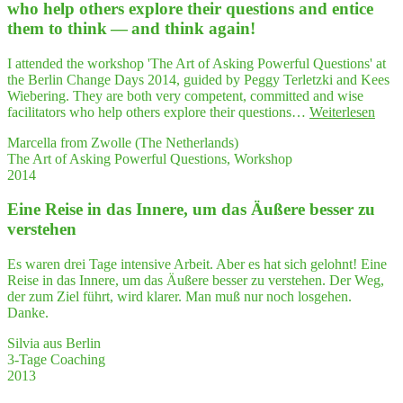
lung
who help others explo­re their ques­ti­ons and enti­ce
über­
them to think — and think again!
trof­
fen hat!"
I attended the workshop 'The Art of Asking Powerful Questions' at
the Berlin Change Days 2014, guided by Peggy Terletzki and Kees
Wiebering. They are both very competent, committed and wise
"…
facilitators who help others explore their questions…
Weiterlesen
very
Marcella from Zwolle (The Netherlands)
com­
The Art of Asking Powerful Questions, Workshop
pe­
2014
tent,
com­
Eine Rei­se in das Inne­re, um das Äuße­re bes­ser zu
mit­
ted
verstehen
and
wise
Es waren drei Tage intensive Arbeit. Aber es hat sich gelohnt! Eine
faci­
Reise in das Innere, um das Äußere besser zu verstehen. Der Weg,
li­
der zum Ziel führt, wird klarer. Man muß nur noch losgehen.
ta­
Danke.
tors
who
Silvia aus Berlin
help
3-Tage Coaching
other
2013
expl
re