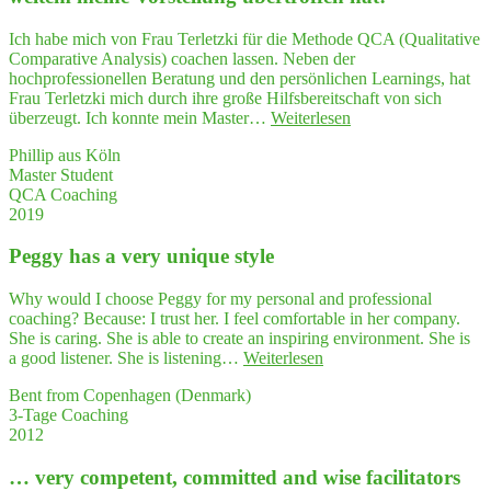
Ich habe mich von Frau Terletzki für die Methode QCA (Qualitative
Comparative Analysis) coachen lassen. Neben der
hochprofessionellen Beratung und den persönlichen Learnings, hat
Frau Terletzki mich durch ihre große Hilfsbereitschaft von sich
"Her­
überzeugt. Ich konnte mein Master…
Weiterlesen
aus­
Phillip aus Köln
ra­
Master Student
gen­
QCA Coaching
des
2019
QCA-
Coa­
Peg­gy has a very uni­que style
ching,
das
tat­
Why would I choose Peggy for my personal and professional
säch­
coaching? Because: I trust her. I feel comfortable in her company.
lich
She is caring. She is able to create an inspiring environment. She is
bei
"Peg­
a good listener. She is listening…
Weiterlesen
wei­
gy
tem
Bent from Copenhagen (Denmark)
has
mei­
3-Tage Coaching
a very
ne
2012
uni­
Vor­
que style"
stel­
… very com­pe­tent, com­mit­ted and wise faci­li­ta­tors