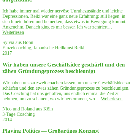
Ich habe immer mal wieder nervöse Unruhezustände und leichte
Depressionen. Reiki war eine ganz neue Erfahrung: still liegen, in
sich hinein hören und bemerken, dass etwas in Bewegung kommt.
Angenehm. Danach ging es mir besser. Ich war zentriert…
"Mit
Weiterlesen
Rei­
Sylvia aus Bonn
ki
Einzelcoaching, Japanische Heilkunst Reiki
ging
2017
es
mir
Wir haben unse­re Geschäfts­idee geschärft und den
bes­
ser.
zähen Grün­dungs­pro­zess beschleunigt
Ich
war
Wir haben uns zu zweit coachen lassen, um unsere Geschäftsidee zu
zen­
schärfen und den etwas zähen Gründungsprozess zu beschleunigen.
triert
Das Coaching hat uns geholfen, uns endlich einmal die Zeit zu
und
"Wir
nehmen, um zu schauen, wo wir herkommen, wo…
Weiterlesen
aufgeräumt."
habe
Nico und Roland aus Köln
unse­
3-Tage Coaching
re
2014
Gesch
idee
Play­ing Poli­tics — Groß­ar­ti­ges Konzept
gesch