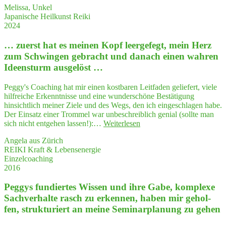
Melissa, Unkel
zur
Japanische Heilkunst Reiki
Blo
2024
cka
den
… zuerst hat es mei­nen Kopf leer­ge­fegt, mein Herz
lö­
su
zum Schwin­gen gebracht und danach einen wah­ren
—
Ideensturm ausgelöst …
Dur
We
Peggy's Coaching hat mir einen kostbaren Leitfaden geliefert, viele
wei
hilfreiche Erkenntnisse und eine wunderschöne Bestätigung
ser
hinsichtlich meiner Ziele und des Wegs, den ich eingeschlagen habe.
zur
Der Einsatz einer Trommel war unbeschreiblich genial (sollte man
Sel
"…
sich nicht entgehen lassen!):…
Weiterlesen
zuerst
Angela aus Zürich
hat
REIKI Kraft & Lebensenergie
es
Einzelcoaching
mei­
2016
nen
Kopf
Peg­gys fun­dier­tes Wis­sen und ihre Gabe, kom­ple­xe
leer­
ge­
Sach­ver­hal­te rasch zu erken­nen, haben mir gehol­
fegt,
fen, struk­tu­riert an mei­ne Semi­nar­pla­nung zu gehen
mein
Herz