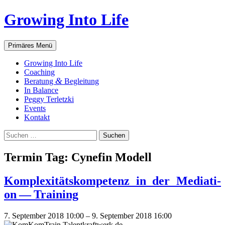
Zum
Growing Into Life
Inhalt
springen
Suchen
Primäres Menü
Gro­wing Into Life
Coa­ching
&
Bera­tung
Begleitung
In Balan­ce
Peg­gy Terletzki
Events
Kon­takt
Suchen
nach:
Ter­min Tag:
Cyne­fin Modell
Kom­ple­xi­täts­kom­pe­tenz in der Media­ti­
on — Training
7. September 2018 10:00
–
9. September 2018 16:00