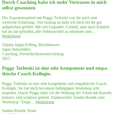
Durch Coa­ching habe ich mehr Ver­trau­en in mich
their
selbst gewonnen
ques
ti­
Die Zusammenarbeit mit Peggy Terletzki war für mich eine
ons
wertvolle Erfahrung. Von Anfang an habe ich mich bei ihr gut
and
aufgehoben gefühlt. Mit viel Empathie, Geduld, aber auch Klarheit
enti­
hat sie mir geholfen, alte Selbstzweifel zu erkennen und…
ce
"Durch
Weiterlesen
them
Coa­
to
Tatjana Jagau-Erfling, Bruchhausen
ching
thin
Jagau Immobilien
habe
—
Coaching, Persönlichkeitsentwicklung
ich
and
2025
mehr
think
Ver­
Peg­gy Ter­letz­ki ist eine sehr kom­pe­ten­te und empa­
trau­
en
thi­sche Coach-Kollegin.
in
mich
Peggy Terletzki ist eine sehr kompetente und empathische Coach-
selbst
Kollegin. Sie hat mich bei einem halbtägigen Workshop sehr
gewonnen"
inspiriert. Durch Peggy habe ich die Wirkung der Arbeit mit Rasseln
kennen- und schätzen gelernt. Dankeschön! Sandra Rostek zum
"Peg­
Workshop "Zeige…
Weiterlesen
gy
Sandra Rostek, Bonn
Ter­