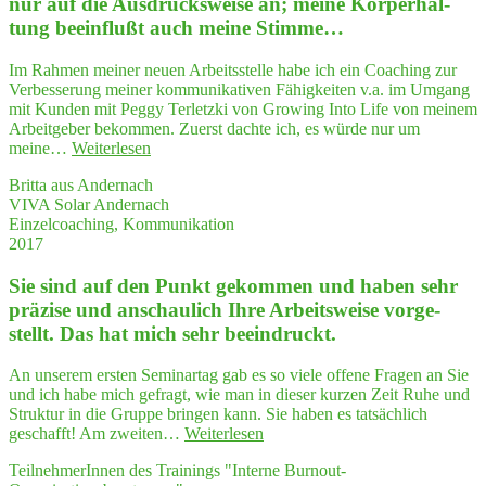
nur auf die Aus­drucks­wei­se an; mei­ne Kör­per­hal­
ni­
stra­
tung beein­flußt auch mei­ne Stimme…
ze
tegy
my
along
semi­
Im Rahmen meiner neuen Arbeitsstelle habe ich ein Coaching zur
with
nars
Verbesserung meiner kommunikativen Fähigkeiten v.a. im Umgang
crea­
in
mit Kunden mit Peggy Terletzki von Growing Into Life von meinem
ti­
a struc­
Arbeitgeber bekommen. Zuerst dachte ich, es würde nur um
vi­
tu­
"In
meine…
Weiterlesen
ty
ra­
der
in
Britta aus Andernach
li­
Kom­
"Play­
VIVA Solar Andernach
zed way."
mu­
ing
Einzelcoaching, Kommunikation
ni­
Politics""
2017
ka­
ti­
Sie sind auf den Punkt gekom­men und haben sehr
on
mit
prä­zi­se und anschau­lich Ihre Arbeits­wei­se vor­ge­
Kun­
stellt. Das hat mich sehr beeindruckt.
den
kommt
An unserem ersten Seminartag gab es so viele offene Fragen an Sie
es
und ich habe mich gefragt, wie man in dieser kurzen Zeit Ruhe und
nicht
Struktur in die Gruppe bringen kann. Sie haben es tatsächlich
nur
"Sie
geschafft! Am zweiten…
Weiterlesen
auf
sind
die
TeilnehmerInnen des Trainings "Interne Burnout-
auf
Aus­