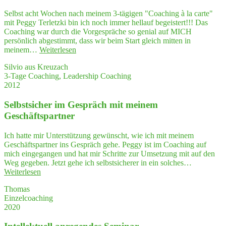
Selbst acht Wochen nach meinem 3-tägigen "Coaching à la carte"
mit Peggy Terletzki bin ich noch immer hellauf begeistert!!! Das
Coaching war durch die Vorgespräche so genial auf MICH
persönlich abgestimmt, dass wir beim Start gleich mitten in
"Ich
meinem…
Weiterlesen
habe
Silvio aus Kreuzach
ein
3-Tage Coaching, Leadership Coaching
Gefühl
2012
von
Gebor­
Selbst­si­cher im Gespräch mit mei­nem
gen­
heit
Geschäftspartner
erfah­
ren,
Ich hatte mir Unterstützung gewünscht, wie ich mit meinem
dass
Geschäftspartner ins Gespräch gehe. Peggy ist im Coaching auf
ich
mich eingegangen und hat mir Schritte zur Umsetzung mit auf den
ICH
Weg gegeben. Jetzt gehe ich selbstsicherer in ein solches…
sein
"Selbst­
Weiterlesen
konnte"
si­
Thomas
cher
Einzelcoaching
im
2020
Gespräch
mit
mei­