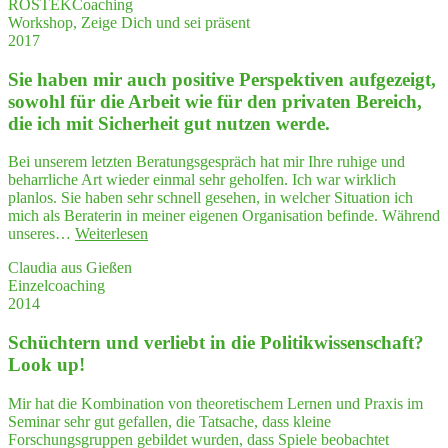
ROSTEKCoaching
letz­
Workshop, Zeige Dich und sei präsent
ki
2017
ist
eine
Sie haben mir auch posi­ti­ve Per­spek­ti­ven auf­ge­zeigt,
sehr
kom­
sowohl für die Arbeit wie für den pri­va­ten Bereich,
pe­
die ich mit Sicher­heit gut nut­zen werde.
ten­
te
Bei unserem letzten Beratungsgespräch hat mir Ihre ruhige und
und
beharrliche Art wieder einmal sehr geholfen. Ich war wirklich
empa­
planlos. Sie haben sehr schnell gesehen, in welcher Situation ich
thi­
mich als Beraterin in meiner eigenen Organisation befinde. Während
sche
"Sie
unseres…
Weiterlesen
Coach-
haben
Kollegin."
Claudia aus Gießen
mir
Einzelcoaching
auch
2014
posi­
ti­
Schüch­tern und ver­liebt in die Poli­tik­wis­sen­schaft?
ve
Per­
Look up!
spek­
ti­
Mir hat die Kombination von theoretischem Lernen und Praxis im
ven
Seminar sehr gut gefallen, die Tatsache, dass kleine
auf­
Forschungsgruppen gebildet wurden, dass Spiele beobachtet