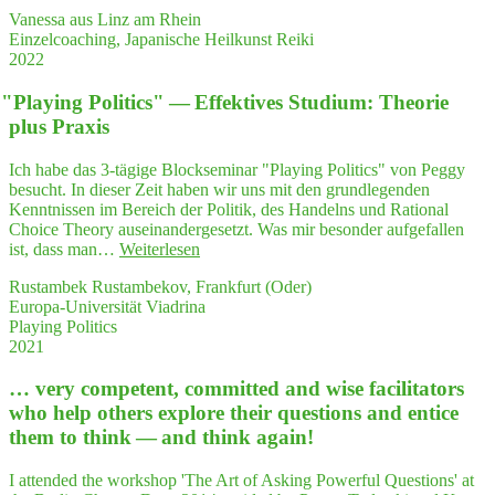
Coa­
ens­
Vanessa aus Linz am Rhein
ching
per­
Einzelcoaching, Japanische Heilkunst Reiki
gab
son
2022
mir
mit
einen
Herz
"
Play­ing Poli­tics" — Effek­ti­ves Stu­di­um: Theo­rie
kla­
erlebt.
re­
plus Praxis
Ich
ren
emp­
Blick
Ich habe das 3-tägige Blockseminar "Playing Politics" von Peggy
feh­
auf
besucht. In dieser Zeit haben wir uns mit den grundlegenden
le
mein Leben."
Kenntnissen im Bereich der Politik, des Handelns und Rational
Frau
Choice Theory auseinandergesetzt. Was mir besonder aufgefallen
Ter­
"
"
Play­
ist, dass man…
Weiterlesen
letz­
ing
ki
Rustambek Rustambekov, Frankfurt (Oder)
Poli­
daher
Europa-Universität Viadrina
tics"
ger­
Playing Politics
—
ne
2021
Effek­
als
ti­
Coach
… very com­pe­tent, com­mit­ted and wise faci­li­ta­tors
ves
und
Stu­
Bera­
who help others explo­re their ques­ti­ons and enti­ce
di­
te­
them to think — and think again!
um:
rin
Theo­
weiter!"
I attended the workshop 'The Art of Asking Powerful Questions' at
rie