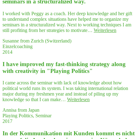
semi­nars in a struc­tu­ra­li­zed way.
and
work"
enti­
ce
I worked with Peggy as a coach. Her deep knowledge and her gift
them
to understand complex situations have helped me to organize my
to
seminars in a structuralized way. Next to working techniques I am
thin
"Peggy's
still profiting from her strategies to motivate…
Weiterlesen
—
deep
Susanne from Zurich (Switzerland)
and
know­
Einzelcoaching
think
ledge
2014
and
her
I have impro­ved my fast-thin­king stra­tegy along
gift
to
with crea­ti­vi­ty in "Play­ing Politics"
under­
stand
I came across the seminar with lack of knowledge about how
com­
political world runs its system. I was taking international relation
plex
major during my freshmen year and instead of piling up my
situa­
"I
knowledge so that I can make…
Weiterlesen
tions
have
have
Annisa from Japan
impro­
hel­
Playing Politics, Seminar
ved
ped
2017
my
me
fast-
to
In der Kom­mu­ni­ka­ti­on mit Kun­den kommt es nicht
thin­
orga­
king