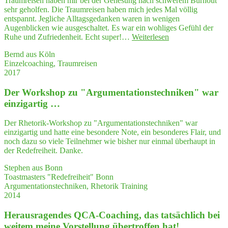
Traumreisen haben mir bei der Genesung nach schwerem Burnout
haben
sehr geholfen. Die Traumreisen haben mich jedes Mal völlig
mir
entspannt. Jegliche Alltagsgedanken waren in wenigen
gehol­
Augenblicken wie ausgeschaltet. Es war ein wohliges Gefühl der
fen,
"Traum­
Ruhe und Zufriedenheit. Echt super!…
Weiterlesen
struk­
rei­
tu­
Bernd aus Köln
sen
riert
Einzelcoaching, Traumreisen
haben
an
2017
mir
mei­
bei
ne
Der Work­shop zu "Argumentations­techniken" war
der
Semi­
Gene­
einzigartig …
nar­
sung
pla­
nach
nung
Der Rhetorik-Workshop zu "Argumentationstechniken" war
schwe­
zu gehen"
einzigartig und hatte eine besondere Note, ein besonderes Flair, und
rem
noch dazu so viele Teilnehmer wie bisher nur einmal überhaupt in
Burn­
der Redefreiheit. Danke.
out
sehr
Stephen aus Bonn
geholfen."
Toastmasters "Redefreiheit" Bonn
Argumentationstechniken, Rhetorik Training
2014
Her­aus­ra­gen­des QCA-Coa­ching, das tat­säch­lich bei
wei­tem mei­ne Vor­stel­lung über­trof­fen hat!