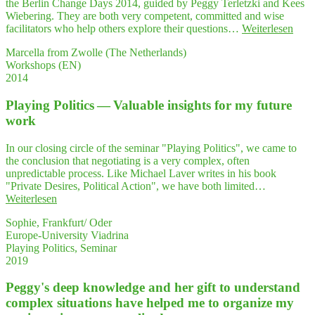
the Berlin Change Days 2014, guided by Peggy Terletzki and Kees
plus
Wiebering. They are both very competent, committed and wise
Praxis"
"…
facilitators who help others explore their questions…
Weiterlesen
very
Marcella from Zwolle (The Netherlands)
com­
Workshops (EN)
pe­
2014
tent,
com­
Play­ing Poli­tics — Valuable insights for my future
mit­
ted
work
and
wise
In our closing circle of the seminar "Playing Politics", we came to
faci­
the conclusion that negotiating is a very complex, often
li­
unpredictable process. Like Michael Laver writes in his book
ta­
"Private Desires, Political Action", we have both limited…
tors
"Play­
Weiterlesen
who
ing
help
Sophie, Frankfurt/ Oder
Poli­
other
Europe-University Viadrina
tics
expl
Playing Politics, Seminar
—
re
2019
Valuable
their
insights
ques
Peggy's deep know­ledge and her gift to under­stand
for
ti­
my
com­plex situa­tions have hel­ped me to orga­ni­ze my
ons
future