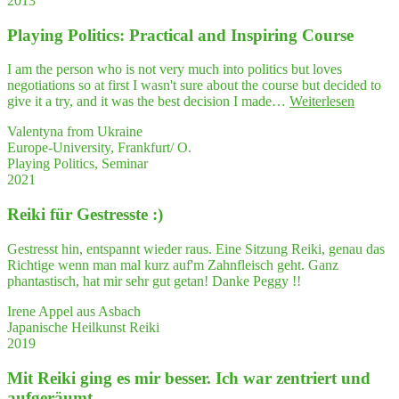
2013
Coa­
shop
ching
bei
Play­ing Poli­tics: Prac­ti­cal and Inspi­ring Course
zur
Peg­
Per­
gy
sön­
I am the person who is not very much into politics but loves
wirkt
lich­
negotiations so at first I wasn't sure about the course but decided to
wah­
keits­
"Play­
give it a try, and it was the best decision I made…
Weiterlesen
re
ent­
ing
Wunder"
wick­
Valentyna from Ukraine
Poli­
lung
Europe-University, Frankfurt/ O.
tics:
mit Peggy"
Playing Politics, Seminar
Prac­
2021
ti­
cal
Rei­ki für Gestresste :)
and
Inspi­
ring
Gestresst hin, entspannt wieder raus. Eine Sitzung Reiki, genau das
Course
Richtige wenn man mal kurz auf'm Zahnfleisch geht. Ganz
phantastisch, hat mir sehr gut getan! Danke Peggy !!
Irene Appel aus Asbach
Japanische Heilkunst Reiki
2019
Mit Rei­ki ging es mir bes­ser. Ich war zen­triert und
aufgeräumt.