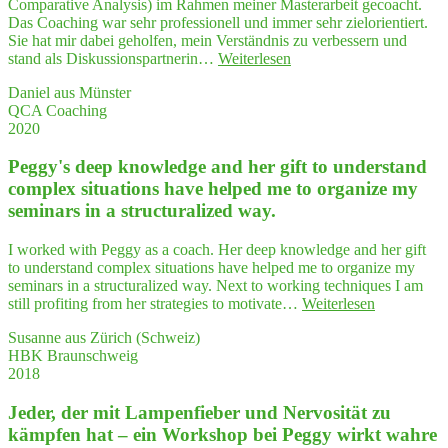
Comparative Analysis) im Rahmen meiner Masterarbeit gecoacht.
ten
Das Coaching war sehr professionell und immer sehr zielorientiert.
wiederentdeckt"
Sie hat mir dabei geholfen, mein Verständnis zu verbessern und
"Her­
stand als Diskussionspartnerin…
Weiterlesen
vor­
Daniel aus Münster
ra­
QCA Coaching
gen­
2020
des
QCA
Peggy's deep know­ledge and her gift to under­stand
Coaching"
com­plex situa­tions have hel­ped me to orga­ni­ze my
semi­nars in a struc­tu­ra­li­zed way.
I worked with Peggy as a coach. Her deep knowledge and her gift
to understand complex situations have helped me to organize my
seminars in a structuralized way. Next to working techniques I am
"Peggy's
still profiting from her strategies to motivate…
Weiterlesen
deep
Susanne aus Zürich (Schweiz)
know­
HBK Braunschweig
ledge
2018
and
her
Jeder, der mit Lam­pen­fie­ber und Ner­vo­si­tät zu
gift
to
kämp­fen hat – ein Work­shop bei Peg­gy wirkt wah­re
under­