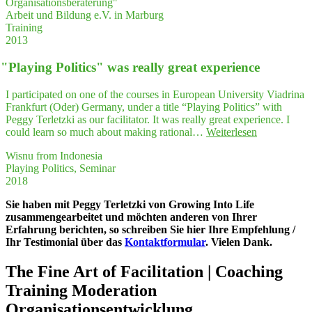
Organisationsberaterung"
den
drucks­
Arbeit und Bildung e.V. in Marburg
Punkt
wei­
Training
gekom­
se
2013
men
an;
und
mei­
"
Play­ing Poli­tics" was real­ly gre­at experience
haben
ne
sehr
Kör­
prä­
I participated on one of the courses in European University Viadrina
per­
zi­
Frankfurt (Oder) Germany, under a title “Playing Politics” with
hal­
se
Peggy Terletzki as our facilitator. It was really great experience. I
tung
und
"
"
Play­
could learn so much about making rational…
Weiterlesen
beein­
anschau­
ing
flußt
lich
Wisnu from Indonesia
Poli­
auch
Ihre
Playing Politics, Seminar
tics"
mei­
Arbeits­
2018
was
ne
wei­
real­
Stimme…"
se
Sie haben mit Peggy Terletzki von Growing Into Life
ly
vor­
zusammengearbeitet und möchten anderen von Ihrer
gre­
ge­
Erfahrung berichten, so schreiben Sie hier Ihre Empfehlung /
at
stellt.
Ihr Testimonial über das
Kontaktformular
. Vielen Dank.
experience"
Das
hat
The Fine Art of Facilitation | Coaching
mich
Training Moderation
sehr
beeindruckt."
Organisationsentwicklung