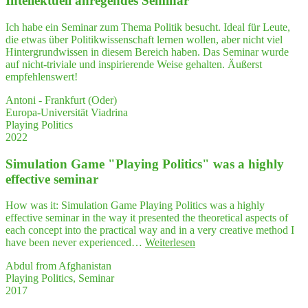
Intel­lek­tu­ell anre­gen­des Seminar
nem
Geschäftspartner"
Ich habe ein Seminar zum Thema Politik besucht. Ideal für Leute,
die etwas über Politikwissenschaft lernen wollen, aber nicht viel
Hintergrundwissen in diesem Bereich haben. Das Seminar wurde
auf nicht-triviale und inspirierende Weise gehalten. Äußerst
empfehlenswert!
Antoni - Frankfurt (Oder)
Europa-Universität Viadrina
Playing Politics
2022
Simu­la­ti­on Game "Play­ing Poli­tics" was a high­ly
effec­ti­ve seminar
How was it: Simulation Game Playing Politics was a highly
effective seminar in the way it presented the theoretical aspects of
each concept into the practical way and in a very creative method I
"Simu­
have been never experienced…
Weiterlesen
la­
Abdul from Afghanistan
ti­
Playing Politics, Seminar
on
2017
Game
"Play­