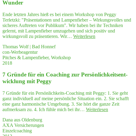
Wunder
stand
com­
Ende letzten Jahres hieß es bei einem Workshop von Peggy
plex
Terletzki: "Präsentationen und Lampenfieber – Wirkungsvolles und
situa­
sicheres Auftreten vor Publikum". Wir haben bei ihr Techniken
tions
gelernt, mit Lampenfieber umzugehen und sich positiv und
have
"Jeder,
wirkungsvoll zu präsentieren. Wir…
Weiterlesen
hel­
der
ped
Thomas Wolf | Bad Honnef
mit
me
con-Werbeagentur
Lam­
to
Pitches & Lampenfieber, Workshop
pen­
orga­
2018
fie­
ni­
ber
ze
7 Grün­de für ein Coa­ching zur Per­sön­lich­keits­ent­
und
my
Ner­
wick­lung mit Peggy
semi­
vo­
nars
si­
in
7 Gründe für ein Persönlichkeits-Coaching mit Peggy: 1. Sie geht
tät
a struc­
ganz individuell auf meine persönliche Situation ein. 2. Sie schafft
zu
tu­
eine ganz harmonische Umgebung. 3. Sie hört die ganze Zeit
kämp­
ra­
"7
aufmerksam zu. 4. Ich fühle mich bei ihr…
Weiterlesen
fen
li­
Grün­
hat
Dana aus Oldenburg
zed way."
de
–
AXA Versicherungen
für
ein
Einzelcoaching
ein
Work­