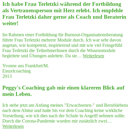
Ich habe Frau Ter­letz­ki wäh­rend der Fort­bil­dung
ing
Poli­
als Ver­trau­ens­per­son mit Herz erlebt. Ich emp­feh­le
tics"
Frau Ter­letz­ki daher ger­ne als Coach und Bera­te­rin
was
weiter!
a high­
ly
Im Rahmen einer Fortbildung für Burnout-Organisationsberatung
effec­
führte Frau Terletzki mehrere Module durch. Ich war sehr davon
ti­
angetan, wie kompetent, inspirierend und mit wie viel Feingefühl
ve
Frau Terletzki die TeilnehmerInnen durch die Wissensmodule
seminar"
"Ich
begleitete und Übungen anleitete. Da sie…
Weiterlesen
habe
Yvonne aus Frankfurt/M.
Frau
Einzelcoaching
Ter­
2013
letz­
ki
Peggy's Coa­ching gab mir einen kla­re­ren Blick auf
wäh­
rend
mein Leben.
der
Fort­
Ich stehe jetzt am Anfang meines "Erwachsenen-" und Berufslebens
bil­
nach dem Abitur und hatte bis vor dem Coaching keine wirkliche
dung
Vorstellung, wie ich dies nach der Schule in Angriff nehmen sollte.
als
Durch die Corona-Pandemie wurden mir zusätzlich zwei…
Ver­
"Peggy's
Weiterlesen
trau­