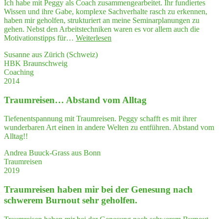
Ich habe mit Peggy als Coach zusammengearbeitet. Ihr fundiertes
zum
Wissen und ihre Gabe, komplexe Sachverhalte rasch zu erkennen,
Schwin­
haben mir geholfen, strukturiert an meine Seminarplanungen zu
gen
gehen. Nebst den Arbeitstechniken waren es vor allem auch die
gebracht
"Peg­
Motivationstipps für…
Weiterlesen
und
gys
danach
Susanne aus Zürich (Schweiz)
fun­
einen
HBK Braunschweig
dier­
wah­
Coaching
tes
ren
2014
Wis­
Ideensturm
sen
ausgelöst …"
Traum­rei­sen… Abstand vom Alltag
und
ihre
Gabe,
Tiefenentspannung mit Traumreisen. Peggy schafft es mit ihrer
kom­
wunderbaren Art einen in andere Welten zu entführen. Abstand vom
ple­
Alltag!!
xe
Sach­
Andrea Buuck-Grass aus Bonn
ver­
Traumreisen
hal­
2019
te
rasch
Traum­rei­sen haben mir bei der Gene­sung nach
zu
schwe­rem Burn­out sehr geholfen.
erken­
nen,