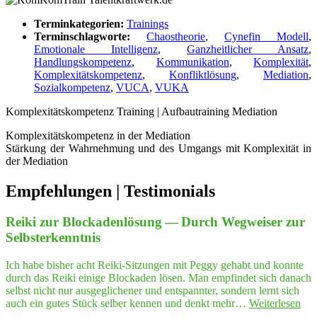
Terminkategorien:
Trainings
Terminschlagworte:
Chaostheorie
,
Cynefin Modell
,
Emotionale Intelligenz
,
Ganzheitlicher Ansatz
,
Handlungskompetenz
,
Kommunikation
,
Komplexität
,
Komplexitätskompetenz
,
Konfliktlösung
,
Mediation
,
Sozialkompetenz
,
VUCA
,
VUKA
Kom­ple­xi­täts­kom­pe­tenz Trai­ning | Auf­bau­trai­ning Mediation
Kom­ple­xi­täts­kom­pe­tenz in der Mediation
Stär­kung der Wahr­neh­mung und des Umgangs mit Kom­ple­xi­tät in
der Mediation
Empfeh­lungen | Testimonials
Rei­ki zur Blo­cka­den­lö­sung — Durch Weg­wei­ser zur
Selbsterkenntnis
Ich habe bisher acht Reiki-Sitzungen mit Peggy gehabt und konnte
durch das Reiki einige Blockaden lösen. Man empfindet sich danach
selbst nicht nur ausgeglichener und entspannter, sondern lernt sich
"Re
auch ein gutes Stück selber kennen und denkt mehr…
Weiterlesen
ki