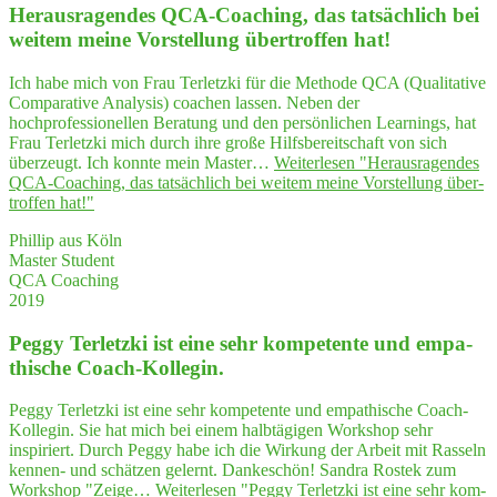
Her­aus­ra­gen­des QCA-Coa­ching, das tat­säch­lich bei
wei­tem mei­ne Vor­stel­lung über­trof­fen hat!
Ich habe mich von Frau Terletzki für die Methode QCA (Qualitative
Comparative Analysis) coachen lassen. Neben der
hochprofessionellen Beratung und den persönlichen Learnings, hat
Frau Terletzki mich durch ihre große Hilfsbereitschaft von sich
überzeugt. Ich konnte mein Master…
Weiterlesen
"Her­aus­ra­gen­des
QCA-Coa­ching, das tat­säch­lich bei wei­tem mei­ne Vor­stel­lung über­
trof­fen hat!"
Phillip aus Köln
Master Student
QCA Coaching
2019
Peg­gy Ter­letz­ki ist eine sehr kom­pe­ten­te und empa­
thi­sche Coach-Kollegin.
Peggy Terletzki ist eine sehr kompetente und empathische Coach-
Kollegin. Sie hat mich bei einem halbtägigen Workshop sehr
inspiriert. Durch Peggy habe ich die Wirkung der Arbeit mit Rasseln
kennen- und schätzen gelernt. Dankeschön! Sandra Rostek zum
Workshop "Zeige…
Weiterlesen
"Peg­gy Ter­letz­ki ist eine sehr kom­