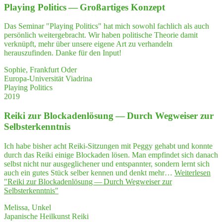
Play­ing Poli­tics — Groß­ar­ti­ges Konzept
Das Seminar "Playing Politics" hat mich sowohl fachlich als auch
persönlich weitergebracht. Wir haben politische Theorie damit
verknüpft, mehr über unsere eigene Art zu verhandeln
herauszufinden. Danke für den Input!
Sophie, Frankfurt Oder
Europa-Universität Viadrina
Playing Politics
2019
Rei­ki zur Blo­cka­den­lö­sung — Durch Weg­wei­ser zur
Selbsterkenntnis
Ich habe bisher acht Reiki-Sitzungen mit Peggy gehabt und konnte
durch das Reiki einige Blockaden lösen. Man empfindet sich danach
selbst nicht nur ausgeglichener und entspannter, sondern lernt sich
auch ein gutes Stück selber kennen und denkt mehr…
Weiterlesen
"Rei­ki zur Blo­cka­den­lö­sung — Durch Weg­wei­ser zur
Selbsterkenntnis"
Melissa, Unkel
Japanische Heilkunst Reiki