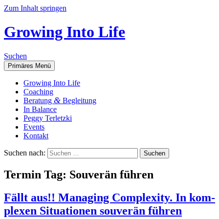
Zum Inhalt springen
Growing Into Life
Suchen
Primäres Menü
Gro­wing Into Life
Coa­ching
&
Bera­tung
Begleitung
In Balan­ce
Peg­gy Terletzki
Events
Kon­takt
Suchen nach:
Ter­min Tag:
Sou­ve­rän führen
Fällt aus!! Mana­ging Com­ple­xi­ty. In kom­
ple­xen Situa­tio­nen sou­ve­rän führen