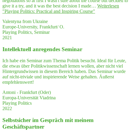
negotiations so at first I wasn't sure about the course but decided to
give it a try, and it was the best decision I made…
Weiterlesen
"Play­ing Poli­tics: Prac­ti­cal and Inspi­ring Course"
Valentyna from Ukraine
Europe-University, Frankfurt/ O.
Playing Politics, Seminar
2021
Intel­lek­tu­ell anre­gen­des Seminar
Ich habe ein Seminar zum Thema Politik besucht. Ideal für Leute,
die etwas über Politikwissenschaft lernen wollen, aber nicht viel
Hintergrundwissen in diesem Bereich haben. Das Seminar wurde
auf nicht-triviale und inspirierende Weise gehalten. Äußerst
empfehlenswert!
Antoni - Frankfurt (Oder)
Europa-Universität Viadrina
Playing Politics
2022
Selbst­si­cher im Gespräch mit mei­nem
Geschäftspartner