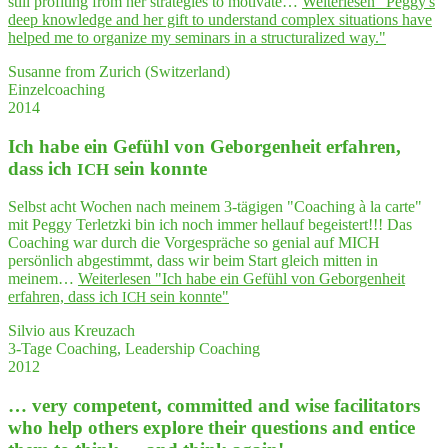
still profiting from her strategies to motivate…
Weiterlesen
"Peggy's
deep know­ledge and her gift to under­stand com­plex situa­tions have
hel­ped me to orga­ni­ze my semi­nars in a struc­tu­ra­li­zed way."
Susanne from Zurich (Switzerland)
Einzelcoaching
2014
Ich habe ein Gefühl von Gebor­gen­heit erfah­ren,
dass ich
sein konnte
ICH
Selbst acht Wochen nach meinem 3-tägigen "Coaching à la carte"
mit Peggy Terletzki bin ich noch immer hellauf begeistert!!! Das
Coaching war durch die Vorgespräche so genial auf MICH
persönlich abgestimmt, dass wir beim Start gleich mitten in
meinem…
Weiterlesen
"Ich habe ein Gefühl von Gebor­gen­heit
erfah­ren, dass ich
sein konnte"
ICH
Silvio aus Kreuzach
3-Tage Coaching, Leadership Coaching
2012
… very com­pe­tent, com­mit­ted and wise faci­li­ta­tors
who help others explo­re their ques­ti­ons and enti­ce