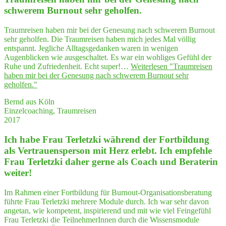
schwe­rem Burn­out sehr geholfen.
Traumreisen haben mir bei der Genesung nach schwerem Burnout
sehr geholfen. Die Traumreisen haben mich jedes Mal völlig
entspannt. Jegliche Alltagsgedanken waren in wenigen
Augenblicken wie ausgeschaltet. Es war ein wohliges Gefühl der
Ruhe und Zufriedenheit. Echt super!…
Weiterlesen
"Traum­rei­sen
haben mir bei der Gene­sung nach schwe­rem Burn­out sehr
geholfen."
Bernd aus Köln
Einzelcoaching, Traumreisen
2017
Ich habe Frau Ter­letz­ki wäh­rend der Fort­bil­dung
als Ver­trau­ens­per­son mit Herz erlebt. Ich emp­feh­le
Frau Ter­letz­ki daher ger­ne als Coach und Bera­te­rin
weiter!
Im Rahmen einer Fortbildung für Burnout-Organisationsberatung
führte Frau Terletzki mehrere Module durch. Ich war sehr davon
angetan, wie kompetent, inspirierend und mit wie viel Feingefühl
Frau Terletzki die TeilnehmerInnen durch die Wissensmodule