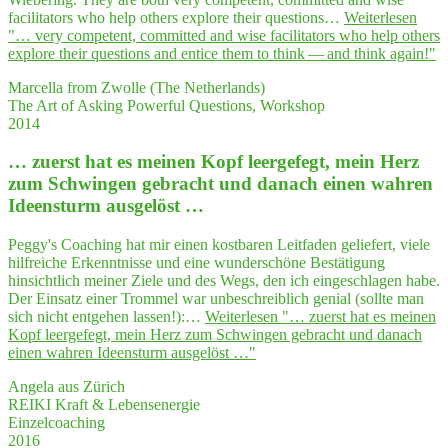
facilitators who help others explore their questions…
Weiterlesen
"… very com­pe­tent, com­mit­ted and wise faci­li­ta­tors who help others
explo­re their ques­ti­ons and enti­ce them to think — and think again!"
Marcella from Zwolle (The Netherlands)
The Art of Asking Powerful Questions, Workshop
2014
… zuerst hat es mei­nen Kopf leer­ge­fegt, mein Herz
zum Schwin­gen gebracht und danach einen wah­ren
Ideensturm ausgelöst …
Peggy's Coaching hat mir einen kostbaren Leitfaden geliefert, viele
hilfreiche Erkenntnisse und eine wunderschöne Bestätigung
hinsichtlich meiner Ziele und des Wegs, den ich eingeschlagen habe.
Der Einsatz einer Trommel war unbeschreiblich genial (sollte man
sich nicht entgehen lassen!):…
Weiterlesen
"… zuerst hat es mei­nen
Kopf leer­ge­fegt, mein Herz zum Schwin­gen gebracht und danach
einen wah­ren Ideensturm ausgelöst …"
Angela aus Zürich
REIKI Kraft & Lebensenergie
Einzelcoaching
2016