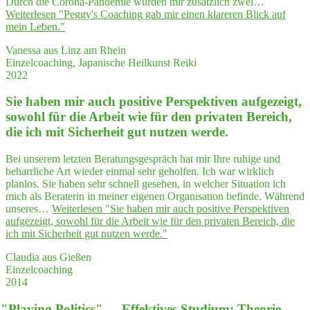
Durch die Corona-Pandemie wurden mir zusätzlich zwei…
Weiterlesen
"Peggy's Coa­ching gab mir einen kla­re­ren Blick auf
mein Leben."
Vanessa aus Linz am Rhein
Einzelcoaching, Japanische Heilkunst Reiki
2022
Sie haben mir auch posi­ti­ve Per­spek­ti­ven auf­ge­zeigt,
sowohl für die Arbeit wie für den pri­va­ten Bereich,
die ich mit Sicher­heit gut nut­zen werde.
Bei unserem letzten Beratungsgespräch hat mir Ihre ruhige und
beharrliche Art wieder einmal sehr geholfen. Ich war wirklich
planlos. Sie haben sehr schnell gesehen, in welcher Situation ich
mich als Beraterin in meiner eigenen Organisation befinde. Während
unseres…
Weiterlesen
"Sie haben mir auch posi­ti­ve Per­spek­ti­ven
auf­ge­zeigt, sowohl für die Arbeit wie für den pri­va­ten Bereich, die
ich mit Sicher­heit gut nut­zen werde."
Claudia aus Gießen
Einzelcoaching
2014
"
Play­ing Poli­tics" — Effek­ti­ves Stu­di­um: Theo­rie