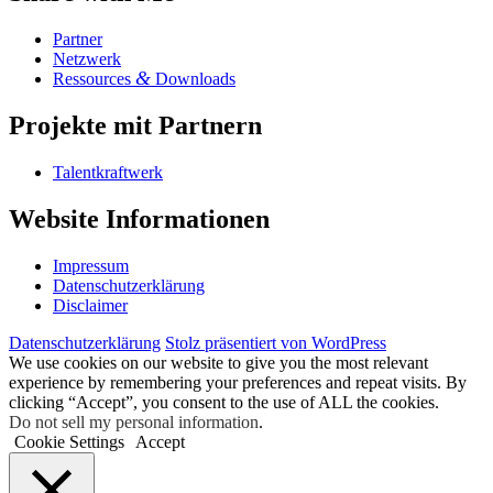
Part­ner
Netz­werk
&
Res­sour­ces
Downloads
Pro­jek­te mit Partnern
Tal­ent­kraft­werk
Web­site Informationen
Impres­sum
Daten­schutz­er­klä­rung
Dis­clai­mer
Daten­schutz­er­klä­rung
Stolz präsentiert von WordPress
We use cookies on our website to give you the most relevant
experience by remembering your preferences and repeat visits. By
clicking “Accept”, you consent to the use of ALL the cookies.
Do not sell my personal information
.
Cookie Settings
Accept