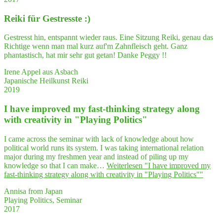
Rei­ki für Gestresste :)
Gestresst hin, entspannt wieder raus. Eine Sitzung Reiki, genau das
Richtige wenn man mal kurz auf'm Zahnfleisch geht. Ganz
phantastisch, hat mir sehr gut getan! Danke Peggy !!
Irene Appel aus Asbach
Japanische Heilkunst Reiki
2019
I have impro­ved my fast-thin­king stra­tegy along
with crea­ti­vi­ty in "Play­ing Politics"
I came across the seminar with lack of knowledge about how
political world runs its system. I was taking international relation
major during my freshmen year and instead of piling up my
knowledge so that I can make…
Weiterlesen
"I have impro­ved my
fast-thin­king stra­tegy along with crea­ti­vi­ty in "Play­ing Politics""
Annisa from Japan
Playing Politics, Seminar
2017