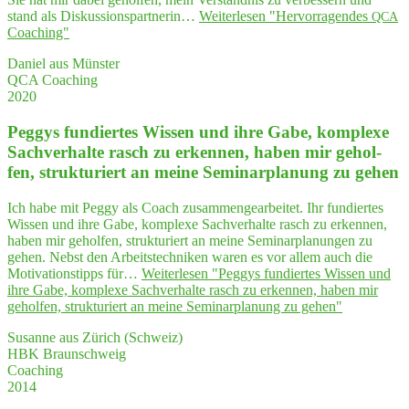
stand als Diskussionspartnerin…
Weiterlesen
"Her­vor­ra­gen­des
QCA
Coaching"
Daniel aus Münster
QCA Coaching
2020
Peg­gys fun­dier­tes Wis­sen und ihre Gabe, kom­ple­xe
Sach­ver­hal­te rasch zu erken­nen, haben mir gehol­
fen, struk­tu­riert an mei­ne Semi­nar­pla­nung zu gehen
Ich habe mit Peggy als Coach zusammengearbeitet. Ihr fundiertes
Wissen und ihre Gabe, komplexe Sachverhalte rasch zu erkennen,
haben mir geholfen, strukturiert an meine Seminarplanungen zu
gehen. Nebst den Arbeitstechniken waren es vor allem auch die
Motivationstipps für…
Weiterlesen
"Peg­gys fun­dier­tes Wis­sen und
ihre Gabe, kom­ple­xe Sach­ver­hal­te rasch zu erken­nen, haben mir
gehol­fen, struk­tu­riert an mei­ne Semi­nar­pla­nung zu gehen"
Susanne aus Zürich (Schweiz)
HBK Braunschweig
Coaching
2014