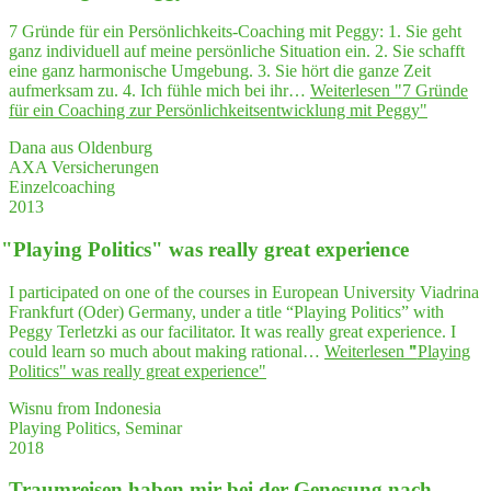
7 Gründe für ein Persönlichkeits-Coaching mit Peggy: 1. Sie geht
ganz individuell auf meine persönliche Situation ein. 2. Sie schafft
eine ganz harmonische Umgebung. 3. Sie hört die ganze Zeit
aufmerksam zu. 4. Ich fühle mich bei ihr…
Weiterlesen
"7 Grün­de
für ein Coa­ching zur Per­sön­lich­keits­ent­wick­lung mit Peggy"
Dana aus Oldenburg
AXA Versicherungen
Einzelcoaching
2013
"
Play­ing Poli­tics" was real­ly gre­at experience
I participated on one of the courses in European University Viadrina
Frankfurt (Oder) Germany, under a title “Playing Politics” with
Peggy Terletzki as our facilitator. It was really great experience. I
could learn so much about making rational…
Weiterlesen
"
"
Play­ing
Poli­tics" was real­ly gre­at experience"
Wisnu from Indonesia
Playing Politics, Seminar
2018
Traum­rei­sen haben mir bei der Gene­sung nach