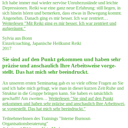
Ich habe immer mal wieder nervöse Unruhezustände und leichte
Depressionen. Reiki war eine ganz neue Erfahrung: still liegen, in
sich hinein hören und bemerken, dass etwas in Bewegung kommt.
Angenehm. Danach ging es mir besser. Ich war zentriert…
Weiterlesen
"Mit Rei­ki ging es mir bes­ser. Ich war zen­triert und
aufgeräumt."
Sylvia aus Bonn
Einzelcoaching, Japanische Heilkunst Reiki
2017
Sie sind auf den Punkt gekom­men und haben sehr
prä­zi­se und anschau­lich Ihre Arbeits­wei­se vor­ge­
stellt. Das hat mich sehr beeindruckt.
An unserem ersten Seminartag gab es so viele offene Fragen an Sie
und ich habe mich gefragt, wie man in dieser kurzen Zeit Ruhe und
Struktur in die Gruppe bringen kann. Sie haben es tatsächlich
geschafft! Am zweiten…
Weiterlesen
"Sie sind auf den Punkt
gekom­men und haben sehr prä­zi­se und anschau­lich Ihre Arbeits­wei­
se vor­ge­stellt. Das hat mich sehr beeindruckt."
TeilnehmerInnen des Trainings "Interne Burnout-
Organisationsberaterung"