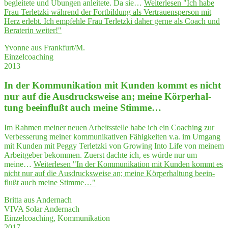
begleitete und Übungen anleitete. Da sie…
Weiterlesen
"Ich habe
Frau Ter­letz­ki wäh­rend der Fort­bil­dung als Ver­trau­ens­per­son mit
Herz erlebt. Ich emp­feh­le Frau Ter­letz­ki daher ger­ne als Coach und
Bera­te­rin weiter!"
Yvonne aus Frankfurt/M.
Einzelcoaching
2013
In der Kom­mu­ni­ka­ti­on mit Kun­den kommt es nicht
nur auf die Aus­drucks­wei­se an; mei­ne Kör­per­hal­
tung beein­flußt auch mei­ne Stimme…
Im Rahmen meiner neuen Arbeitsstelle habe ich ein Coaching zur
Verbesserung meiner kommunikativen Fähigkeiten v.a. im Umgang
mit Kunden mit Peggy Terletzki von Growing Into Life von meinem
Arbeitgeber bekommen. Zuerst dachte ich, es würde nur um
meine…
Weiterlesen
"In der Kom­mu­ni­ka­ti­on mit Kun­den kommt es
nicht nur auf die Aus­drucks­wei­se an; mei­ne Kör­per­hal­tung beein­
flußt auch mei­ne Stimme…"
Britta aus Andernach
VIVA Solar Andernach
Einzelcoaching, Kommunikation
2017