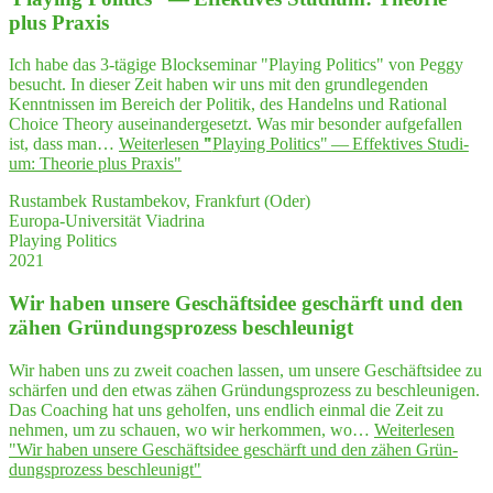
plus Praxis
Ich habe das 3-tägige Blockseminar "Playing Politics" von Peggy
besucht. In dieser Zeit haben wir uns mit den grundlegenden
Kenntnissen im Bereich der Politik, des Handelns und Rational
Choice Theory auseinandergesetzt. Was mir besonder aufgefallen
ist, dass man…
Weiterlesen
"
"
Play­ing Poli­tics" — Effek­ti­ves Stu­di­
um: Theo­rie plus Praxis"
Rustambek Rustambekov, Frankfurt (Oder)
Europa-Universität Viadrina
Playing Politics
2021
Wir haben unse­re Geschäfts­idee geschärft und den
zähen Grün­dungs­pro­zess beschleunigt
Wir haben uns zu zweit coachen lassen, um unsere Geschäftsidee zu
schärfen und den etwas zähen Gründungsprozess zu beschleunigen.
Das Coaching hat uns geholfen, uns endlich einmal die Zeit zu
nehmen, um zu schauen, wo wir herkommen, wo…
Weiterlesen
"Wir haben unse­re Geschäfts­idee geschärft und den zähen Grün­
dungs­pro­zess beschleunigt"