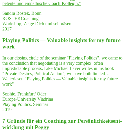
pe­ten­te und empa­thi­sche Coach-Kollegin."
Sandra Rostek, Bonn
ROSTEKCoaching
Workshop, Zeige Dich und sei präsent
2017
Play­ing Poli­tics — Valuable insights for my future
work
In our closing circle of the seminar "Playing Politics", we came to
the conclusion that negotiating is a very complex, often
unpredictable process. Like Michael Laver writes in his book
"Private Desires, Political Action", we have both limited…
Weiterlesen
"Play­ing Poli­tics — Valuable insights for my future
work"
Sophie, Frankfurt/ Oder
Europe-University Viadrina
Playing Politics, Seminar
2019
7 Grün­de für ein Coa­ching zur Per­sön­lich­keits­ent­
wick­lung mit Peggy