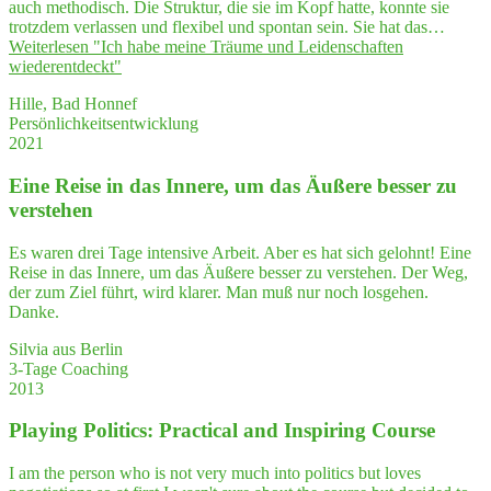
auch methodisch. Die Struktur, die sie im Kopf hatte, konnte sie
trotzdem verlassen und flexibel und spontan sein. Sie hat das…
Weiterlesen
"Ich habe mei­ne Träu­me und Lei­den­schaf­ten
wiederentdeckt"
Hille, Bad Honnef
Persönlichkeitsentwicklung
2021
Eine Rei­se in das Inne­re, um das Äuße­re bes­ser zu
verstehen
Es waren drei Tage intensive Arbeit. Aber es hat sich gelohnt! Eine
Reise in das Innere, um das Äußere besser zu verstehen. Der Weg,
der zum Ziel führt, wird klarer. Man muß nur noch losgehen.
Danke.
Silvia aus Berlin
3-Tage Coaching
2013
Play­ing Poli­tics: Prac­ti­cal and Inspi­ring Course
I am the person who is not very much into politics but loves