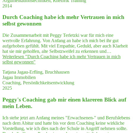
Argumentationstechniken, Rhetorik Training
2014
Durch Coa­ching habe ich mehr Ver­trau­en in mich
selbst gewonnen
Die Zusammenarbeit mit Peggy Terletzki war für mich eine
wertvolle Erfahrung. Von Anfang an habe ich mich bei ihr gut
aufgehoben gefühlt. Mit viel Empathie, Geduld, aber auch Klarheit
hat sie mir geholfen, alte Selbstzweifel zu erkennen und…
Weiterlesen
"Durch Coa­ching habe ich mehr Ver­trau­en in mich
selbst gewonnen"
Tatjana Jagau-Erfling, Bruchhausen
Jagau Immobilien
Coaching, Persönlichkeitsentwicklung
2025
Peggy's Coa­ching gab mir einen kla­re­ren Blick auf
mein Leben.
Ich stehe jetzt am Anfang meines "Erwachsenen-" und Berufslebens
nach dem Abitur und hatte bis vor dem Coaching keine wirkliche
Vorstellung, wie ich dies nach der Schule in Angriff nehmen sollte.