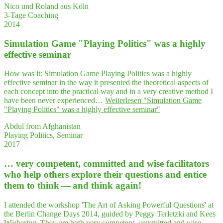
Nico und Roland aus Köln
3-Tage Coaching
2014
Simu­la­ti­on Game "Play­ing Poli­tics" was a high­ly
effec­ti­ve seminar
How was it: Simulation Game Playing Politics was a highly
effective seminar in the way it presented the theoretical aspects of
each concept into the practical way and in a very creative method I
have been never experienced…
Weiterlesen
"Simu­la­ti­on Game
"Play­ing Poli­tics" was a high­ly effec­ti­ve seminar"
Abdul from Afghanistan
Playing Politics, Seminar
2017
… very com­pe­tent, com­mit­ted and wise faci­li­ta­tors
who help others explo­re their ques­ti­ons and enti­ce
them to think — and think again!
I attended the workshop 'The Art of Asking Powerful Questions' at
the Berlin Change Days 2014, guided by Peggy Terletzki and Kees
Wiebering. They are both very competent, committed and wise