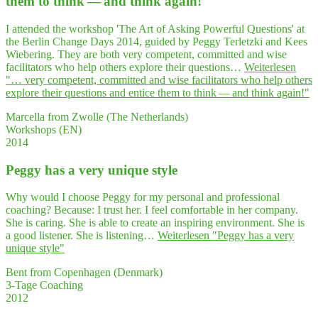
them to think — and think again!
I attended the workshop 'The Art of Asking Powerful Questions' at
the Berlin Change Days 2014, guided by Peggy Terletzki and Kees
Wiebering. They are both very competent, committed and wise
facilitators who help others explore their questions…
Weiterlesen
"… very com­pe­tent, com­mit­ted and wise faci­li­ta­tors who help others
explo­re their ques­ti­ons and enti­ce them to think — and think again!"
Marcella from Zwolle (The Netherlands)
Workshops (EN)
2014
Peg­gy has a very uni­que style
Why would I choose Peggy for my personal and professional
coaching? Because: I trust her. I feel comfortable in her company.
She is caring. She is able to create an inspiring environment. She is
a good listener. She is listening…
Weiterlesen
"Peg­gy has a very
uni­que style"
Bent from Copenhagen (Denmark)
3-Tage Coaching
2012