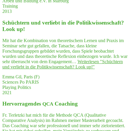
Arbeit und Bildung e.V. in Marburg
Training
2013
Schüch­tern und ver­liebt in die Poli­tik­wis­sen­schaft?
Look up!
Mir hat die Kombination von theoretischem Lernen und Praxis im
Seminar sehr gut gefallen, die Tatsache, dass kleine
Forschungsgruppen gebildet wurden, dass Spiele beobachtet
wurden und dass theoretische Reflexion einbezogen wurde. Ich war
sehr überrascht von dem Engagement…
Weiterlesen
"Schüch­tern
und ver­liebt in die Poli­tik­wis­sen­schaft? Look up!"
Emma Gil, Paris (F)
Sciences Po PARIS
Playing Politics
2021
Her­vor­ra­gen­des
Coaching
QCA
Fr. Terletzki hat mich für die Methode QCA (Qualitative
Comparative Analysis) im Rahmen meiner Masterarbeit gecoacht.
Das Coaching war sehr professionell und immer sehr zielorientiert.
Sie hat mir dabei geholfen, mein Verständnis zu verbessern und