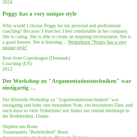
2024
Peg­gy has a very uni­que style
Why would I choose Peggy for my personal and professional
coaching? Because: I trust her. I feel comfortable in her company.
She is caring. She is able to create an inspiring environment. She is
a good listener. She is listening…
Weiterlesen
"Peg­gy has a very
uni­que style"
Bent from Copenhagen (Denmark)
Coaching (EN)
2012
Der Work­shop zu "Argumentations­techniken" war
einzigartig …
Der Rhetorik-Workshop zu "Argumentationstechniken" war
einzigartig und hatte eine besondere Note, ein besonderes Flair, und
noch dazu so viele Teilnehmer wie bisher nur einmal überhaupt in
der Redefreiheit. Danke.
Stephen aus Bonn
Toastmasters "Redefreiheit" Bonn