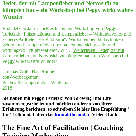
Jeder, der mit Lam­pen­fie­ber und Ner­vo­si­tät zu
kämp­fen hat – ein Work­shop bei Peg­gy wirkt wah­re
Wunder
Ende letzten Jahres hieß es bei einem Workshop von Peggy
Terletzki: "Präsentationen und Lampenfieber – Wirkungsvolles und
sicheres Auftreten vor Publikum". Wir haben bei ihr Techniken
gelernt, mit Lampenfieber umzugehen und sich positiv und
wirkungsvoll zu präsentieren. Wir…
Weiterlesen
"Jeder, der mit
Lam­pen­fie­ber und Ner­vo­si­tät zu kämp­fen hat – ein Work­shop bei
Peg­gy wirkt wah­re Wunder"
Thomas Wolf | Bad Honnef
con-Werbeagentur
Pitches & Lampenfieber, Workshop
2018
Sie haben mit Peggy Terletzki von Growing Into Life
zusammengearbeitet und möchten anderen von Ihrer
Erfahrung berichten, so schreiben Sie hier Ihre Empfehlung /
Ihr Testimonial über das
Kontaktformular
. Vielen Dank.
The Fine Art of Facilitation | Coaching
Training Moderation