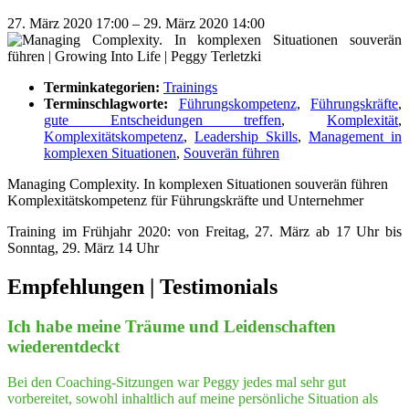
27. März 2020 17:00
–
29. März 2020 14:00
Terminkategorien:
Trainings
Terminschlagworte:
Führungskompetenz
,
Führungskräfte
,
gute Entscheidungen treffen
,
Komplexität
,
Komplexitätskompetenz
,
Leadership Skills
,
Management in
komplexen Situationen
,
Souverän führen
Mana­ging Com­ple­xi­ty. In kom­ple­xen Situa­tio­nen sou­ve­rän führen
Kom­ple­xi­täts­kom­pe­tenz für Füh­rungs­kräf­te und Unternehmer
Trai­ning im Früh­jahr 2020: von Frei­tag, 27. März ab 17 Uhr bis
Sonn­tag, 29. März 14 Uhr
Empfeh­lungen | Testimonials
Ich habe mei­ne Träu­me und Lei­den­schaf­ten
wiederentdeckt
Bei den Coaching-Sitzungen war Peggy jedes mal sehr gut
vorbereitet, sowohl inhaltlich auf meine persönliche Situation als