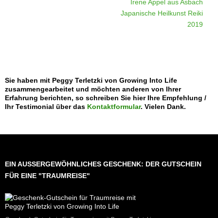
Irene Appel aus Asbach
Japanische Heilkunst Reiki
2019
Sie haben mit Peggy Terletzki von Growing Into Life
zusammengearbeitet und möchten anderen von Ihrer
Erfahrung berichten, so schreiben Sie hier Ihre Empfehlung /
Ihr Testimonial über das
Kontaktformular
. Vielen Dank.
EIN AUSSER­GE­WÖHN­LI­CHES GESCHENK: DER GUT­SCHEIN F
ÜR EINE "TRAUM­REI­SE"