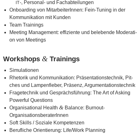
‑, Per­so­nal- und Fachabteilungen
IT
Onboar­ding von Mit­ar­bei­te­rIn­nen: Fein-Tuning in der
Kom­mu­ni­ka­ti­on mit Kunden
Team Trai­nings
Mee­ting Manage­ment: effi­zi­en­te und bele­ben­de Mode­ra­ti­
on von Meetings
&
Work­shops
Trainings
Simu­la­tio­nen
Rhe­to­rik und Kom­mu­ni­ka­ti­on: Prä­sen­ta­ti­ons­tech­nik, Pit­
ches und Lam­pen­fie­ber, Prä­senz, Argumentationstechnik
Fra­ge­tech­nik und Gesprächs­füh­rung: The Art of Asking
Powerful Questions
&
Orga­ni­sa­tio­nal Health
Balan­ce: Burnout-
OrganisationsberaterInnen
Soft Skills / Sozia­le Kompetenzen
Beruf­li­che Ori­en­tie­rung: Life/Work Planning