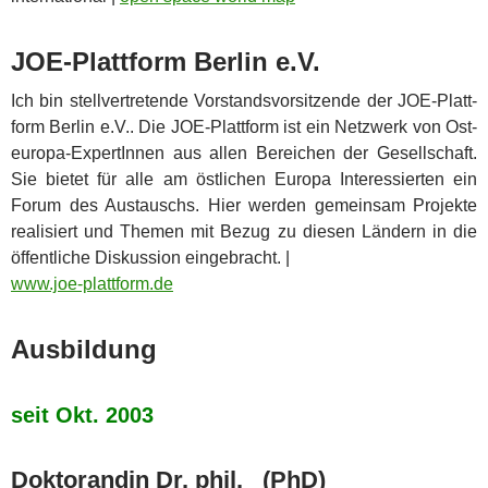
JOE-Platt­form Ber­lin e.V.
Ich bin stell­ver­tre­tende Vor­stands­vor­sit­zende der JOE-Platt­
form Ber­lin e.V.. Die JOE-Platt­form ist ein Netz­werk von Ost­
eu­ro­pa-Exper­tIn­nen aus allen Berei­chen der Gesell­schaft.
Sie bie­tet für alle am öst­li­chen Euro­pa Inter­es­sier­ten ein
Forum des Aus­tauschs. Hier wer­den gemein­sam Pro­jekte
rea­li­siert und The­men mit Bezug zu die­sen Län­dern in die
öffent­li­che Dis­kus­sion eingebracht. |
www​.joe​-platt​form​.de
Aus­bil­dung
seit Okt. 2003
Dok­to­ran­din Dr. phil. (PhD)