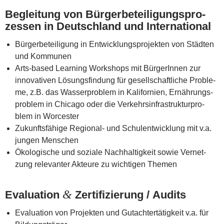
Beglei­tung von Bür­ger­be­tei­li­gungs­pro­
zes­sen in Deutsch­land und International
Bür­ger­be­tei­li­gung in Ent­wick­lungs­pro­jek­ten von Städ­ten
und Kommunen
Arts-based Lear­ning Work­shops mit Bür­ge­rIn­nen zur
inno­va­ti­ven Lösungs­fin­dung für gesell­schaft­li­che Pro­ble­
me, z.B. das Was­ser­pro­blem in Kali­for­ni­en, Ernäh­rungs­
pro­blem in Chi­ca­go oder die Ver­kehrs­in­fra­struk­tur­pro­
blem in Worcester
Zukunfts­fä­hi­ge Regio­nal- und Schul­ent­wick­lung mit v.a.
jun­gen Menschen
Öko­lo­gi­sche und sozia­le Nach­hal­tig­keit sowie Ver­net­
zung rele­van­ter Akteu­re zu wich­ti­gen Themen
&
Eva­lua­ti­on
Zer­ti­fi­zie­rung / Audits
Eva­lua­ti­on von Pro­jek­ten und Gut­ach­ter­tä­tig­keit v.a. für