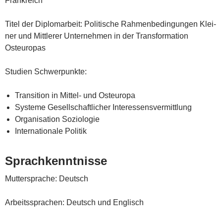
Frankreich
Titel der Diplom­ar­beit: Poli­ti­sche Rah­men­be­din­gun­gen Klei­
ner und Mitt­le­rer Unter­nehmen in der Trans­for­ma­ti­on
Osteuropas
Stu­di­en Schwerpunkte:
Tran­si­ti­on in Mit­tel- und Osteuropa
Sys­te­me Gesell­schaft­li­cher Interessensvermittlung
Organi­sation Soziologie
Inter­na­tio­na­le Politik
Sprach­kennt­nis­se
Mut­ter­spra­che: Deutsch
Arbeits­spra­chen: Deutsch und Englisch