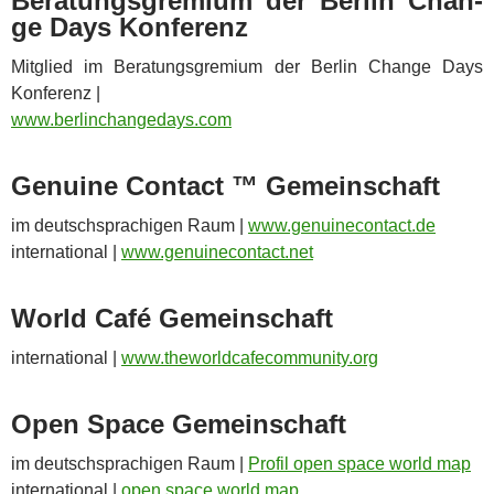
Bera­tungs­gre­mium der Ber­lin Chan­
ge Days Konferenz
Mit­glied im Bera­tungs­gre­mium der Ber­lin Chan­ge Days
Konferenz |
www​.ber​lin​ch​an​ge​days​.com
Genui­ne Con­tact ™ Gemeinschaft
im deutsch­spra­chi­gen Raum |
www​.genuine​con​tact​.de
inter­na­tio­nal |
www​.genuine​con​tact​.net
World Café Gemeinschaft
inter­na­tio­nal |
www​.the​world​cafecom​mu​nity​.org
Open Space Gemeinschaft
im deutsch­spra­chi­gen Raum |
Pro­fil open space world map
inter­na­tio­nal |
open space world map