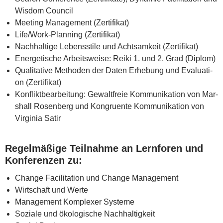
Wis­dom Council
Mee­ting Manage­ment (Zer­ti­fi­kat)
Life/­Work-Plan­ning (Zer­ti­fi­kat)
Nach­hal­ti­ge Lebens­sti­le und Acht­sam­keit (Zer­ti­fi­kat)
Ener­ge­ti­sche Arbeits­wei­se: Rei­ki 1. und 2. Grad (Diplom)
Qua­li­ta­ti­ve Metho­den der Daten Erhe­bung und Eva­lua­ti­
on (Zer­ti­fi­kat)
Kon­flikt­be­ar­bei­tung: Gewalt­freie Kom­mu­ni­ka­ti­on von Mar­
shall Rosen­berg und Kon­gru­en­te Kom­mu­ni­ka­ti­on von
Vir­gi­nia Satir
Regel­mä­ßi­ge Teil­nah­me an Lern­fo­ren und
Kon­fe­ren­zen zu:
Chan­ge Faci­li­ta­ti­on und Chan­ge Management
Wirt­schaft und Werte
Manage­ment Kom­ple­xer Systeme
Sozia­le und öko­lo­gi­sche Nachhaltigkeit