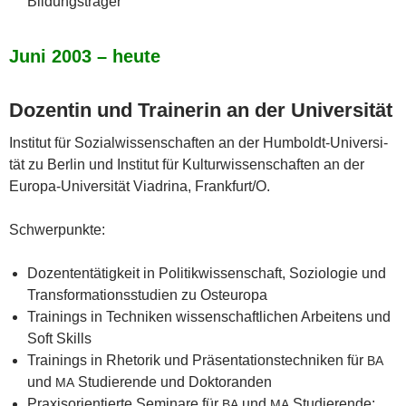
Bildungsträger
Juni 2003 – heute
Dozen­tin und Trai­ne­rin an der Universität
Insti­tut für Sozi­al­wis­sen­schaf­ten an der Hum­boldt-Uni­ver­si­
tät zu Ber­lin und Insti­tut für Kul­tur­wis­sen­schaf­ten an der
Euro­pa-Uni­ver­si­tät Via­dri­na, Frankfurt/O.
Schwer­punk­te:
Dozen­ten­tä­tig­keit in Poli­tik­wis­sen­schaft, Sozio­lo­gie und
Trans­for­ma­ti­ons­stu­di­en zu Osteuropa
Trai­nings in Tech­ni­ken wis­sen­schaft­li­chen Arbei­tens und
Soft Skills
Trai­nings in Rhe­to­rik und Prä­sen­ta­ti­ons­tech­ni­ken für
BA
und
Stu­die­ren­de und Doktoranden
MA
Pra­xis­ori­en­tier­te Semi­na­re für
und
Stu­die­ren­de:
BA
MA