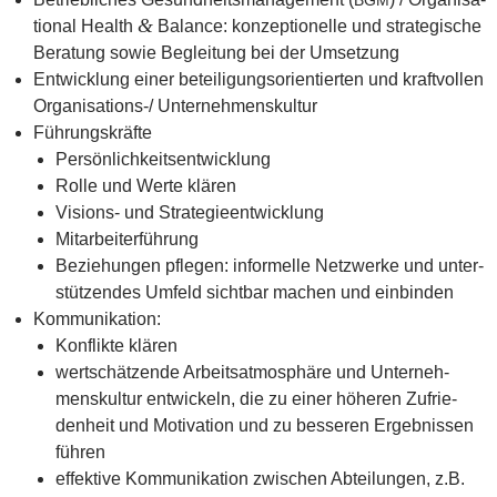
&
tio­nal Health
Balan­ce: kon­zep­tio­nel­le und stra­te­gi­sche
Bera­tung sowie Beglei­tung bei der Umsetzung
Ent­wick­lung einer betei­li­gungs­ori­en­tier­ten und kraft­vol­len
Orga­ni­sa­ti­ons-/ Unternehmenskultur
Füh­rungs­kräf­te
Per­sön­lich­keits­ent­wick­lung
Rol­le und Wer­te klären
Visi­ons- und Strategieentwicklung
Mit­ar­bei­ter­füh­rung
Bezie­hun­gen pfle­gen: infor­mel­le Netz­wer­ke und unter­
stüt­zen­des Umfeld sicht­bar machen und einbinden
Kom­mu­ni­ka­ti­on:
Kon­flik­te klären
wert­schät­zen­de Arbeits­atmosphäre und Unter­neh­
mens­kul­tur ent­wi­ckeln, die zu einer höhe­ren Zufrie­
den­heit und Moti­va­ti­on und zu bes­se­ren Ergeb­nis­sen
führen
effek­ti­ve Kom­mu­ni­ka­ti­on zwi­schen Abtei­lun­gen, z.B.