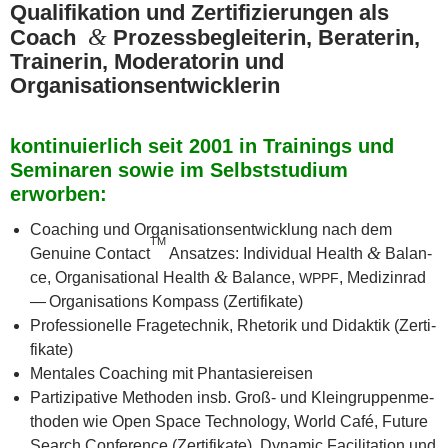
Qua­li­fi­ka­ti­on und Zer­ti­fi­zie­run­gen als
&
Coach
Pro­zess­be­glei­te­rin,
Bera­te­rin
,
Trai­ne­rin, Mode­ra­to­rin und
Organisationsentwicklerin
kon­ti­nu­ier­lich seit 2001 in Trai­nings und
Semi­na­ren sowie im Selbst­stu­di­um
erworben:
Coa­ching und Organi­sations­ent­wicklung nach dem
TM
&
Genui­ne Cont­act
Ansat­zes: Indi­vi­du­al Health
Balan­
&
ce, Orga­ni­sa­tio­nal Health
Balan­ce,
, Medi­zin­rad
WPPF
— Orga­ni­sa­ti­ons Kom­pass (Zer­ti­fi­ka­te)
Pro­fes­sio­nel­le Fra­ge­tech­nik, Rhe­to­rik und Didak­tik (Zer­ti­
fi­ka­te)
Men­ta­les Coa­ching mit Phantasiereisen
Par­ti­zi­pa­ti­ve Metho­den insb. Groß- und Klein­grup­pen­me­
tho­den wie Open Space Tech­no­lo­gy, World Café, Future
Search Con­fe­rence (Zer­ti­fi­ka­te), Dyna­mic Faci­li­ta­ti­on und