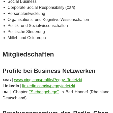
Social Busi­ness
Cor­po­ra­te Social Respon­si­bi­li­ty (
)
CSR
Per­so­nal­ent­wick­lung
Orga­ni­sa­ti­ons- und Kogni­ti­ve Wissenschaften
Poli­tik- und Sozialwissenschaften
Poli­ti­sche Steuerung
Mit­tel- und Osteuropa
Mit­glied­schaf­ten
Pro­file bei Busi­ness Netzwerken
|
www​.xing​.com/​p​r​o​f​i​l​e​/​P​e​g​g​y​_​T​e​r​l​etzki
XING
Lin­ke­dIn
|
lin​ke​din​.com/​i​n​/​p​e​g​g​y​t​e​r​l​etzki
| Chap­ter
"Sie­ben­ge­bir­ge"
in Bad Hon­nef (Rhein­land,
BNI
Deutschland)