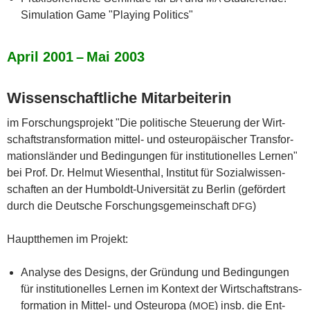
Simu­la­ti­on Game "Play­ing Politics"
April 2001 – Mai 2003
Wis­sen­schaft­li­che Mitarbeiterin
im For­schungs­pro­jekt "Die poli­ti­sche Steue­rung der Wirt­
schafts­trans­for­ma­ti­on mit­tel- und ost­eu­ro­päi­scher Trans­for­
ma­ti­ons­län­der und Bedin­gun­gen für insti­tu­tio­nel­les Ler­nen"
bei Prof. Dr. Hel­mut Wie­sen­thal, Insti­tut für Sozi­al­wis­sen­
schaf­ten an der Hum­boldt-Uni­ver­si­tät zu Ber­lin (geför­dert
durch die Deut­sche For­schungs­ge­mein­schaft
)
DFG
Haupt­the­men im Projekt:
Ana­ly­se des Designs, der Grün­dung und Bedin­gun­gen
für insti­tu­tio­nel­les Ler­nen im Kon­text der Wirt­schafts­trans­
for­ma­ti­on in Mit­tel- und Ost­eu­ro­pa (
) insb. die Ent­
MOE