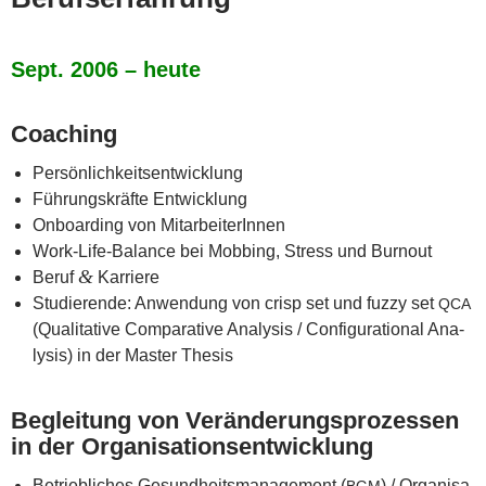
Sept. 2006 – heute
Coa­ching
Per­sön­lich­keits­ent­wick­lung
Füh­rungs­kräf­te Entwicklung
Onboar­ding von MitarbeiterInnen
Work-Life-Balan­ce bei Mob­bing, Stress und Burnout
&
Beruf
Karriere
Stu­die­ren­de: Anwen­dung von crisp set und fuz­zy set
QCA
(Qua­li­ta­ti­ve Com­pa­ra­ti­ve Ana­ly­sis / Con­fi­gu­ra­tio­nal Ana­
ly­sis) in der Mas­ter Thesis
Beglei­tung von Ver­än­de­rungs­pro­zes­sen
in der Organisationsentwicklung
Betrieb­li­ches Gesund­heits­ma­nage­ment (
) / Orga­ni­sa­
BGM