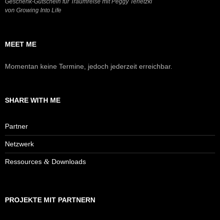
Geschenk-Gutschein für Traumreise mit Peggy Terletzki
von Growing Into Life
MEET ME
Momentan keine Termine, jedoch jederzeit erreichbar.
SHARE WITH ME
Part­ner
Netz­werk
&
Res­sour­ces
Downloads
PRO­JEK­TE MIT PARTNERN