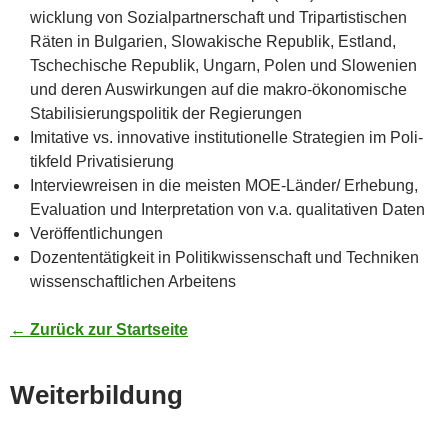
wick­lung von Sozi­al­part­ner­schaft und Tri­par­tis­ti­schen
Räten in Bul­ga­ri­en, Slo­wa­ki­sche Repu­blik, Est­land,
Tsche­chi­sche Repu­blik, Ungarn, Polen und Slo­we­ni­en
und deren Aus­wir­kun­gen auf die makro-öko­no­mi­sche
Sta­bi­li­sie­rungs­po­li­tik der Regierungen
Imi­ta­ti­ve vs. inno­va­ti­ve insti­tu­tio­nel­le Stra­te­gien im Poli­
tik­feld Privatisierung
Inter­view­rei­sen in die meis­ten MOE-Län­der/ Erhe­bung,
Eva­lua­ti­on und Inter­pre­ta­ti­on von v.a. qua­li­ta­ti­ven Daten
Ver­öf­fent­li­chun­gen
Dozen­ten­tä­tig­keit in Poli­tik­wis­sen­schaft und Tech­ni­ken
wis­sen­schaft­li­chen Arbeitens
← Zurück zur Startseite
Wei­ter­bil­dung