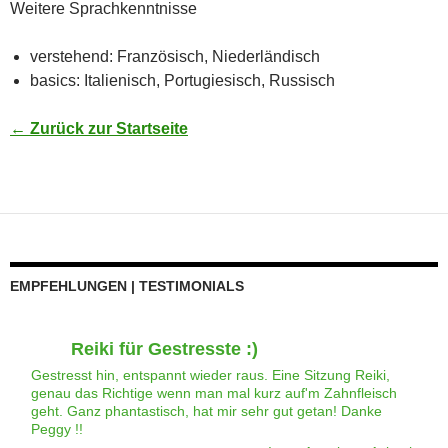
Wei­te­re Sprachkenntnisse
ver­ste­hend: Fran­zö­sisch, Niederländisch
basics: Ita­lie­nisch, Por­tu­gie­sisch, Russisch
← Zurück zur Startseite
EMPFEH­LUNGEN | TESTIMONIALS
Rei­ki für Gestresste :)
Gestresst hin, entspannt wieder raus. Eine Sitzung Reiki,
genau das Richtige wenn man mal kurz auf'm Zahnfleisch
geht. Ganz phantastisch, hat mir sehr gut getan! Danke
Peggy !!