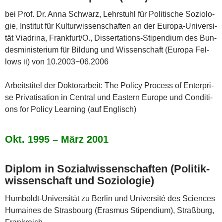
bei Prof. Dr. Anna Schwarz, Lehr­stuhl für Poli­ti­sche Sozio­lo­
gie, Insti­tut für Kul­tur­wis­sen­schaf­ten an der Euro­pa-Uni­ver­si­
tät Via­dri­na, Frankfurt/O., Dis­ser­ta­ti­ons-Sti­pen­di­um des Bun­
des­mi­nis­te­ri­um für Bil­dung und Wis­sen­schaft (Euro­pa Fel­
lows
) von 10.2003−06.2006
II
Arbeits­ti­tel der Dok­tor­ar­beit: The Poli­cy Pro­cess of Enter­pri­
se Pri­va­tis­a­ti­on in Cen­tral und Eas­tern Euro­pe und Con­di­ti­
ons for Poli­cy Lear­ning (auf Englisch)
Okt. 1995 – März 2001
Diplom in Sozi­al­wis­sen­schaf­ten (Poli­tik­
wis­sen­schaft und Soziologie)
Hum­boldt-Uni­ver­si­tät zu Ber­lin und Uni­ver­si­té des Sci­en­ces
Humain­es de Stras­bourg (Eras­mus Sti­pen­di­um), Straß­burg,