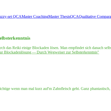
uzzy-set QCA
Master Coaching
Master Thesis
QCA
Qualitative Compara
Selbsterkenntnis
ch das Reiki einige Blockaden lösen. Man empfindet sich danach selbst
ur Blo­cka­den­lö­sung — Durch Weg­wei­ser zur Selbsterkenntnis"
Richtige wenn man mal kurz auf'm Zahnfleisch geht. Ganz phantastisch,