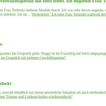
Ver­trau­ens­per­son mit Herz erlebt. Ich emp­feh­le Frau Te
e Frau Terletzki mehrere Module durch. Ich war sehr davon angetan, wi
n anleitete. Da sie…
Weiterlesen
"Ich habe Frau Ter­letz­ki wäh­rend der F
er
spartner ins Gespräch gehe. Peggy ist im Coaching auf mich eingegang
er im Gespräch mit mei­nem Geschäftspartner"
tdeckt
sowohl inhaltlich auf meine persönliche Situation als auch methodisch.
­ne Träu­me und Lei­den­schaf­ten wiederentdeckt"