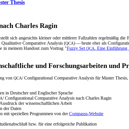
­ter Thesis
sis nach Charles Ragin
stellt sich ange­sichts klei­ner oder mitt­le­rer Fall­zah­len regel­mä­ßig die F
a­li­ta­ti­ve Com­pa­ra­ti­ve Ana­ly­sis (
) — heu­te eher als Con­fi­gu­ra­
QCA
ie in mei­nem Hand­out zum Vor­trag "
Fuz­zy Set
. Eine Ein­füh­rung i
QCA
­schaft­li­che und For­schungs­ar­bei­ten und
­dung von
/ Con­fi­gu­ra­tio­nal Com­pa­ra­ti­ve Ana­ly­sis für Mas­ter The­si
QCA
ten in Deut­scher und Eng­li­scher Sprache
/ Con­fi­gu­ra­tio­nal Com­pa­ra­ti­ve Ana­ly­sis nach Charles Ragin
A
Aus­druck der wis­sen­schaft­li­chen Arbeit
i­on der Daten
en mit spe­zi­el­len Pro­gram­men von der
Com­passs-Web­site
tu­di­en­ab­schluß bzw. für eine erfolg­rei­che Publikation