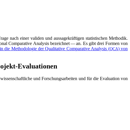
ra­ge nach einer vali­den und aus­sa­ge­kräf­ti­gen sta­tis­ti­schen Metho­dik.
tio­nal Com­pa­ra­ti­ve Ana­ly­sis bezeich­net — an. Es gibt drei For­men von
n die Metho­do­lo­gie der Qua­li­ta­ti­ve Com­pa­ra­ti­ve Ana­ly­sis (
) von
QCA
 Projekt-Evaluationen
s, wis­sen­schaft­li­che und For­schungs­ar­bei­ten und für die Eva­lua­ti­on von