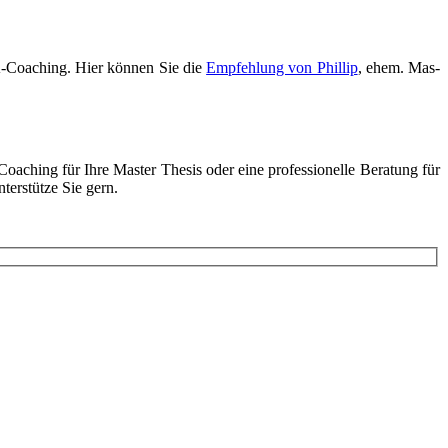
CA-Coa­ching. Hier kön­nen Sie die
Emp­feh­lung von Phil­lip
, ehem. Mas­
hing für Ihre Mas­ter The­sis oder eine pro­fes­sio­nel­le Bera­tung für
ter­stüt­ze Sie gern.