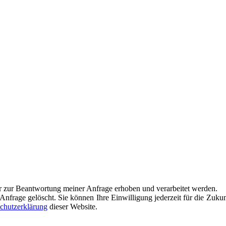
 zur Beant­wor­tung mei­ner Anfra­ge erho­ben und ver­ar­bei­tet wer­den.
Anfra­ge gelöscht. Sie kön­nen Ihre Ein­wil­li­gung jeder­zeit für die Zuk
chutz­er­klä­rung
die­ser Website.