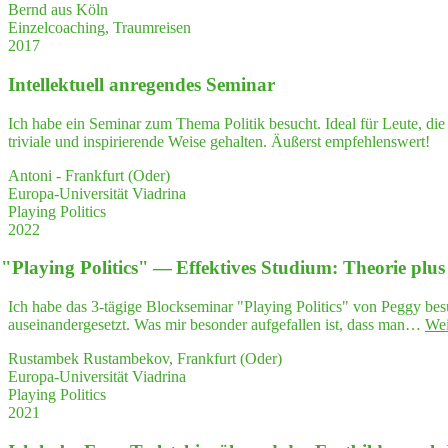
Bernd aus Köln
Einzelcoaching, Traumreisen
2017
Intel­lek­tu­ell anre­gen­des Seminar
Ich habe ein Seminar zum Thema Politik besucht. Ideal für Leute, die
triviale und inspirierende Weise gehalten. Äußerst empfehlenswert!
Antoni - Frankfurt (Oder)
Europa-Universität Viadrina
Playing Politics
2022
"
Play­ing Poli­tics" — Effek­ti­ves Stu­di­um: Theo­rie plu
Ich habe das 3-tägige Blockseminar "Playing Politics" von Peggy bes
auseinandergesetzt. Was mir besonder aufgefallen ist, dass man…
Wei
Rustambek Rustambekov, Frankfurt (Oder)
Europa-Universität Viadrina
Playing Politics
2021