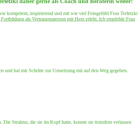
r­letz­ki daher ger­ne als Coach und Bera­te­rin weiter!
e kompetent, inspirierend und mit wie viel Feingefühl Frau Terletzki
ort­bil­dung als Ver­trau­ens­per­son mit Herz erlebt. Ich emp­feh­le Frau
en und hat mir Schritte zur Umsetzung mit auf den Weg gegeben.
 Die Struktur, die sie im Kopf hatte, konnte sie trotzdem verlassen