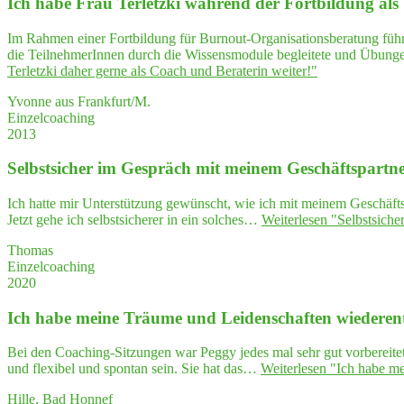
Ich habe Frau Ter­letz­ki wäh­rend der Fort­bil­dung als 
Im Rahmen einer Fortbildung für Burnout-Organisationsberatung führt
die TeilnehmerInnen durch die Wissensmodule begleitete und Übunge
Ter­letz­ki daher ger­ne als Coach und Bera­te­rin weiter!"
Yvonne aus Frankfurt/M.
Einzelcoaching
2013
Selbst­si­cher im Gespräch mit mei­nem Geschäftspartn
Ich hatte mir Unterstützung gewünscht, wie ich mit meinem Geschäft
Jetzt gehe ich selbstsicherer in ein solches…
Weiterlesen
"Selbst­si­ch
Thomas
Einzelcoaching
2020
Ich habe mei­ne Träu­me und Lei­den­schaf­ten wiederen
Bei den Coaching-Sitzungen war Peggy jedes mal sehr gut vorbereitet, 
und flexibel und spontan sein. Sie hat das…
Weiterlesen
"Ich habe mei
Hille, Bad Honnef