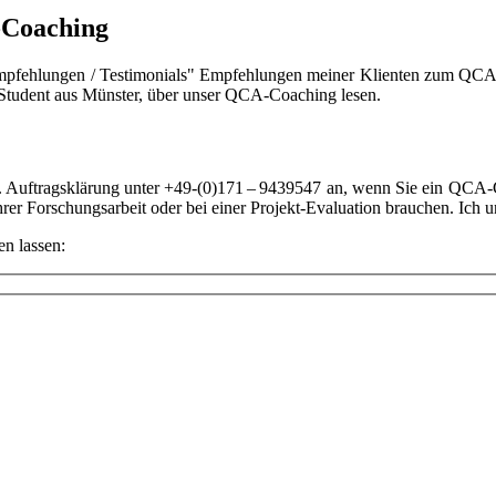
-Coaching
Empfeh­lungen / Tes­ti­mo­ni­als" Empfeh­lungen mei­ner Kli­en­ten zum Q
 Stu­dent aus Müns­ter, über unser QCA-Coa­ching lesen.
. Auf­trags­klä­rung unter +49-(0)171 – 9439547 an, wenn Sie ein QCA-Coa­c
r For­schungs­ar­beit oder bei einer Pro­jekt-Eva­lua­ti­on brau­chen. Ich un
en lassen: