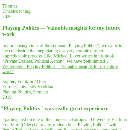
Thomas
Einzelcoaching
2020
Play­ing Poli­tics — Valuable insights for my future
work
In our closing circle of the seminar "Playing Politics", we came to
the conclusion that negotiating is a very complex, often
unpredictable process. Like Michael Laver writes in his book
"Private Desires, Political Action", we have both limited…
Weiterlesen
"Play­ing Poli­tics — Valuable insights for my future
work"
Sophie, Frankfurt/ Oder
Europe-University Viadrina
Playing Politics, Seminar
2019
"
Play­ing Poli­tics" was real­ly gre­at experience
I participated on one of the courses in European University Viadrina
Frankfurt (Oder) Germany, under a title “Playing Politics” with
Peggy Terletzki as our facilitator. It was really great experience. I