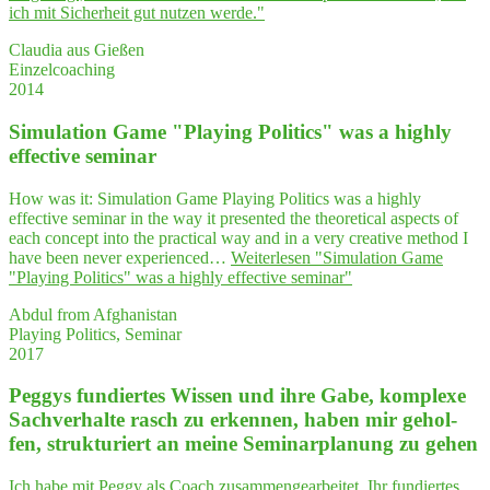
ich mit Sicher­heit gut nut­zen werde."
Claudia aus Gießen
Einzelcoaching
2014
Simu­la­ti­on Game "Play­ing Poli­tics" was a high­ly
effec­ti­ve seminar
How was it: Simulation Game Playing Politics was a highly
effective seminar in the way it presented the theoretical aspects of
each concept into the practical way and in a very creative method I
have been never experienced…
Weiterlesen
"Simu­la­ti­on Game
"Play­ing Poli­tics" was a high­ly effec­ti­ve seminar"
Abdul from Afghanistan
Playing Politics, Seminar
2017
Peg­gys fun­dier­tes Wis­sen und ihre Gabe, kom­ple­xe
Sach­ver­hal­te rasch zu erken­nen, haben mir gehol­
fen, struk­tu­riert an mei­ne Semi­nar­pla­nung zu gehen
Ich habe mit Peggy als Coach zusammengearbeitet. Ihr fundiertes