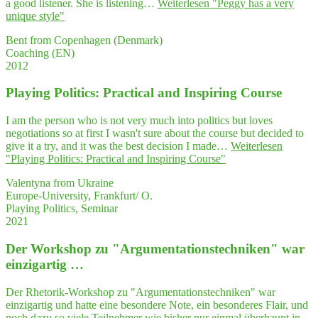
a good listener. She is listening…
Weiterlesen
"Peg­gy has a very
uni­que style"
Bent from Copenhagen (Denmark)
Coaching (EN)
2012
Play­ing Poli­tics: Prac­ti­cal and Inspi­ring Course
I am the person who is not very much into politics but loves
negotiations so at first I wasn't sure about the course but decided to
give it a try, and it was the best decision I made…
Weiterlesen
"Play­ing Poli­tics: Prac­ti­cal and Inspi­ring Course"
Valentyna from Ukraine
Europe-University, Frankfurt/ O.
Playing Politics, Seminar
2021
Der Work­shop zu "Argumentations­techniken" war
einzigartig …
Der Rhetorik-Workshop zu "Argumentationstechniken" war
einzigartig und hatte eine besondere Note, ein besonderes Flair, und
noch dazu so viele Teilnehmer wie bisher nur einmal überhaupt in