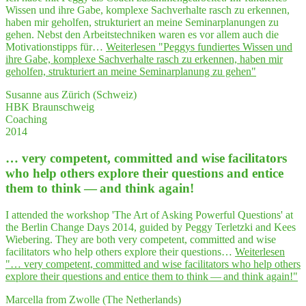
Wissen und ihre Gabe, komplexe Sachverhalte rasch zu erkennen,
haben mir geholfen, strukturiert an meine Seminarplanungen zu
gehen. Nebst den Arbeitstechniken waren es vor allem auch die
Motivationstipps für…
Weiterlesen
"Peg­gys fun­dier­tes Wis­sen und
ihre Gabe, kom­ple­xe Sach­ver­hal­te rasch zu erken­nen, haben mir
gehol­fen, struk­tu­riert an mei­ne Semi­nar­pla­nung zu gehen"
Susanne aus Zürich (Schweiz)
HBK Braunschweig
Coaching
2014
… very com­pe­tent, com­mit­ted and wise faci­li­ta­tors
who help others explo­re their ques­ti­ons and enti­ce
them to think — and think again!
I attended the workshop 'The Art of Asking Powerful Questions' at
the Berlin Change Days 2014, guided by Peggy Terletzki and Kees
Wiebering. They are both very competent, committed and wise
facilitators who help others explore their questions…
Weiterlesen
"… very com­pe­tent, com­mit­ted and wise faci­li­ta­tors who help others
explo­re their ques­ti­ons and enti­ce them to think — and think again!"
Marcella from Zwolle (The Netherlands)