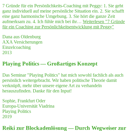
7 Gründe für ein Persönlichkeits-Coaching mit Peggy: 1. Sie geht
ganz individuell auf meine persönliche Situation ein. 2. Sie schafft
eine ganz harmonische Umgebung. 3. Sie hört die ganze Zeit
aufmerksam zu. 4. Ich fühle mich bei ihr…
Weiterlesen
"7 Grün­de
für ein Coa­ching zur Per­sön­lich­keits­ent­wick­lung mit Peggy"
Dana aus Oldenburg
AXA Versicherungen
Einzelcoaching
2013
Play­ing Poli­tics — Groß­ar­ti­ges Konzept
Das Seminar "Playing Politics" hat mich sowohl fachlich als auch
persönlich weitergebracht. Wir haben politische Theorie damit
verknüpft, mehr über unsere eigene Art zu verhandeln
herauszufinden. Danke für den Input!
Sophie, Frankfurt Oder
Europa-Universität Viadrina
Playing Politics
2019
Rei­ki zur Blo­cka­den­lö­sung — Durch Weg­wei­ser zur