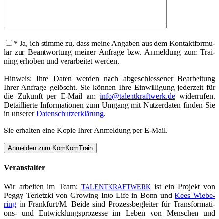
* Ja, ich stim­me zu, dass mei­ne Anga­ben aus dem Kon­takt­for­mu­
lar zur Beant­wor­tung mei­ner Anfra­ge bzw. Anmel­dung zum Trai­
ning erho­ben und ver­ar­bei­tet wer­den.
Hin­weis: Ihre Daten wer­den nach abge­schlos­se­ner Bear­bei­tung
Ihrer Anfra­ge gelöscht. Sie kön­nen Ihre Ein­wil­li­gung jeder­zeit für
die Zukunft per E‑Mail an:
info@talentkraftwerk.de
wider­ru­fen.
Detail­lier­te Infor­ma­tio­nen zum Umgang mit Nut­zer­da­ten fin­den Sie
in unse­rer
Daten­schutz­er­klä­rung
.
Sie erhal­ten eine Kopie Ihrer Anmel­dung per E‑Mail.
Ver­an­stal­ter
Wir arbei­ten im Team:
ist ein Pro­jekt von
TALENTKRAFTWERK
Peg­gy Ter­letz­ki von Gro­wing Into Life in Bonn und
Kees Wie­be­
ring
in Frankfurt/M. Bei­de sind Pro­zess­be­glei­ter für Trans­for­ma­ti­
ons- und Ent­wick­lungs­pro­zes­se im Leben von Men­schen und