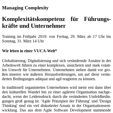
Mana­ging Complexity
Kom­ple­xi­täts­kom­pe­tenz für Füh­rungs­
kräf­te und Unternehmer
Trai­ning im Früh­jahr 2019: von Frei­tag, 29. März ab 17 Uhr bis
Sonn­tag, 31. März 14 Uhr
Wir leben in einer VUCA-Welt*
Glo­ba­li­sie­rung, Digi­ta­li­sie­rung und sich ver­än­dern­de Ansät­ze in der
Arbeits­welt füh­ren zu einer kom­ple­xen, unsi­che­ren und stark vola­ti­
len Umwelt für Unter­nehmen. Unter­nehmen ste­hen damit vor gro­
ßen inne­ren wie äuße­ren Her­aus­for­de­run­gen, um auf die­se ver­än­
der­ten Bedin­gun­gen adäquat und agil reagie­ren zu können.
In tra­di­tio­nell orga­ni­sier­ten Unter­nehmen wird meist erst dann über
den kul­tu­rel­len Wan­del hin zu einer agi­le­ren Organi­sation nach­ge­
dacht, wenn der Lei­dens­druck durch die ver­än­der­ten Umfeld­be­din­
gun­gen groß genug ist. 'Agi­le Prin­zi­pi­en der Füh­rung' und 'Design
Thin­king' sind ein viel dis­ku­tier­ter Ansatz in der Organi­sations­ent­
wicklung. Das aus dem Agi­le Soft­ware Deve­lo­p­ment stam­men­de