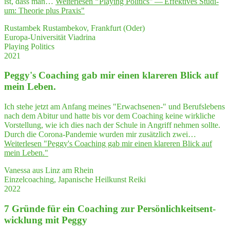
ist, dass man…
Weiterlesen
"
"
Play­ing Poli­tics" — Effek­ti­ves Stu­di­
um: Theo­rie plus Praxis"
Rustambek Rustambekov, Frankfurt (Oder)
Europa-Universität Viadrina
Playing Politics
2021
Peggy's Coa­ching gab mir einen kla­re­ren Blick auf
mein Leben.
Ich stehe jetzt am Anfang meines "Erwachsenen-" und Berufslebens
nach dem Abitur und hatte bis vor dem Coaching keine wirkliche
Vorstellung, wie ich dies nach der Schule in Angriff nehmen sollte.
Durch die Corona-Pandemie wurden mir zusätzlich zwei…
Weiterlesen
"Peggy's Coa­ching gab mir einen kla­re­ren Blick auf
mein Leben."
Vanessa aus Linz am Rhein
Einzelcoaching, Japanische Heilkunst Reiki
2022
7 Grün­de für ein Coa­ching zur Per­sön­lich­keits­ent­
wick­lung mit Peggy