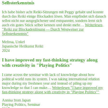
Selbsterkenntnis
Ich habe bisher acht Reiki-Sitzungen mit Peggy gehabt und konnte
durch das Reiki einige Blockaden lösen. Man empfindet sich danach
selbst nicht nur ausgeglichener und entspannter, sondern lernt sich
auch ein gutes Stück selber kennen und denkt mehr…
Weiterlesen
"Rei­ki zur Blo­cka­den­lö­sung — Durch Weg­wei­ser zur
Selbsterkenntnis"
Melissa, Unkel
Japanische Heilkunst Reiki
2024
I have impro­ved my fast-thin­king stra­tegy along
with crea­ti­vi­ty in "Play­ing Politics"
I came across the seminar with lack of knowledge about how
political world runs its system. I was taking international relation
major during my freshmen year and instead of piling up my
knowledge so that I can make…
Weiterlesen
"I have impro­ved my
fast-thin­king stra­tegy along with crea­ti­vi­ty in "Play­ing Politics""
Annisa from Japan
Playing Politics, Seminar