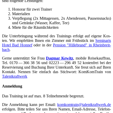
sind fol­gen­de Leistungen:
Hono­rar für zwei Trainer
Mate­ria­li­en
Ver­pfle­gung (2x Mit­tag­essen, 2x Abend­essen, Pau­sen­s­nacks)
und Geträn­ke (Was­ser, Kaf­fee, Tee)
Mie­te für die Räumlichkeiten
Die Unter­brin­gung wäh­rend des Trai­nings erfolgt auf eige­ne Kos­
ten. Wir emp­feh­len Ihnen ein Zim­mer mit Früh­stück im
Semi­na­ris
Hotel Bad Hon­nef
oder in der
Pen­si­on "Hil­le­brand" in Rhein­breit­
bach
.
Ger­ne unter­stützt Sie Frau
Dag­mar Kewitz
, mobi­le Rei­se­kauf­frau,
Tel. 0170 — 366 38 56 und 02223 — 296 49 52 kos­ten­frei bei der
Reser­vie­rung und Buchung Ihrer Unter­kunft. Sie freut sich auf Ihren
Kon­takt. Nen­nen Sie ein­fach das Stich­wort: Kom­Kom­Train von
Tal­ent­kraft­werk
Anmel­dung
Das Trai­ning ist auf max. 8 Teil­neh­men­de begrenzt.
Die Anmel­dung kann per Email:
komkomtrain@talentkraftwerk.de
erfol­gen. Bit­te tei­len Sie uns Ihren Namen, Email-Adres­se, Tele­fon­