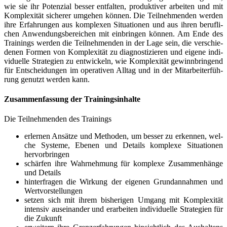
wie sie ihr Poten­zi­al bes­ser ent­fal­ten, pro­duk­ti­ver arbei­ten und mit
Kom­ple­xi­tät siche­rer umge­hen kön­nen. Die Teil­neh­men­den wer­den
ihre Erfah­run­gen aus kom­ple­xen Situa­tio­nen und aus ihren beruf­li­
chen Anwen­dungs­be­rei­chen mit ein­brin­gen kön­nen. Am Ende des
Trai­nings wer­den die Teil­neh­men­den in der Lage sein, die ver­schie­
de­nen For­men von Kom­ple­xi­tät zu dia­gnos­ti­zie­ren und eige­ne indi­
vi­du­el­le Stra­te­gien zu ent­wi­ckeln, wie Kom­ple­xi­tät gewinn­brin­gend
für Ent­schei­dun­gen im ope­ra­ti­ven All­tag und in der Mit­ar­bei­ter­füh­
rung genutzt wer­den kann.
Zusam­men­fas­sung der Trainingsinhalte
Die Teil­neh­men­den des Trainings
erler­nen Ansät­ze und Metho­den, um bes­ser zu erken­nen, wel­
che Sys­te­me, Ebe­nen und Details kom­ple­xe Situa­tio­nen
hervorbringen
schär­fen ihre Wahr­neh­mung für kom­ple­xe Zusam­men­hän­ge
und Details
hin­ter­fra­gen die Wir­kung der eige­nen Grund­an­nah­men und
Wertvorstellungen
set­zen sich mit ihrem bis­he­ri­gen Umgang mit Kom­ple­xi­tät
inten­siv aus­ein­an­der und erar­bei­ten indi­vi­du­el­le Stra­te­gien für
die Zukunft