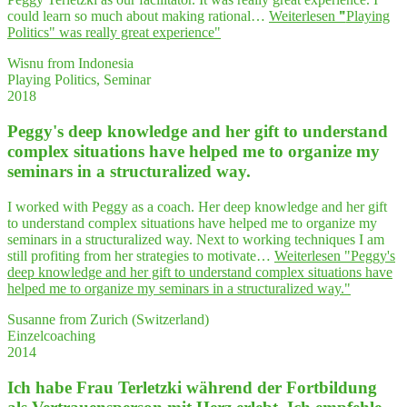
could learn so much about making rational…
Weiterlesen
"
"
Play­ing
Poli­tics" was real­ly gre­at experience"
Wisnu from Indonesia
Playing Politics, Seminar
2018
Peggy's deep know­ledge and her gift to under­stand
com­plex situa­tions have hel­ped me to orga­ni­ze my
semi­nars in a struc­tu­ra­li­zed way.
I worked with Peggy as a coach. Her deep knowledge and her gift
to understand complex situations have helped me to organize my
seminars in a structuralized way. Next to working techniques I am
still profiting from her strategies to motivate…
Weiterlesen
"Peggy's
deep know­ledge and her gift to under­stand com­plex situa­tions have
hel­ped me to orga­ni­ze my semi­nars in a struc­tu­ra­li­zed way."
Susanne from Zurich (Switzerland)
Einzelcoaching
2014
Ich habe Frau Ter­letz­ki wäh­rend der Fort­bil­dung