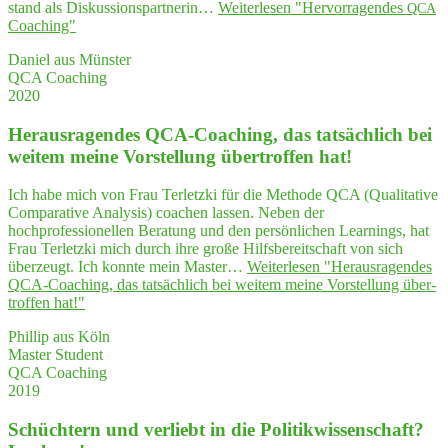
stand als Diskussionspartnerin…
Weiterlesen
"Her­vor­ra­gen­des
QCA
Coaching"
Daniel aus Münster
QCA Coaching
2020
Her­aus­ra­gen­des QCA-Coa­ching, das tat­säch­lich bei
wei­tem mei­ne Vor­stel­lung über­trof­fen hat!
Ich habe mich von Frau Terletzki für die Methode QCA (Qualitative
Comparative Analysis) coachen lassen. Neben der
hochprofessionellen Beratung und den persönlichen Learnings, hat
Frau Terletzki mich durch ihre große Hilfsbereitschaft von sich
überzeugt. Ich konnte mein Master…
Weiterlesen
"Her­aus­ra­gen­des
QCA-Coa­ching, das tat­säch­lich bei wei­tem mei­ne Vor­stel­lung über­
trof­fen hat!"
Phillip aus Köln
Master Student
QCA Coaching
2019
Schüch­tern und ver­liebt in die Poli­tik­wis­sen­schaft?