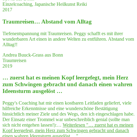
Einzelcoaching, Japanische Heilkunst Reiki
2017
Traum­rei­sen… Abstand vom Alltag
Tiefenentspannung mit Traumreisen. Peggy schafft es mit ihrer
wunderbaren Art einen in andere Welten zu entführen. Abstand vom
Alltag!!
Andrea Buuck-Grass aus Bonn
Traumreisen
2019
… zuerst hat es mei­nen Kopf leer­ge­fegt, mein Herz
zum Schwin­gen gebracht und danach einen wah­ren
Ideensturm ausgelöst …
Peggy's Coaching hat mir einen kostbaren Leitfaden geliefert, viele
hilfreiche Erkenntnisse und eine wunderschöne Bestätigung
hinsichtlich meiner Ziele und des Wegs, den ich eingeschlagen habe.
Der Einsatz einer Trommel war unbeschreiblich genial (sollte man
sich nicht entgehen lassen!):…
Weiterlesen
"… zuerst hat es mei­nen
Kopf leer­ge­fegt, mein Herz zum Schwin­gen gebracht und danach
einen wah­ren Ideensturm ausgelöst …"