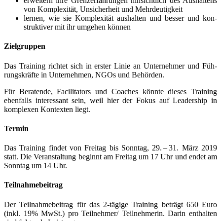
erwei­tern ihre Grenz­erfah­run­gen hin­sicht­lich des Aus­hal­tens
von Kom­ple­xi­tät, Unsi­cher­heit und Mehrdeutigkeit
ler­nen, wie sie Kom­ple­xi­tät aus­hal­ten und bes­ser und kon­
struk­ti­ver mit ihr umge­hen können
Ziel­grup­pen
Das Trai­ning rich­tet sich in ers­ter Linie an Unter­neh­mer und Füh­
rungs­kräf­te in Unter­nehmen, NGOs und Behörden.
Für Bera­ten­de, Faci­li­ta­tors und Coa­ches könn­te die­ses Trai­ning
eben­falls inter­es­sant sein, weil hier der Fokus auf Lea­der­ship in
kom­ple­xen Kon­tex­ten liegt.
Ter­min
Das Trai­ning fin­det von Frei­tag bis Sonn­tag, 29. – 31. März 2019
statt. Die Ver­an­stal­tung beginnt am Frei­tag um 17 Uhr und endet am
Sonn­tag um 14 Uhr.
Teil­nah­me­bei­trag
Der Teil­nah­me­bei­trag für das 2‑tägige Trai­ning beträgt 650 Euro
(inkl. 19% MwSt.) pro Teilnehmer/ Teil­neh­me­rin. Dar­in ent­hal­ten