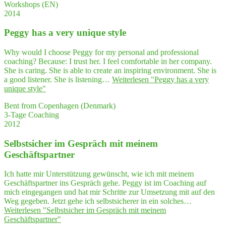
Workshops (EN)
2014
Peg­gy has a very uni­que style
Why would I choose Peggy for my personal and professional
coaching? Because: I trust her. I feel comfortable in her company.
She is caring. She is able to create an inspiring environment. She is
a good listener. She is listening…
Weiterlesen
"Peg­gy has a very
uni­que style"
Bent from Copenhagen (Denmark)
3-Tage Coaching
2012
Selbst­si­cher im Gespräch mit mei­nem
Geschäftspartner
Ich hatte mir Unterstützung gewünscht, wie ich mit meinem
Geschäftspartner ins Gespräch gehe. Peggy ist im Coaching auf
mich eingegangen und hat mir Schritte zur Umsetzung mit auf den
Weg gegeben. Jetzt gehe ich selbstsicherer in ein solches…
Weiterlesen
"Selbst­si­cher im Gespräch mit mei­nem
Geschäftspartner"