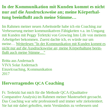
In der Kom­mu­ni­ka­ti­on mit Kun­den kommt es nicht
nur auf die Aus­drucks­wei­se an; mei­ne Kör­per­hal­
tung beein­flußt auch mei­ne Stimme…
Im Rahmen meiner neuen Arbeitsstelle habe ich ein Coaching zur
Verbesserung meiner kommunikativen Fähigkeiten v.a. im Umgang
mit Kunden mit Peggy Terletzki von Growing Into Life von meinem
Arbeitgeber bekommen. Zuerst dachte ich, es würde nur um
meine…
Weiterlesen
"In der Kom­mu­ni­ka­ti­on mit Kun­den kommt es
nicht nur auf die Aus­drucks­wei­se an; mei­ne Kör­per­hal­tung beein­
flußt auch mei­ne Stimme…"
Britta aus Andernach
VIVA Solar Andernach
Einzelcoaching, Kommunikation
2017
Her­vor­ra­gen­des
Coaching
QCA
Fr. Terletzki hat mich für die Methode QCA (Qualitative
Comparative Analysis) im Rahmen meiner Masterarbeit gecoacht.
Das Coaching war sehr professionell und immer sehr zielorientiert.
Sie hat mir dabei geholfen, mein Verständnis zu verbessern und