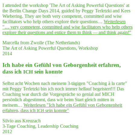
I attended the workshop 'The Art of Asking Powerful Questions' at
the Berlin Change Days 2014, guided by Peggy Terletzki and Kees
Wiebering. They are both very competent, committed and wise
facilitators who help others explore their questions…
Weiterlesen
"… very com­pe­tent, com­mit­ted and wise faci­li­ta­tors who help others
explo­re their ques­ti­ons and enti­ce them to think — and think again!"
Marcella from Zwolle (The Netherlands)
The Art of Asking Powerful Questions, Workshop
2014
Ich habe ein Gefühl von Gebor­gen­heit erfah­ren,
dass ich
sein konnte
ICH
Selbst acht Wochen nach meinem 3-tägigen "Coaching à la carte"
mit Peggy Terletzki bin ich noch immer hellauf begeistert!!! Das
Coaching war durch die Vorgespräche so genial auf MICH
persönlich abgestimmt, dass wir beim Start gleich mitten in
meinem…
Weiterlesen
"Ich habe ein Gefühl von Gebor­gen­heit
erfah­ren, dass ich
sein konnte"
ICH
Silvio aus Kreuzach
3-Tage Coaching, Leadership Coaching
2012