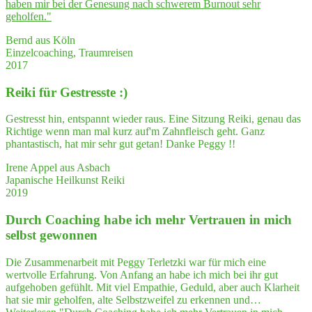
haben mir bei der Gene­sung nach schwe­rem Burn­out sehr
geholfen."
Bernd aus Köln
Einzelcoaching, Traumreisen
2017
Rei­ki für Gestresste :)
Gestresst hin, entspannt wieder raus. Eine Sitzung Reiki, genau das
Richtige wenn man mal kurz auf'm Zahnfleisch geht. Ganz
phantastisch, hat mir sehr gut getan! Danke Peggy !!
Irene Appel aus Asbach
Japanische Heilkunst Reiki
2019
Durch Coa­ching habe ich mehr Ver­trau­en in mich
selbst gewonnen
Die Zusammenarbeit mit Peggy Terletzki war für mich eine
wertvolle Erfahrung. Von Anfang an habe ich mich bei ihr gut
aufgehoben gefühlt. Mit viel Empathie, Geduld, aber auch Klarheit
hat sie mir geholfen, alte Selbstzweifel zu erkennen und…