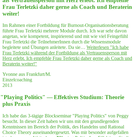
als Ver­trau­ens­per­son mit Herz erlebt. Ich emp­feh­le
Frau Ter­letz­ki daher ger­ne als Coach und Bera­te­rin
weiter!
Im Rahmen einer Fortbildung für Burnout-Organisationsberatung
führte Frau Terletzki mehrere Module durch. Ich war sehr davon
angetan, wie kompetent, inspirierend und mit wie viel Feingefühl
Frau Terletzki die TeilnehmerInnen durch die Wissensmodule
begleitete und Übungen anleitete. Da sie…
Weiterlesen
"Ich habe
Frau Ter­letz­ki wäh­rend der Fort­bil­dung als Ver­trau­ens­per­son mit
Herz erlebt. Ich emp­feh­le Frau Ter­letz­ki daher ger­ne als Coach und
Bera­te­rin weiter!"
Yvonne aus Frankfurt/M.
Einzelcoaching
2013
"
Play­ing Poli­tics" — Effek­ti­ves Stu­di­um: Theo­rie
plus Praxis
Ich habe das 3-tägige Blockseminar "Playing Politics" von Peggy
besucht. In dieser Zeit haben wir uns mit den grundlegenden
Kenntnissen im Bereich der Politik, des Handelns und Rational
Choice Theory auseinandergesetzt. Was mir besonder aufgefallen