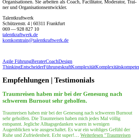
Organi­sationen. Sie arbei­ten als Coach, Faci­li­ta­tor, Mode­ra­tor, Trai­
ner und Organisationsentwickler.
Tal­ent­kraft­werk
Schüt­zen­str. 4 | 60311 Frankfurt
069 — 928 827 10
tal​ent​kraft​werk​.de
komkomtrain@talentkraftwerk.de
Agile Führung
Berater
Coach
Design
Thinking
Entscheider
Führungskraft
Komplexität
Komplexitätskompete
Empfeh­lungen | Testimonials
Traum­rei­sen haben mir bei der Gene­sung nach
schwe­rem Burn­out sehr geholfen.
Traumreisen haben mir bei der Genesung nach schwerem Burnout
sehr geholfen. Die Traumreisen haben mich jedes Mal völlig
entspannt. Jegliche Alltagsgedanken waren in wenigen
Augenblicken wie ausgeschaltet. Es war ein wohliges Gefühl der
Ruhe und Zufriedenheit. Echt super!…
Weiterlesen
"Traum­rei­sen