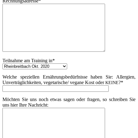
Rech­nungs­adres­se*
Teil­nah­me am Trai­ning in*
Wel­che spe­zi­el­len Ernäh­rungs­be­dürf­nis­se haben Sie: All­er­gien,
Unver­träg­lich­kei­ten, vegetarische/ vega­ne Kost oder
?*
KEINE
Möch­ten Sie uns noch etwas sagen oder fra­gen, so schrei­ben Sie
uns hier Ihre Nachricht: