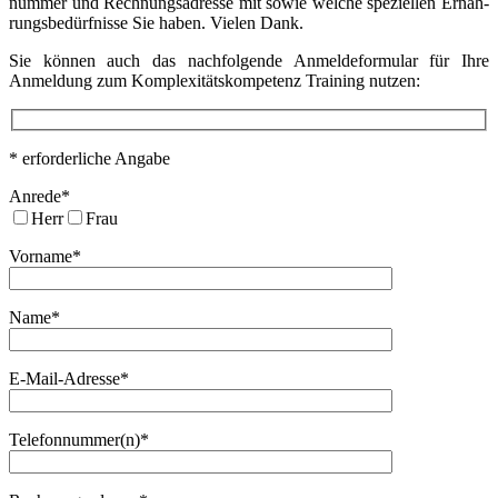
num­mer und Rech­nungs­adres­se mit sowie wel­che spe­zi­el­len Ernäh­
rungs­be­dürf­nis­se Sie haben. Vie­len Dank.
Sie kön­nen auch das nach­fol­gen­de Anmel­de­for­mu­lar für Ihre
Anmel­dung zum Kom­ple­xi­täts­kom­pe­tenz Trai­ning nutzen:
* erfor­der­li­che Angabe
Anre­de*
Herr
Frau
Vor­na­me*
Name*
E‑Mail-Adres­se*
Telefonnummer(n)*