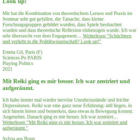
Look up!
Mir hat die Kombination von theoretischem Lernen und Praxis im
Seminar sehr gut gefallen, die Tatsache, dass kleine
Forschungsgruppen gebildet wurden, dass Spiele beobachtet
wurden und dass theoretische Reflexion einbezogen wurde. Ich war
sehr überrascht von dem Engagement…
Weiterlesen
"Schüch­tern
und ver­liebt in die Poli­tik­wis­sen­schaft? Look up!"
Emma Gil, Paris (F)
Sciences Po PARIS
Playing Politics
2021
Mit Rei­ki ging es mir bes­ser. Ich war zen­triert und
aufgeräumt.
Ich habe immer mal wieder nervöse Unruhezustände und leichte
Depressionen. Reiki war eine ganz neue Erfahrung: still liegen, in
sich hinein hören und bemerken, dass etwas in Bewegung kommt.
Angenehm. Danach ging es mir besser. Ich war zentriert…
Weiterlesen
"Mit Rei­ki ging es mir bes­ser. Ich war zen­triert und
aufgeräumt."
Sylvia aus Bonn