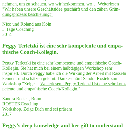
nehmen, um zu schauen, wo wir herkommen, wo…
Weiterlesen
"Wir haben unse­re Geschäfts­idee geschärft und den zähen Grün­
dungs­pro­zess beschleunigt"
Nico und Roland aus Köln
3-Tage Coaching
2014
Peg­gy Ter­letz­ki ist eine sehr kom­pe­ten­te und empa­
thi­sche Coach-Kollegin.
Peggy Terletzki ist eine sehr kompetente und empathische Coach-
Kollegin. Sie hat mich bei einem halbtägigen Workshop sehr
inspiriert. Durch Peggy habe ich die Wirkung der Arbeit mit Rasseln
kennen- und schätzen gelernt. Dankeschön! Sandra Rostek zum
Workshop "Zeige…
Weiterlesen
"Peg­gy Ter­letz­ki ist eine sehr kom­
pe­ten­te und empa­thi­sche Coach-Kollegin."
Sandra Rostek, Bonn
ROSTEKCoaching
Workshop, Zeige Dich und sei präsent
2017
Peggy's deep know­ledge and her gift to under­stand