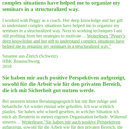
com­plex situa­tions have hel­ped me to orga­ni­ze my
semi­nars in a struc­tu­ra­li­zed way.
I worked with Peggy as a coach. Her deep knowledge and her gift
to understand complex situations have helped me to organize my
seminars in a structuralized way. Next to working techniques I am
still profiting from her strategies to motivate…
Weiterlesen
"Peggy's
deep know­ledge and her gift to under­stand com­plex situa­tions have
hel­ped me to orga­ni­ze my semi­nars in a struc­tu­ra­li­zed way."
Susanne aus Zürich (Schweiz)
HBK Braunschweig
2018
Sie haben mir auch posi­ti­ve Per­spek­ti­ven auf­ge­zeigt,
sowohl für die Arbeit wie für den pri­va­ten Bereich,
die ich mit Sicher­heit gut nut­zen werde.
Bei unserem letzten Beratungsgespräch hat mir Ihre ruhige und
beharrliche Art wieder einmal sehr geholfen. Ich war wirklich
planlos. Sie haben sehr schnell gesehen, in welcher Situation ich
mich als Beraterin in meiner eigenen Organisation befinde. Während
unseres…
Weiterlesen
"Sie haben mir auch posi­ti­ve Per­spek­ti­ven
auf­ge­zeigt, sowohl für die Arbeit wie für den pri­va­ten Bereich, die