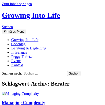
Zum Inhalt springen
Growing Into Life
Suchen
Primäres Menü
Gro­wing Into Life
Coa­ching
&
Bera­tung
Begleitung
In Balan­ce
Peg­gy Terletzki
Events
Kon­takt
Suchen nach:
Schlagwort-Archiv: Berater
Mana­ging Complexity