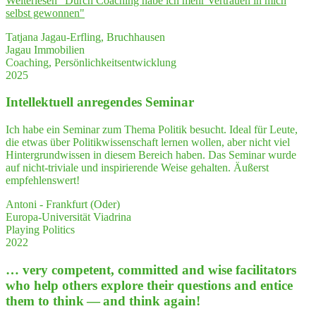
Weiterlesen
"Durch Coa­ching habe ich mehr Ver­trau­en in mich
selbst gewonnen"
Tatjana Jagau-Erfling, Bruchhausen
Jagau Immobilien
Coaching, Persönlichkeitsentwicklung
2025
Intel­lek­tu­ell anre­gen­des Seminar
Ich habe ein Seminar zum Thema Politik besucht. Ideal für Leute,
die etwas über Politikwissenschaft lernen wollen, aber nicht viel
Hintergrundwissen in diesem Bereich haben. Das Seminar wurde
auf nicht-triviale und inspirierende Weise gehalten. Äußerst
empfehlenswert!
Antoni - Frankfurt (Oder)
Europa-Universität Viadrina
Playing Politics
2022
… very com­pe­tent, com­mit­ted and wise faci­li­ta­tors
who help others explo­re their ques­ti­ons and enti­ce
them to think — and think again!