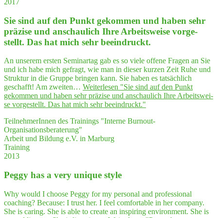
2017
Sie sind auf den Punkt gekom­men und haben sehr
prä­zi­se und anschau­lich Ihre Arbeits­wei­se vor­ge­
stellt. Das hat mich sehr beeindruckt.
An unserem ersten Seminartag gab es so viele offene Fragen an Sie
und ich habe mich gefragt, wie man in dieser kurzen Zeit Ruhe und
Struktur in die Gruppe bringen kann. Sie haben es tatsächlich
geschafft! Am zweiten…
Weiterlesen
"Sie sind auf den Punkt
gekom­men und haben sehr prä­zi­se und anschau­lich Ihre Arbeits­wei­
se vor­ge­stellt. Das hat mich sehr beeindruckt."
TeilnehmerInnen des Trainings "Interne Burnout-
Organisationsberaterung"
Arbeit und Bildung e.V. in Marburg
Training
2013
Peg­gy has a very uni­que style
Why would I choose Peggy for my personal and professional
coaching? Because: I trust her. I feel comfortable in her company.
She is caring. She is able to create an inspiring environment. She is