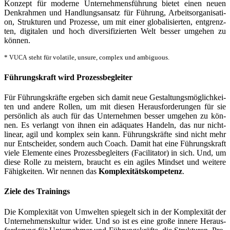
Kon­zept für moder­ne Unter­neh­mens­füh­rung bie­tet einen neu­en
Denk­rah­men und Hand­lungs­an­satz für Füh­rung, Arbeits­or­ga­ni­sa­ti­
on, Struk­tu­ren und Pro­zes­se, um mit einer glo­ba­li­sier­ten, ent­grenz­
ten, digi­ta­len und hoch diver­si­fi­zier­ten Welt bes­ser umge­hen zu
können.
*
steht für vola­ti­le, unsu­re, com­plex und ambiguous.
VUCA
Füh­rungs­kraft wird Prozessbegleiter
Für Füh­rungs­kräf­te erge­ben sich damit neue Gestal­tungs­mög­lich­kei­
ten und ande­re Rol­len, um mit die­sen Her­aus­for­de­run­gen für sie
per­sön­lich als auch für das Unter­nehmen bes­ser umge­hen zu kön­
nen. Es ver­langt von ihnen ein adäqua­tes Han­deln, das nur nicht-
line­ar, agil und kom­plex sein kann. Füh­rungs­kräf­te sind nicht mehr
nur Ent­schei­der, son­dern auch Coach. Damit hat eine Füh­rungs­kraft
vie­le Ele­men­te eines Pro­zess­be­glei­ters (Faci­li­ta­tor) in sich. Und, um
die­se Rol­le zu meis­tern, braucht es ein agi­les Mind­set und wei­te­re
Fähig­kei­ten. Wir nen­nen das
Kom­ple­xi­täts­kom­pe­tenz
.
Zie­le des Trainings
Die Kom­ple­xi­tät von Umwel­ten spie­gelt sich in der Kom­ple­xi­tät der
Unter­neh­mens­kul­tur wider. Und so ist es eine gro­ße inne­re Her­aus­