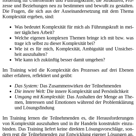
for­de­rung für Unter­neh­mer und Füh­rungs­kräf­te, die Struk­tu­ren, Pro­
zes­se und Bezie­hun­gen neu zu bestim­men und bewußt zu gestal­ten.
Die Fra­gen, die sich aus der Aus­ein­an­der­set­zung mit dem The­ma
Kom­ple­xi­tät erge­ben, sind:
Was bedeu­tet Kom­ple­xi­tät für mich als Füh­rungs­kraft in mei­
ner täg­li­chen Arbeit?
Wel­che eige­nen kom­ple­xen The­men brin­ge ich mit bzw. was
tra­ge ich selbst zu die­ser Kom­ple­xi­tät bei?
Wie ist es für mich, Kom­ple­xi­tät, Ambi­gui­tät und Unsi­cher­
heit auszuhalten?
Wie kann ich zukünf­tig bes­ser damit umgehen?
Im Trai­ning wird die Kom­ple­xi­tät des Pro­zes­ses auf drei Ebe­nen
näher erfah­ren, reflek­tiert und geübt:
Das Sys­tem:
Das Zusam­men­wir­ken der Teilnehmenden
Die inne­re Welt:
Die inne­re Kom­ple­xi­tät und Persönlichkeit
Umgang mit Kom­ple­xi­tät:
Das Aus­hal­ten der Men­ge an The­
men, Inter­es­sen und Emo­tio­nen wäh­rend der Pro­blem­klä­rung
und Lösungsfindung
Im Trai­ning ler­nen die Teil­neh­men­den es, die Her­aus­for­de­run­gen
von Kom­ple­xi­tät aus­zu­hal­ten und in ihr Han­deln kon­struk­tiv ein­zu­
bin­den. Das Trai­ning lie­fert kei­ne direk­ten Lösungs­vor­schlä­ge, son­
dern regt die Teil­neh­men­den zur Ent­wick­lung eige­ner Lösun­gen an,