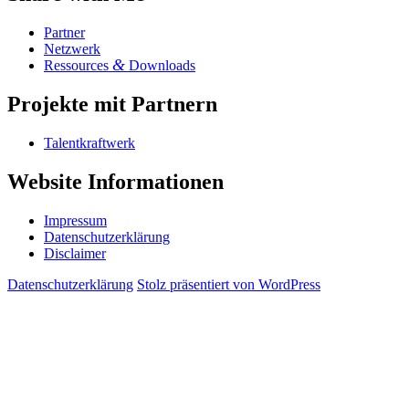
Part­ner
Netz­werk
&
Res­sour­ces
Downloads
Pro­jek­te mit Partnern
Tal­ent­kraft­werk
Web­site Informationen
Impres­sum
Daten­schutz­er­klä­rung
Dis­clai­mer
Daten­schutz­er­klä­rung
Stolz präsentiert von WordPress