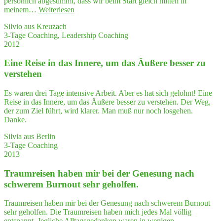
persönlich abgestimmt, dass wir beim Start gleich mitten in
"Ich
meinem…
Weiterlesen
habe
Silvio aus Kreuzach
ein
3-Tage Coaching, Leadership Coaching
Gefühl
2012
von
Gebor­
Eine Rei­se in das Inne­re, um das Äuße­re bes­ser zu
gen­
heit
verstehen
erfah­
ren,
Es waren drei Tage intensive Arbeit. Aber es hat sich gelohnt! Eine
dass
Reise in das Innere, um das Äußere besser zu verstehen. Der Weg,
ich
der zum Ziel führt, wird klarer. Man muß nur noch losgehen.
ICH
Danke.
sein
konnte"
Silvia aus Berlin
3-Tage Coaching
2013
Traum­rei­sen haben mir bei der Gene­sung nach
schwe­rem Burn­out sehr geholfen.
Traumreisen haben mir bei der Genesung nach schwerem Burnout
sehr geholfen. Die Traumreisen haben mich jedes Mal völlig
entspannt. Jegliche Alltagsgedanken waren in wenigen