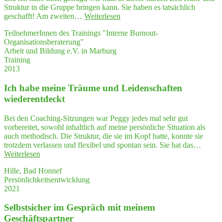
Struktur in die Gruppe bringen kann. Sie haben es tatsächlich
"Sie
geschafft! Am zweiten…
Weiterlesen
sind
TeilnehmerInnen des Trainings "Interne Burnout-
auf
Organisationsberaterung"
den
Arbeit und Bildung e.V. in Marburg
Punkt
Training
gekom­
2013
men
und
Ich habe mei­ne Träu­me und Lei­den­schaf­ten
haben
sehr
wiederentdeckt
prä­
zi­
Bei den Coaching-Sitzungen war Peggy jedes mal sehr gut
se
vorbereitet, sowohl inhaltlich auf meine persönliche Situation als
und
auch methodisch. Die Struktur, die sie im Kopf hatte, konnte sie
anschau­
trotzdem verlassen und flexibel und spontan sein. Sie hat das…
lich
"Ich
Weiterlesen
Ihre
habe
Arbeits­
Hille, Bad Honnef
mei­
wei­
Persönlichkeitsentwicklung
ne
se
2021
Träu­
vor­
me
ge­
Selbst­si­cher im Gespräch mit mei­nem
und
stellt.
Lei­
Geschäftspartner
Das