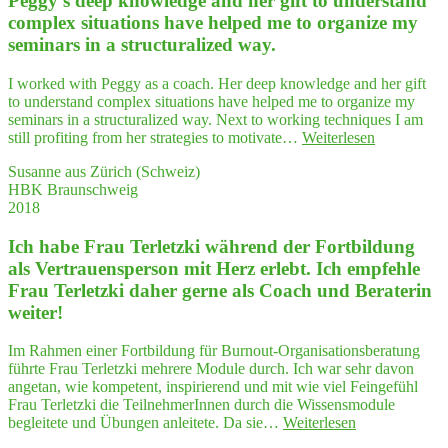
Peggy's deep know­ledge and her gift to under­stand
Peg­
re­
com­plex situa­tions have hel­ped me to orga­ni­ze my
gy
ren
semi­nars in a struc­tu­ra­li­zed way.
wirkt
Blick
wah­
auf
re
I worked with Peggy as a coach. Her deep knowledge and her gift
mein Leben."
Wunder"
to understand complex situations have helped me to organize my
seminars in a structuralized way. Next to working techniques I am
"Peggy's
still profiting from her strategies to motivate…
Weiterlesen
deep
Susanne aus Zürich (Schweiz)
know­
HBK Braunschweig
ledge
2018
and
her
Ich habe Frau Ter­letz­ki wäh­rend der Fort­bil­dung
gift
to
als Ver­trau­ens­per­son mit Herz erlebt. Ich emp­feh­le
under­
Frau Ter­letz­ki daher ger­ne als Coach und Bera­te­rin
stand
weiter!
com­
plex
Im Rahmen einer Fortbildung für Burnout-Organisationsberatung
situa­
führte Frau Terletzki mehrere Module durch. Ich war sehr davon
tions
angetan, wie kompetent, inspirierend und mit wie viel Feingefühl
have
Frau Terletzki die TeilnehmerInnen durch die Wissensmodule
hel­
"Ich
begleitete und Übungen anleitete. Da sie…
Weiterlesen
ped
habe
me