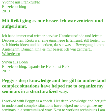
Yvonne aus Frankfurt/M.
Frau
to
Einzelcoaching
Ter­
orga­
2013
letz­
ni­
ki
ze
Mit Rei­ki ging es mir bes­ser. Ich war zen­triert und
wäh­
my
rend
semi­
aufgeräumt.
der
nars
Fort­
in
Ich habe immer mal wieder nervöse Unruhezustände und leichte
bil­
a struc­
Depressionen. Reiki war eine ganz neue Erfahrung: still liegen, in
dung
tu­
sich hinein hören und bemerken, dass etwas in Bewegung kommt.
als
ra­
Angenehm. Danach ging es mir besser. Ich war zentriert…
Ver­
li­
"Mit
Weiterlesen
trau­
zed way."
Rei­
ens­
Sylvia aus Bonn
ki
per­
Einzelcoaching, Japanische Heilkunst Reiki
ging
son
2017
es
mit
mir
Herz
Peggy's deep know­ledge and her gift to under­stand
bes­
erlebt.
ser.
com­plex situa­tions have hel­ped me to orga­ni­ze my
Ich
Ich
semi­nars in a struc­tu­ra­li­zed way.
emp­
war
feh­
zen­
le
I worked with Peggy as a coach. Her deep knowledge and her gift
triert
Frau
to understand complex situations have helped me to organize my
und
Ter­
seminars in a structuralized way. Next to working techniques I am