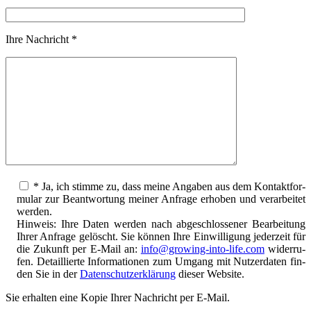
Ihre Nach­richt *
* Ja, ich stim­me zu, dass mei­ne Anga­ben aus dem Kon­takt­for­
mu­lar zur Beant­wor­tung mei­ner Anfra­ge erho­ben und ver­ar­bei­tet
wer­den.
Hin­weis: Ihre Daten wer­den nach abge­schlos­se­ner Bear­bei­tung
Ihrer Anfra­ge gelöscht. Sie kön­nen Ihre Ein­wil­li­gung jeder­zeit für
die Zukunft per E‑Mail an:
info@growing-into-life.com
wider­ru­
fen. Detail­lier­te Infor­ma­tio­nen zum Umgang mit Nut­zer­da­ten fin­
den Sie in der
Daten­schutz­er­klä­rung
die­ser Website.
Sie erhal­ten eine Kopie Ihrer Nach­richt per E‑Mail.