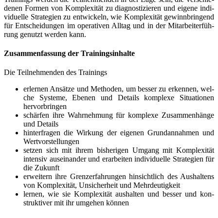
de­nen For­men von Kom­ple­xi­tät zu dia­gnos­ti­zie­ren und eige­ne indi­
vi­du­el­le Stra­te­gien zu ent­wi­ckeln, wie Kom­ple­xi­tät gewinn­brin­gend
für Ent­schei­dun­gen im ope­ra­ti­ven All­tag und in der Mit­ar­bei­ter­füh­
rung genutzt wer­den kann.
Zusam­men­fas­sung der Trainingsinhalte
Die Teil­neh­men­den des Trainings
erler­nen Ansät­ze und Metho­den, um bes­ser zu erken­nen, wel­
che Sys­te­me, Ebe­nen und Details kom­ple­xe Situa­tio­nen
hervorbringen
schär­fen ihre Wahr­neh­mung für kom­ple­xe Zusam­men­hän­ge
und Details
hin­ter­fra­gen die Wir­kung der eige­nen Grund­an­nah­men und
Wertvorstellungen
set­zen sich mit ihrem bis­he­ri­gen Umgang mit Kom­ple­xi­tät
inten­siv aus­ein­an­der und erar­bei­ten indi­vi­du­el­le Stra­te­gien für
die Zukunft
erwei­tern ihre Grenz­erfah­run­gen hin­sicht­lich des Aus­hal­tens
von Kom­ple­xi­tät, Unsi­cher­heit und Mehrdeutigkeit
ler­nen, wie sie Kom­ple­xi­tät aus­hal­ten und bes­ser und kon­
struk­ti­ver mit ihr umge­hen können