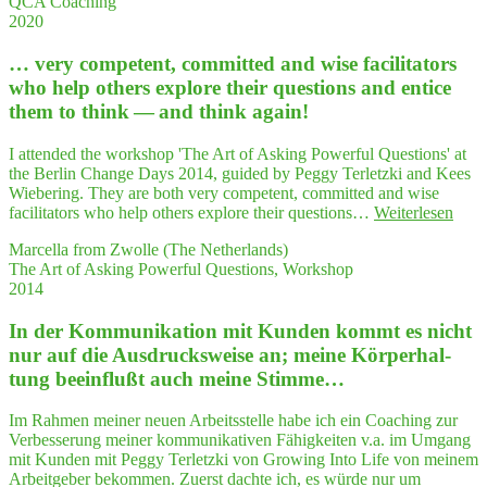
QCA Coaching
gen­
rasch
2020
des
zu
QCA
erken­
… very com­pe­tent, com­mit­ted and wise faci­li­ta­tors
Coaching"
nen,
who help others explo­re their ques­ti­ons and enti­ce
haben
them to think — and think again!
mir
gehol­
I attended the workshop 'The Art of Asking Powerful Questions' at
fen,
the Berlin Change Days 2014, guided by Peggy Terletzki and Kees
struk­
Wiebering. They are both very competent, committed and wise
tu­
"…
facilitators who help others explore their questions…
Weiterlesen
riert
very
an
Marcella from Zwolle (The Netherlands)
com­
mei­
The Art of Asking Powerful Questions, Workshop
pe­
ne
2014
tent,
Semi­
com­
nar­
In der Kom­mu­ni­ka­ti­on mit Kun­den kommt es nicht
mit­
pla­
ted
nung
nur auf die Aus­drucks­wei­se an; mei­ne Kör­per­hal­
and
zu gehen"
tung beein­flußt auch mei­ne Stimme…
wise
faci­
Im Rahmen meiner neuen Arbeitsstelle habe ich ein Coaching zur
li­
Verbesserung meiner kommunikativen Fähigkeiten v.a. im Umgang
ta­
mit Kunden mit Peggy Terletzki von Growing Into Life von meinem
tors
Arbeitgeber bekommen. Zuerst dachte ich, es würde nur um
who