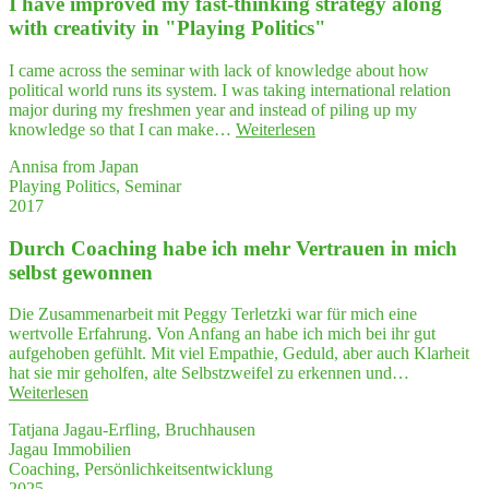
I have impro­ved my fast-thin­king stra­tegy along
lö­
über­
su
with crea­ti­vi­ty in "Play­ing Politics"
trof­
—
fen hat!"
Dur
I came across the seminar with lack of knowledge about how
We
political world runs its system. I was taking international relation
wei
major during my freshmen year and instead of piling up my
ser
"I
knowledge so that I can make…
Weiterlesen
zur
have
Sel
Annisa from Japan
impro­
Playing Politics, Seminar
ved
2017
my
fast-
Durch Coa­ching habe ich mehr Ver­trau­en in mich
thin­
king
selbst gewonnen
stra­
tegy
Die Zusammenarbeit mit Peggy Terletzki war für mich eine
along
wertvolle Erfahrung. Von Anfang an habe ich mich bei ihr gut
with
aufgehoben gefühlt. Mit viel Empathie, Geduld, aber auch Klarheit
crea­
hat sie mir geholfen, alte Selbstzweifel zu erkennen und…
ti­
"Durch
Weiterlesen
vi­
Coa­
ty
Tatjana Jagau-Erfling, Bruchhausen
ching
in
Jagau Immobilien
habe
"Play­
Coaching, Persönlichkeitsentwicklung
ich
ing
2025