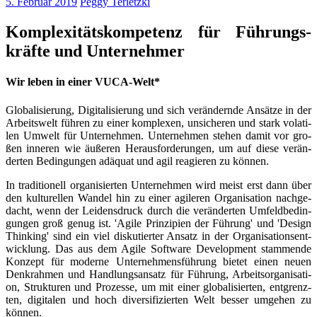
5. Februar 2019
Peggy Terletzki
Kom­ple­xi­täts­kom­pe­tenz für Füh­rungs­
kräf­te und Unternehmer
Wir leben in einer VUCA-Welt*
Glo­ba­li­sie­rung, Digi­ta­li­sie­rung und sich ver­än­dern­de Ansät­ze in der
Arbeits­welt füh­ren zu einer kom­ple­xen, unsi­che­ren und stark vola­ti­
len Umwelt für Unter­nehmen. Unter­nehmen ste­hen damit vor gro­
ßen inne­ren wie äuße­ren Her­aus­for­de­run­gen, um auf die­se ver­än­
der­ten Bedin­gun­gen adäquat und agil reagie­ren zu können.
In tra­di­tio­nell orga­ni­sier­ten Unter­nehmen wird meist erst dann über
den kul­tu­rel­len Wan­del hin zu einer agi­le­ren Organi­sation nach­ge­
dacht, wenn der Lei­dens­druck durch die ver­än­der­ten Umfeld­be­din­
gun­gen groß genug ist. 'Agi­le Prin­zi­pi­en der Füh­rung' und 'Design
Thin­king' sind ein viel dis­ku­tier­ter Ansatz in der Organi­sations­ent­
wicklung. Das aus dem Agi­le Soft­ware Deve­lo­p­ment stam­men­de
Kon­zept für moder­ne Unter­neh­mens­füh­rung bie­tet einen neu­en
Denk­rah­men und Hand­lungs­an­satz für Füh­rung, Arbeits­or­ga­ni­sa­ti­
on, Struk­tu­ren und Pro­zes­se, um mit einer glo­ba­li­sier­ten, ent­grenz­
ten, digi­ta­len und hoch diver­si­fi­zier­ten Welt bes­ser umge­hen zu
können.