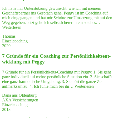
den­
hat
schaf­
Ich hatte mir Unterstützung gewünscht, wie ich mit meinem
mich
ten
Geschäftspartner ins Gespräch gehe. Peggy ist im Coaching auf
sehr
wiederentdeckt"
mich eingegangen und hat mir Schritte zur Umsetzung mit auf den
beeindruckt."
Weg gegeben. Jetzt gehe ich selbstsicherer in ein solches…
"Selbst­
Weiterlesen
si­
Thomas
cher
Einzelcoaching
im
2020
Gespräch
mit
7 Grün­de für ein Coa­ching zur Per­sön­lich­keits­ent­
mei­
nem
wick­lung mit Peggy
Geschäftspartner"
7 Gründe für ein Persönlichkeits-Coaching mit Peggy: 1. Sie geht
ganz individuell auf meine persönliche Situation ein. 2. Sie schafft
eine ganz harmonische Umgebung. 3. Sie hört die ganze Zeit
"7
aufmerksam zu. 4. Ich fühle mich bei ihr…
Weiterlesen
Grün­
Dana aus Oldenburg
de
AXA Versicherungen
für
Einzelcoaching
ein
2013
Coa­
ching