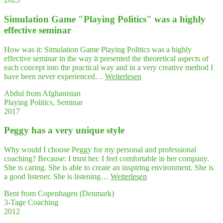
mehr
Politics""
Ver­
Simu­la­ti­on Game "Play­ing Poli­tics" was a high­ly
trau­
en
effec­ti­ve seminar
in
mich
How was it: Simulation Game Playing Politics was a highly
selbst
effective seminar in the way it presented the theoretical aspects of
gewonnen"
each concept into the practical way and in a very creative method I
"Simu­
have been never experienced…
Weiterlesen
la­
Abdul from Afghanistan
ti­
Playing Politics, Seminar
on
2017
Game
"Play­
Peg­gy has a very uni­que style
ing
Poli­
tics"
Why would I choose Peggy for my personal and professional
was
coaching? Because: I trust her. I feel comfortable in her company.
a high­
She is caring. She is able to create an inspiring environment. She is
ly
"Peg­
a good listener. She is listening…
Weiterlesen
effec­
gy
ti­
Bent from Copenhagen (Denmark)
has
ve
3-Tage Coaching
a very
seminar"
2012
uni­
que style"