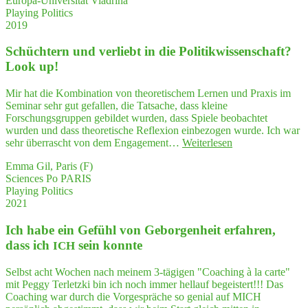
Europa-Universität Viadrina
Playing Politics
2019
Schüch­tern und ver­liebt in die Poli­tik­wis­sen­schaft?
Look up!
Mir hat die Kombination von theoretischem Lernen und Praxis im
Seminar sehr gut gefallen, die Tatsache, dass kleine
Forschungsgruppen gebildet wurden, dass Spiele beobachtet
wurden und dass theoretische Reflexion einbezogen wurde. Ich war
"Schüch­
sehr überrascht von dem Engagement…
Weiterlesen
tern
Emma Gil, Paris (F)
und
Sciences Po PARIS
ver­
Playing Politics
liebt
2021
in
die
Ich habe ein Gefühl von Gebor­gen­heit erfah­ren,
Poli­
tik­
dass ich
sein konnte
ICH
wis­
sen­
Selbst acht Wochen nach meinem 3-tägigen "Coaching à la carte"
schaft?
mit Peggy Terletzki bin ich noch immer hellauf begeistert!!! Das
Look up!"
Coaching war durch die Vorgespräche so genial auf MICH