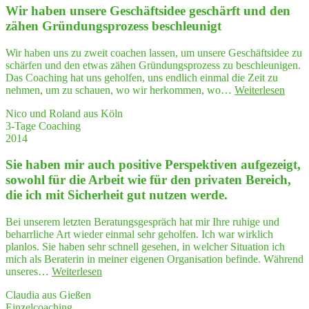
Wir haben unse­re Geschäfts­idee geschärft und den
zähen Grün­dungs­pro­zess beschleunigt
Wir haben uns zu zweit coachen lassen, um unsere Geschäftsidee zu
schärfen und den etwas zähen Gründungsprozess zu beschleunigen.
Das Coaching hat uns geholfen, uns endlich einmal die Zeit zu
"Wir
nehmen, um zu schauen, wo wir herkommen, wo…
Weiterlesen
habe
Nico und Roland aus Köln
unse­
3-Tage Coaching
re
2014
Gesch
idee
Sie haben mir auch posi­ti­ve Per­spek­ti­ven auf­ge­zeigt,
gesch
und
sowohl für die Arbeit wie für den pri­va­ten Bereich,
den
die ich mit Sicher­heit gut nut­zen werde.
zähe
Grün
Bei unserem letzten Beratungsgespräch hat mir Ihre ruhige und
dungs
beharrliche Art wieder einmal sehr geholfen. Ich war wirklich
pro­
planlos. Sie haben sehr schnell gesehen, in welcher Situation ich
zess
mich als Beraterin in meiner eigenen Organisation befinde. Während
besch
"Sie
unseres…
Weiterlesen
haben
Claudia aus Gießen
mir
Einzelcoaching
auch