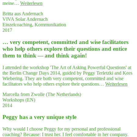
"In
meine…
Weiterlesen
help
der
other
Britta aus Andernach
Kom­
expl
VIVA Solar Andernach
mu­
re
Einzelcoaching, Kommunikation
ni­
their
2017
ka­
ques
ti­
ti­
… very com­pe­tent, com­mit­ted and wise faci­li­ta­tors
on
ons
mit
who help others explo­re their ques­ti­ons and enti­ce
and
Kun­
enti­
them to think — and think again!
den
ce
kommt
them
I attended the workshop 'The Art of Asking Powerful Questions' at
es
to
the Berlin Change Days 2014, guided by Peggy Terletzki and Kees
nicht
thin
Wiebering. They are both very competent, committed and wise
nur
—
"…
facilitators who help others explore their questions…
Weiterlesen
auf
and
very
die
think
Marcella from Zwolle (The Netherlands)
com­
Aus­
Workshops (EN)
pe­
drucks­
2014
tent,
wei­
com­
se
Peg­gy has a very uni­que style
mit­
an;
ted
mei­
and
Why would I choose Peggy for my personal and professional
ne
wise
coaching? Because: I trust her. I feel comfortable in her company.
Kör­