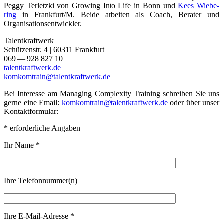
Peg­gy Ter­letz­ki von Gro­wing Into Life in Bonn und
Kees Wie­be­
ring
in Frankfurt/M. Bei­de arbei­ten als Coach, Bera­ter und
Organisationsentwickler.
Tal­ent­kraft­werk
Schüt­zen­str. 4 | 60311 Frank­furt
069 — 928 827 10
tal​ent​kraft​werk​.de
komkomtrain@talentkraftwerk.de
Bei Inter­es­se am Mana­ging Com­ple­xi­ty Trai­ning schrei­ben Sie uns
ger­ne eine Email:
komkomtrain@talentkraftwerk.de
oder über unser
Kontaktformular:
* erfor­der­li­che Angaben
Ihr Name *
Ihre Telefonnummer(n)
Ihre E‑Mail-Adres­se *