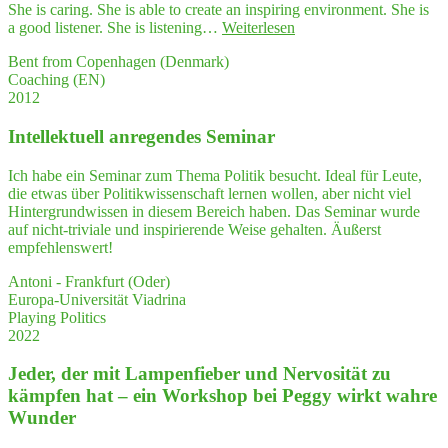
faci­
She is caring. She is able to create an inspiring environment. She is
per­
li­
"Peg­
a good listener. She is listening…
Weiterlesen
hal­
ta­
gy
tung
tors
Bent from Copenhagen (Denmark)
has
beein­
who
Coaching (EN)
a very
flußt
help
2012
uni­
auch
other
que style"
mei­
expl
Intel­lek­tu­ell anre­gen­des Seminar
ne
re
Stimme…"
their
Ich habe ein Seminar zum Thema Politik besucht. Ideal für Leute,
ques
die etwas über Politikwissenschaft lernen wollen, aber nicht viel
ti­
Hintergrundwissen in diesem Bereich haben. Das Seminar wurde
ons
auf nicht-triviale und inspirierende Weise gehalten. Äußerst
and
empfehlenswert!
enti­
ce
Antoni - Frankfurt (Oder)
them
Europa-Universität Viadrina
to
Playing Politics
thin
2022
—
and
Jeder, der mit Lam­pen­fie­ber und Ner­vo­si­tät zu
think
kämp­fen hat – ein Work­shop bei Peg­gy wirkt wah­re
Wunder