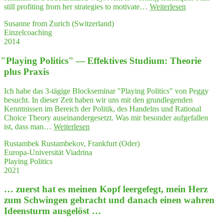
aufgeräumt."
letz­
"Peggy's
still profiting from her strategies to motivate…
Weiterlesen
ki
deep
Susanne from Zurich (Switzerland)
daher
know­
Einzelcoaching
ger­
ledge
2014
ne
and
als
her
Coach
"
Play­ing Poli­tics" — Effek­ti­ves Stu­di­um: Theo­rie
gift
und
to
plus Praxis
Bera­
under­
te­
stand
Ich habe das 3-tägige Blockseminar "Playing Politics" von Peggy
rin
com­
besucht. In dieser Zeit haben wir uns mit den grundlegenden
weiter!"
plex
Kenntnissen im Bereich der Politik, des Handelns und Rational
situa­
Choice Theory auseinandergesetzt. Was mir besonder aufgefallen
tions
"
"
Play­
ist, dass man…
Weiterlesen
have
ing
hel­
Rustambek Rustambekov, Frankfurt (Oder)
Poli­
ped
Europa-Universität Viadrina
tics"
me
Playing Politics
—
to
2021
Effek­
orga­
ti­
ni­
… zuerst hat es mei­nen Kopf leer­ge­fegt, mein Herz
ves
ze
Stu­
zum Schwin­gen gebracht und danach einen wah­ren
my
di­
Ideensturm ausgelöst …
semi­
um:
nars