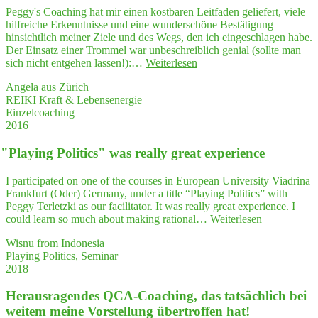
Theo­
in
Peggy's Coaching hat mir einen kostbaren Leitfaden geliefert, viele
rie
a struc­
hilfreiche Erkenntnisse und eine wunderschöne Bestätigung
plus
tu­
hinsichtlich meiner Ziele und des Wegs, den ich eingeschlagen habe.
Praxis"
ra­
Der Einsatz einer Trommel war unbeschreiblich genial (sollte man
li­
"…
sich nicht entgehen lassen!):…
Weiterlesen
zed way."
zuerst
Angela aus Zürich
hat
REIKI Kraft & Lebensenergie
es
Einzelcoaching
mei­
2016
nen
Kopf
"
Play­ing Poli­tics" was real­ly gre­at experience
leer­
ge­
fegt,
I participated on one of the courses in European University Viadrina
mein
Frankfurt (Oder) Germany, under a title “Playing Politics” with
Herz
Peggy Terletzki as our facilitator. It was really great experience. I
zum
"
"
Play­
could learn so much about making rational…
Weiterlesen
Schwin­
ing
gen
Wisnu from Indonesia
Poli­
gebracht
Playing Politics, Seminar
tics"
und
2018
was
danach
real­
einen
Her­aus­ra­gen­des QCA-Coa­ching, das tat­säch­lich bei
ly
wah­
gre­
wei­tem mei­ne Vor­stel­lung über­trof­fen hat!
ren