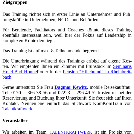
Zielgruppen
Das Trai­ning rich­tet sich in ers­ter Linie an Unter­neh­mer und Füh­
rungs­kräf­te in Unter­nehmen, NGOs und Behörden.
Für Bera­ten­de, Faci­li­ta­tors und Coa­ches könn­te die­ses Trai­ning
eben­falls inter­es­sant sein, weil hier der Fokus auf Lea­der­ship in
kom­ple­xen Kon­tex­ten liegt.
Das Trai­ning ist auf max. 8 Teil­neh­men­de begrenzt.
Die Unter­brin­gung wäh­rend des Trai­nings erfolgt auf eige­ne Kos­
ten. Wir emp­feh­len Ihnen ein Zim­mer mit Früh­stück im
Semi­na­ris
Hotel Bad Hon­nef
oder in der
Pen­si­on "Hil­le­brand" in Rhein­breit­
bach
.
Ger­ne unter­stützt Sie Frau
Dag­mar Kewitz
, mobi­le Rei­se­kauf­frau,
Tel. 0170 — 366 38 56 und 02223 — 296 49 52 kos­ten­frei bei der
Reser­vie­rung und Buchung Ihrer Unter­kunft. Sie freut sich auf Ihren
Kon­takt. Nen­nen Sie ein­fach das Stich­wort: Kom­Kom­Train von
Tal­ent­kraft­werk
Ver­an­stal­ter
Wir arbei­ten im Team:
ist ein Pro­jekt von
TALENTKRAFTWERK