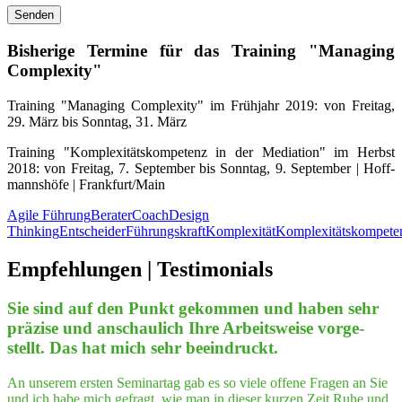
Bis­he­ri­ge Ter­mi­ne für das Trai­ning "Mana­ging
Complexity"
Trai­ning "Mana­ging Com­ple­xi­ty" im Früh­jahr 2019: von Frei­tag,
29. März bis Sonn­tag, 31. März
Trai­ning "Kom­ple­xi­täts­kom­pe­tenz in der Media­ti­on" im Herbst
2018: von Frei­tag, 7. Sep­tem­ber bis Sonn­tag, 9. Sep­tem­ber | Hoff­
manns­hö­fe | Frankfurt/Main
Agile Führung
Berater
Coach
Design
Thinking
Entscheider
Führungskraft
Komplexität
Komplexitätskompete
Empfeh­lungen | Testimonials
Sie sind auf den Punkt gekom­men und haben sehr
prä­zi­se und anschau­lich Ihre Arbeits­wei­se vor­ge­
stellt. Das hat mich sehr beeindruckt.
An unserem ersten Seminartag gab es so viele offene Fragen an Sie
und ich habe mich gefragt, wie man in dieser kurzen Zeit Ruhe und