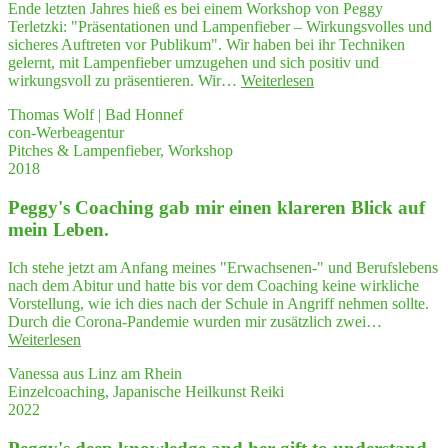
Ende letzten Jahres hieß es bei einem Workshop von Peggy
Terletzki: "Präsentationen und Lampenfieber – Wirkungsvolles und
sicheres Auftreten vor Publikum". Wir haben bei ihr Techniken
gelernt, mit Lampenfieber umzugehen und sich positiv und
"Jeder,
wirkungsvoll zu präsentieren. Wir…
Weiterlesen
der
Thomas Wolf | Bad Honnef
mit
con-Werbeagentur
Lam­
Pitches & Lampenfieber, Workshop
pen­
2018
fie­
ber
Peggy's Coa­ching gab mir einen kla­re­ren Blick auf
und
Ner­
mein Leben.
vo­
si­
Ich stehe jetzt am Anfang meines "Erwachsenen-" und Berufslebens
tät
nach dem Abitur und hatte bis vor dem Coaching keine wirkliche
zu
Vorstellung, wie ich dies nach der Schule in Angriff nehmen sollte.
kämp­
Durch die Corona-Pandemie wurden mir zusätzlich zwei…
fen
"Peggy's
Weiterlesen
hat
Coa­
–
Vanessa aus Linz am Rhein
ching
ein
Einzelcoaching, Japanische Heilkunst Reiki
gab
Work­
2022
mir
shop
einen
bei
kla­