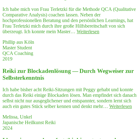
at
Ideensturm
experience"
Ich habe mich von Frau Terletzki für die Methode QCA (Qualitative
ausgelöst …"
Comparative Analysis) coachen lassen. Neben der
hochprofessionellen Beratung und den persönlichen Learnings, hat
Frau Terletzki mich durch ihre große Hilfsbereitschaft von sich
"Her­
überzeugt. Ich konnte mein Master…
Weiterlesen
aus­
Phillip aus Köln
ra­
Master Student
gen­
QCA Coaching
des
2019
QCA-
Coa­
Rei­ki zur Blo­cka­den­lö­sung — Durch Weg­wei­ser zur
ching,
das
Selbsterkenntnis
tat­
säch­
Ich habe bisher acht Reiki-Sitzungen mit Peggy gehabt und konnte
lich
durch das Reiki einige Blockaden lösen. Man empfindet sich danach
bei
selbst nicht nur ausgeglichener und entspannter, sondern lernt sich
wei­
"Re
auch ein gutes Stück selber kennen und denkt mehr…
Weiterlesen
tem
ki
mei­
Melissa, Unkel
zur
ne
Japanische Heilkunst Reiki
Blo
Vor­
2024
cka
stel­
den
lung