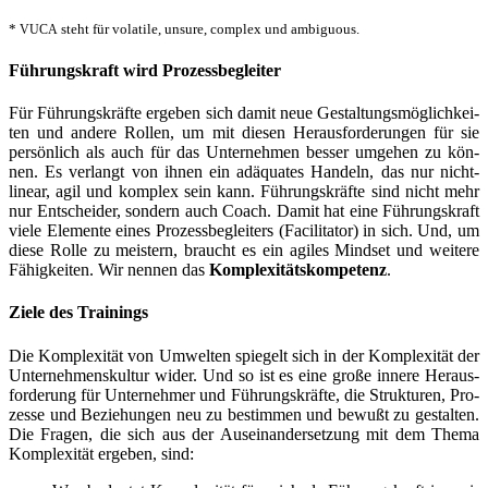
*
steht für vola­ti­le, unsu­re, com­plex und ambiguous.
VUCA
Füh­rungs­kraft wird Prozessbegleiter
Für Füh­rungs­kräf­te erge­ben sich damit neue Gestal­tungs­mög­lich­kei­
ten und ande­re Rol­len, um mit die­sen Her­aus­for­de­run­gen für sie
per­sön­lich als auch für das Unter­nehmen bes­ser umge­hen zu kön­
nen. Es ver­langt von ihnen ein adäqua­tes Han­deln, das nur nicht-
line­ar, agil und kom­plex sein kann. Füh­rungs­kräf­te sind nicht mehr
nur Ent­schei­der, son­dern auch Coach. Damit hat eine Füh­rungs­kraft
vie­le Ele­men­te eines Pro­zess­be­glei­ters (Faci­li­ta­tor) in sich. Und, um
die­se Rol­le zu meis­tern, braucht es ein agi­les Mind­set und wei­te­re
Fähig­kei­ten. Wir nen­nen das
Kom­ple­xi­täts­kom­pe­tenz
.
Zie­le des Trainings
Die Kom­ple­xi­tät von Umwel­ten spie­gelt sich in der Kom­ple­xi­tät der
Unter­neh­mens­kul­tur wider. Und so ist es eine gro­ße inne­re Her­aus­
for­de­rung für Unter­neh­mer und Füh­rungs­kräf­te, die Struk­tu­ren, Pro­
zes­se und Bezie­hun­gen neu zu bestim­men und bewußt zu gestal­ten.
Die Fra­gen, die sich aus der Aus­ein­an­der­set­zung mit dem The­ma
Kom­ple­xi­tät erge­ben, sind: