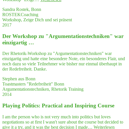
Sicher­
gy
heit
Sandra Rostek, Bonn
Ter­
gut
ROSTEKCoaching
letz­
nut­
Workshop, Zeige Dich und sei präsent
ki
zen werde."
2017
ist
eine
Der Work­shop zu "Argumentations­techniken" war
sehr
kom­
einzigartig …
pe­
ten­
Der Rhetorik-Workshop zu "Argumentationstechniken" war
te
einzigartig und hatte eine besondere Note, ein besonderes Flair, und
und
noch dazu so viele Teilnehmer wie bisher nur einmal überhaupt in
empa­
der Redefreiheit. Danke.
thi­
sche
Stephen aus Bonn
Coach-
Toastmasters "Redefreiheit" Bonn
Kollegin."
Argumentationstechniken, Rhetorik Training
2014
Play­ing Poli­tics: Prac­ti­cal and Inspi­ring Course
I am the person who is not very much into politics but loves
negotiations so at first I wasn't sure about the course but decided to
"Play­
give it a try, and it was the best decision I made…
Weiterlesen