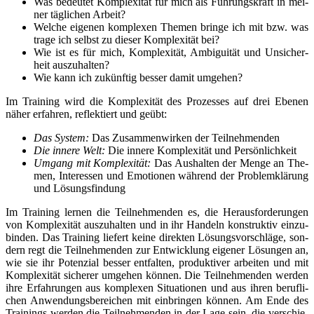
Was bedeu­tet Kom­ple­xi­tät für mich als Füh­rungs­kraft in mei­
ner täg­li­chen Arbeit?
Wel­che eige­nen kom­ple­xen The­men brin­ge ich mit bzw. was
tra­ge ich selbst zu die­ser Kom­ple­xi­tät bei?
Wie ist es für mich, Kom­ple­xi­tät, Ambi­gui­tät und Unsi­cher­
heit auszuhalten?
Wie kann ich zukünf­tig bes­ser damit umgehen?
Im Trai­ning wird die Kom­ple­xi­tät des Pro­zes­ses auf drei Ebe­nen
näher erfah­ren, reflek­tiert und geübt:
Das Sys­tem:
Das Zusam­men­wir­ken der Teilnehmenden
Die inne­re Welt:
Die inne­re Kom­ple­xi­tät und Persönlichkeit
Umgang mit Kom­ple­xi­tät:
Das Aus­hal­ten der Men­ge an The­
men, Inter­es­sen und Emo­tio­nen wäh­rend der Pro­blem­klä­rung
und Lösungsfindung
Im Trai­ning ler­nen die Teil­neh­men­den es, die Her­aus­for­de­run­gen
von Kom­ple­xi­tät aus­zu­hal­ten und in ihr Han­deln kon­struk­tiv ein­zu­
bin­den. Das Trai­ning lie­fert kei­ne direk­ten Lösungs­vor­schlä­ge, son­
dern regt die Teil­neh­men­den zur Ent­wick­lung eige­ner Lösun­gen an,
wie sie ihr Poten­zi­al bes­ser ent­fal­ten, pro­duk­ti­ver arbei­ten und mit
Kom­ple­xi­tät siche­rer umge­hen kön­nen. Die Teil­neh­men­den wer­den
ihre Erfah­run­gen aus kom­ple­xen Situa­tio­nen und aus ihren beruf­li­
chen Anwen­dungs­be­rei­chen mit ein­brin­gen kön­nen. Am Ende des
Trai­nings wer­den die Teil­neh­men­den in der Lage sein, die ver­schie­