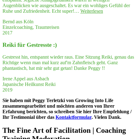
Augenblicken wie ausgeschaltet. Es war ein wohliges Gefühl der
"Traum­
Ruhe und Zufriedenheit. Echt super!…
Weiterlesen
rei­
Bernd aus Köln
sen
Einzelcoaching, Traumreisen
haben
2017
mir
bei
Rei­ki für Gestresste :)
der
Gene­
sung
Gestresst hin, entspannt wieder raus. Eine Sitzung Reiki, genau das
nach
Richtige wenn man mal kurz auf'm Zahnfleisch geht. Ganz
schwe­
phantastisch, hat mir sehr gut getan! Danke Peggy !!
rem
Burn­
Irene Appel aus Asbach
out
Japanische Heilkunst Reiki
sehr
2019
geholfen."
Sie haben mit Peggy Terletzki von Growing Into Life
zusammengearbeitet und möchten anderen von Ihrer
Erfahrung berichten, so schreiben Sie hier Ihre Empfehlung /
Ihr Testimonial über das
Kontaktformular
. Vielen Dank.
The Fine Art of Facilitation | Coaching
Training Moderation