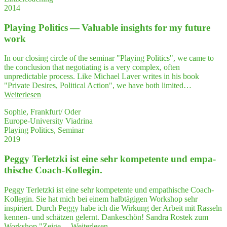
2014
posi­
ti­
Play­ing Poli­tics — Valuable insights for my future
ve
Per­
work
spek­
ti­
In our closing circle of the seminar "Playing Politics", we came to
ven
the conclusion that negotiating is a very complex, often
auf­
unpredictable process. Like Michael Laver writes in his book
ge­
"Private Desires, Political Action", we have both limited…
zeigt,
"Play­
Weiterlesen
sowohl
ing
für
Sophie, Frankfurt/ Oder
Poli­
die
Europe-University Viadrina
tics
Arbeit
Playing Politics, Seminar
—
wie
2019
Valuable
für
insights
den
Peg­gy Ter­letz­ki ist eine sehr kom­pe­ten­te und empa­
for
pri­
my
thi­sche Coach-Kollegin.
va­
future
ten
work"
Peggy Terletzki ist eine sehr kompetente und empathische Coach-
Bereich,
Kollegin. Sie hat mich bei einem halbtägigen Workshop sehr
die
inspiriert. Durch Peggy habe ich die Wirkung der Arbeit mit Rasseln
ich
kennen- und schätzen gelernt. Dankeschön! Sandra Rostek zum
mit
"Peg­
Workshop "Zeige…
Weiterlesen