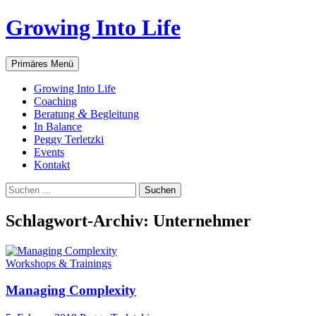
Zum
Growing Into Life
Inhalt
springen
Suchen
Primäres Menü
Gro­wing Into Life
Coa­ching
&
Bera­tung
Begleitung
In Balan­ce
Peg­gy Terletzki
Events
Kon­takt
Suchen
nach:
Schlagwort-Archiv: Unternehmer
Workshops & Trainings
Mana­ging Complexity