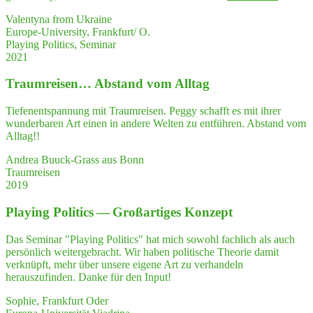
ing
Valentyna from Ukraine
Poli­
Europe-University, Frankfurt/ O.
tics:
Playing Politics, Seminar
Prac­
2021
ti­
cal
Traum­rei­sen… Abstand vom Alltag
and
Inspi­
ring
Tiefenentspannung mit Traumreisen. Peggy schafft es mit ihrer
Course
wunderbaren Art einen in andere Welten zu entführen. Abstand vom
Alltag!!
Andrea Buuck-Grass aus Bonn
Traumreisen
2019
Play­ing Poli­tics — Groß­ar­ti­ges Konzept
Das Seminar "Playing Politics" hat mich sowohl fachlich als auch
persönlich weitergebracht. Wir haben politische Theorie damit
verknüpft, mehr über unsere eigene Art zu verhandeln
herauszufinden. Danke für den Input!
Sophie, Frankfurt Oder